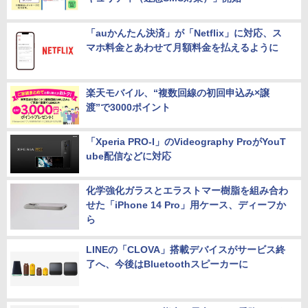
ドコモ、あやしいSMSを取り除く「あんしんセ
キュリティ（迷惑SMS対策）」開始
「auかんたん決済」が「Netflix」に対応、ス
マホ料金とあわせて月額料金を払えるように
楽天モバイル、“複数回線の初回申込み×譲
渡”で3000ポイント
「Xperia PRO-I」のVideography ProがYouT
ube配信などに対応
化学強化ガラスとエラストマー樹脂を組み合わ
せた「iPhone 14 Pro」用ケース、ディーフか
ら
LINEの「CLOVA」搭載デバイスがサービス終
了へ、今後はBluetoothスピーカーに