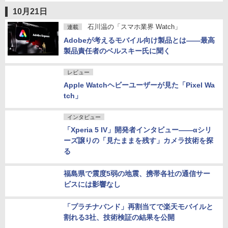
CASETiFY、「iPhone 14」シリーズ対応クリ
アケースを発売
10月21日
石川温の「スマホ業界 Watch」
連載
Adobeが考えるモバイル向け製品とは――最高
製品責任者のベルスキー氏に聞く
レビュー
Apple Watchヘビーユーザーが見た「Pixel Wa
tch」
インタビュー
「Xperia 5 IV」開発者インタビュー――αシリ
ーズ譲りの「見たままを残す」カメラ技術を探
る
福島県で震度5弱の地震、携帯各社の通信サー
ビスには影響なし