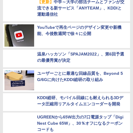
亀とコナズは終了へ
【更新】
中学～大学の部活チームとファンが交
流できる新サービス「ANYTEAM」、KDDIと
運動通信社
YouTubeで再生ページのデザイン変更や新機
能、今後数週間で徐々に公開
温泉ハッカソン「SPAJAM2022」、第6回予選
の最優秀賞が決定
ユーザーごとに最適な回線品質を、Beyond 5
G/6Gに向けたKDDI総研の取り組み
KDDI総研、モバイル回線にも耐えられる3Dデ
ータ圧縮用リアルタイムエンコーダーを開発