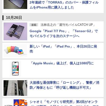
【Google Pixel 6a】
本日の一品
by
佐藤 文彦
連載
2年連続で「TORRAS」のカバー・保護フィル
ムをiPhone用に購入しました
10月26日
法林岳之の「週刊モバイルCATCH UP」
連載
Google「Pixel 7/7 Pro」、「Tensor G2」で
モバイルライフを次のステージへ
新しい「iPad」「iPad Pro」、本日26日に発
売
「Apple Music」値上げ、個人は1080円に
大規模な通信障害に「ローミング」、警察／消
防／海保ともに「呼び返し機能は不可欠」