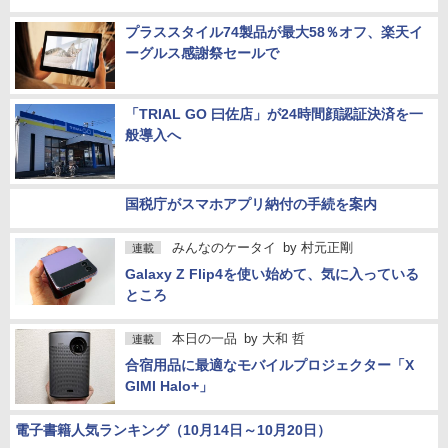
UGREENから65W出力の7口電源タップ「Digi
Nest Cube 65W」、30％オフになるクーポン
コードも
プラススタイル74製品が最大58％オフ、楽天イ
ーグルス感謝祭セールで
「TRIAL GO 曰佐店」が24時間顔認証決済を一
般導入へ
国税庁がスマホアプリ納付の手続を案内
みんなのケータイ
by
村元正剛
連載
Galaxy Z Flip4を使い始めて、気に入っている
ところ
本日の一品
by
大和 哲
連載
合宿用品に最適なモバイルプロジェクター「X