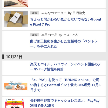
EU理事会がスマホなどの充電「USB-C」統一
を最終承認
みんなのケータイ
by
日沼諭史
連載
ちょっと間がわるい気がしないでもないGoogl
e Pixel 7 Pro
本日の一品
by
ゼロ・ハリ
連載
曲げ加工技術を生かした無垢材の「ペントレ
ー」を手に入れた
10月22日
楽天モバイル、ハロウィーンイベント開催のテ
ーマパーク情報を紹介
「au PAY」を使って「BRUNO online」で買
い物するとPontaポイント最大10%還元 11月3
日まで