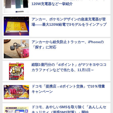
UQ/J:COMで
「Anker」16種類の新製品発表、バッテリーや
120W充電器など一挙紹介
アンカー、ポケモンデザインの急速充電器が登
場――最大120W給電で3モデルをラインアップ
アンカーから紛失防止トラッカー、iPhoneの
「探す」に対応
総額1億円分の「dポイント」がマツキヨやココ
カラファインなどで当たる、11月1日～
ドコモ「提携店→dポイント交換」で10％増量
キャンペーン