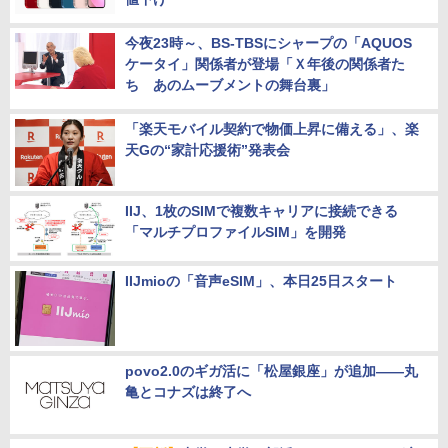
楽天モバイルの「iPhone対象機種特価キャン
ペーン」、iPhone 13／13 mini／12をさらに
値下げ
今夜23時～、BS-TBSにシャープの「AQUOS
ケータイ」関係者が登場「Ｘ年後の関係者た
ち あのムーブメントの舞台裏」
「楽天モバイル契約で物価上昇に備える」、楽
天Gの“家計応援術”発表会
IIJ、1枚のSIMで複数キャリアに接続できる
「マルチプロファイルSIM」を開発
IIJmioの「音声eSIM」、本日25日スタート
povo2.0のギガ活に「松屋銀座」が追加――丸