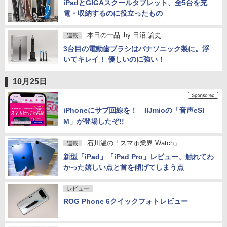
みんなのケータイ
by
島田純
連載
iPadとGIGAスクールタブレット、全5台を充
電・収納するのに役立ったもの
本日の一品
by
日沼 諭史
連載
3台目の電動歯ブラシはパナソニック製に。浮
いてキレイ！ 優しいのに強い！
10月25日
iPhoneにサブ回線を！ IIJmioの「音声eSI
M」が登場したぞ!!
石川温の「スマホ業界 Watch」
連載
新型「iPad」「iPad Pro」レビュー、触れてわ
かった嬉しい点と首を傾げてしまう点
レビュー