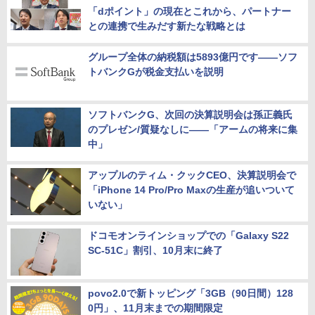
使い倒してみた
インタビュー
「dポイント」の現在とこれから、パートナー
との連携で生みだす新たな戦略とは
グループ全体の納税額は5893億円です――ソフ
トバンクGが税金支払いを説明
ソフトバンクG、次回の決算説明会は孫正義氏
のプレゼン/質疑なしに――「アームの将来に集
中」
アップルのティム・クックCEO、決算説明会で
「iPhone 14 Pro/Pro Maxの生産が追いついて
いない」
ドコモオンラインショップでの「Galaxy S22
SC-51C」割引、10月末に終了