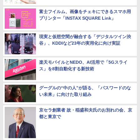
GLIDiCの小型軽量フルワイヤレスイヤホン「G
LIDiC TW-5200」、Makuakeで25%割引も
富士フイルム、画像をチェキにできるスマホ用
プリンター「INSTAX SQUARE Link」
現実と仮想空間が融合する「デジタルツイン渋
谷」、KDDIなど23年の実用化に向け実証
楽天モバイルとNEDO、AI活用で「5Gスライ
ス」を8割自動化する新技術
グーグルの“中の人”が語る、「パスワードのな
い未来」に向けた取り組み
京セラ創業者 故・稲盛和夫氏のお別れの会、京
都と東京で