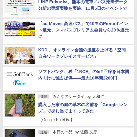
LINE Fukuoka、熊本の電車／バス乗降データ
分析の実証実験を実施、11月5日のイベントで
「au Moves 高速バス」で10％のPontaポイン
ト還元、スマパスプレミアム会員なら20％還元
に
KDDI、オンライン会議の濃度を上げる「空間
自在ワークプレイスサービス」
ソフトバンク、独「1NCE」のIoT回線を日本国
内向けに独占提供――最大10年間2200円
みんなのケータイ
by
大和哲
連載
購入した家の庭の草木の名前を「Google レン
ズ」で探し当てまくってみた