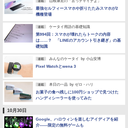
見直しなど
山根康宏の「言っチャイナよ」
連載
最強セルフィースマホや折りたたみスマホが2
機種登場
ケータイ用語の基礎知識
連載
第994回：スマホが壊れたらトークの内容
は……？ 「LINEのアカウント引き継ぎ」の基
礎知識
みんなのケータイ
by
小山安博
連載
Pixel Watchとwena 3
本日の一品
by
ゼロ・ハリ
連載
お菓子の食べ残しに100円ショップで見つけた
ハンディシーラーを使ってみた
10月30日