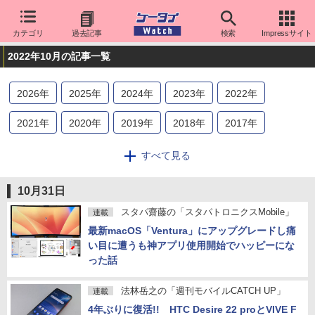
カテゴリ
過去記事
検索
Impressサイト
2022年10月の記事一覧
2026
年
2025
年
2024
年
2023
年
2022
年
2021
年
2020
年
2019
年
2018
年
2017
年
2016
年
2015
年
2014
年
2013
年
2012
年
すべて見る
2011
年
2010
年
2009
年
2008
年
2007
年
10月31日
2006
年
2005
年
2004
年
2003
年
2002
年
スタパ齋藤の「スタパトロニクスMobile」
連載
最新macOS「Ventura」にアップグレードし痛
2001
年
2000
年
い目に遭うも神アプリ使用開始でハッピーにな
った話
法林岳之の「週刊モバイルCATCH UP」
連載
4年ぶりに復活!! HTC Desire 22 proとVIVE F