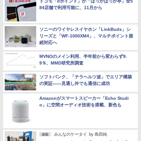
ドコモ「dポイント」が「ほっかほっか亭」全5
84店舗で利用可能に、11月から
ソニーのワイヤレスイヤホン「LinkBuds」シ
リーズと「WF-1000XM4」、マルチポイント接
続対応へ
MVNOのメイン利用、半年前から変わらず9.
9％、MMD研究所調査
ソフトバンク、「テラヘルツ波」でエリア構築
の実証――見通し外でも通信に成功
Amazonがスマートスピーカー「Echo Studi
o」に空間オーディオ技術を搭載、新色も