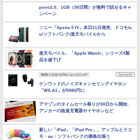
「プラチナバンド」再割当てで楽天モバイルと
割れる3社、技術検証の結果を公開
povo2.0、1GB（30日間）が無料で試せるキャ
ンペーン
ソニー「Xperia 5 IV」本日21日発売、ドコモ/a
u/ソフトバンク/楽天モバイルから
楽天モバイル、「Apple Watch」シリーズ4製
品を値下げ
特売！ひかりTVショッピング
ケンウッドのノイズキャンセリングイヤホン
「WS-A1」が5980円に
アマゾンのタイムセール祭りが30日から開始、
アンカーの急速充電器やイヤホンなど