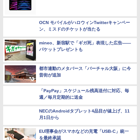
新型「iPad Pro」「iPad」、気になる修理代
は？
OCN モバイルがハロウィンTwitterキャンペー
ン、ミスドのチケットが当たる
mineo、新宿駅で「ギガ死」表現した広告――
パケットプレゼントも
都市連動のメタバース「バーチャル大阪」に今
昔街が追加
「PayPay」スケジュール残高送付に対応、毎
週／毎月定期的に送金
NECのAndroidタブレット4品目が値上げ、11
月1日から