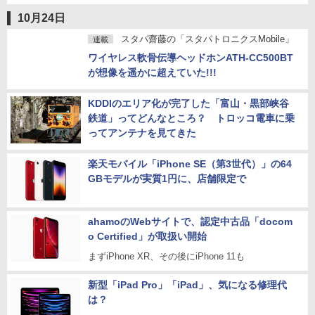
GIMI Halo+」
電子書籍人気ランキング（10月14日～10月20日）
10月24日
スタパ齋藤の「スタパトロニクスMobile」
連載
ワイヤレス軟骨伝導ヘッドホンATH-CC500BT
が想像を遥かに超えていた!!!
KDDIのエリア化が完了した「富山・黒部峡谷
鉄道」ってどんなところ？ トロッコ電車に乗
ってアンテナを見てきた
楽天モバイル「iPhone SE（第3世代）」の64
GBモデルが実質1円に、店舗限定で
ahamoのWebサイトで、認定中古品「docom
o Certified」が取扱い開始
まずiPhone XR、その後にiPhone 11も