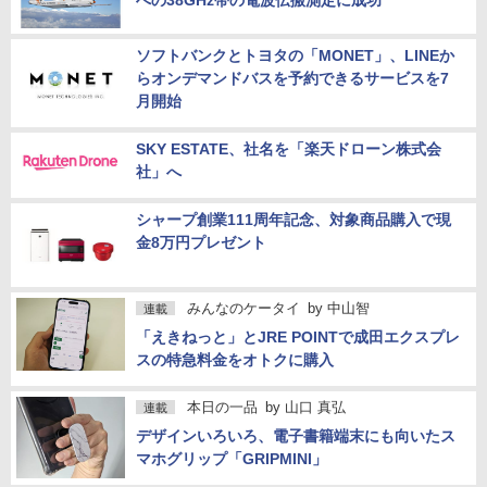
への38GHz帯の電波伝搬測定に成功
ソフトバンクとトヨタの「MONET」、LINEか
らオンデマンドバスを予約できるサービスを7
月開始
SKY ESTATE、社名を「楽天ドローン株式会
社」へ
シャープ創業111周年記念、対象商品購入で現
金8万円プレゼント
みんなのケータイ
by
中山智
連載
「えきねっと」とJRE POINTで成田エクスプレ
スの特急料金をオトクに購入
本日の一品
by
山口 真弘
連載
デザインいろいろ、電子書籍端末にも向いたス
マホグリップ「GRIPMINI」