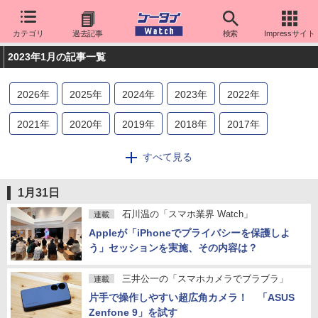
カテゴリ
過去記事
検索
Impressサイト
2023年1月の記事一覧
2026
年
2025
年
2024
年
2023
年
2022
年
2021
年
2020
年
2019
年
2018
年
2017
年
2016
年
2015
年
2014
年
2013
年
2012
年
すべて見る
2011
年
2010
年
2009
年
2008
年
2007
年
1月31日
2006
年
2005
年
2004
年
2003
年
2002
年
石川温の「スマホ業界 Watch」
連載
Appleが「iPhoneでプライバシーを保護しよ
2001
年
2000
年
う」セッションを実施、その内容は？
三井公一の「スマホカメラでブラブラ」
連載
片手で操作しやすい超広角カメラ！ 「ASUS
Zenfone 9」を試す