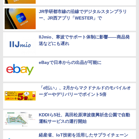
JR学研都市線の沿線でデジタルスタンプラリ
ー、JR西アプリ「WESTER」で
IIJmio、寒波でサポート体制に影響――商品発
送などにも遅れ
eBayで日本からの出品が可能に
「d払い」、2月からマクドナルドのモバイルオ
ーダーやデリバリーでポイント5倍
KDDIら5社、高田松原津波復興祈念公園で自動
運転サービスの運行開始
経産省、IoT技術を活用したサプライチェーン