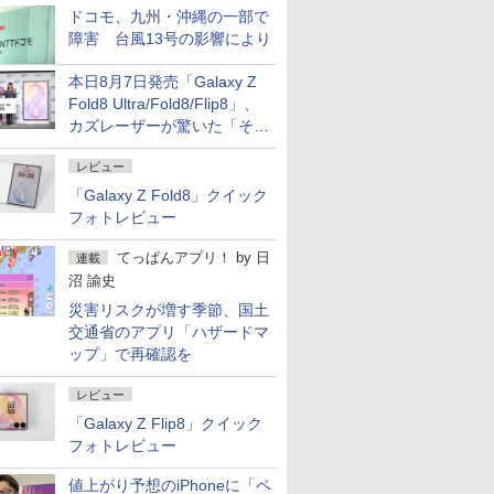
ドコモ、九州・沖縄の一部で
障害 台風13号の影響により
本日8月7日発売「Galaxy Z
Fold8 Ultra/Fold8/Flip8」、
カズレーザーが驚いた「そば
屋のメニュー並みの薄さ」
レビュー
「Galaxy Z Fold8」クイック
フォトレビュー
てっぱんアプリ！
by
日
連載
沼 諭史
災害リスクが増す季節、国土
交通省のアプリ「ハザードマ
ップ」で再確認を
レビュー
「Galaxy Z Flip8」クイック
フォトレビュー
値上がり予想のiPhoneに「ペ