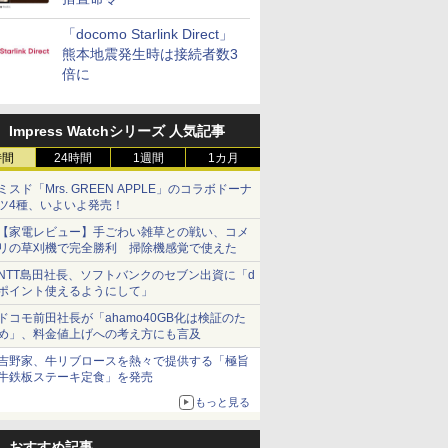
「docomo Starlink Direct」
熊本地震発生時は接続者数3
倍に
Impress Watchシリーズ 人気記事
時間
24時間
1週間
1カ月
ミスド「Mrs. GREEN APPLE」のコラボドーナ
ツ4種、いよいよ発売！
【家電レビュー】手ごわい雑草との戦い、コメ
リの草刈機で完全勝利 掃除機感覚で使えた
NTT島田社長、ソフトバンクのセブン出資に「d
ポイント使えるようにして」
ドコモ前田社長が「ahamo40GB化は検証のた
め」、料金値上げへの考え方にも言及
吉野家、牛リブロースを熱々で提供する「極旨
牛鉄板ステーキ定食」を発売
もっと見る
おすすめ記事