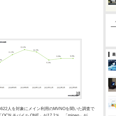
最
622人を対象にメイン利用のMVNOを聞いた調査で
CN モバイル ONE」が17.2％、「mineo」が