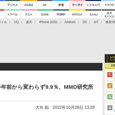
バイル
UQ
楽天
iPhone (iOS)
Android
5G
IoT
格安SI
アクセサリー
業界動向
法人向け
最新技術/その他
1
年前から変わらず9.9％、MMD研究所
大矢 励
2022年10月26日 13:28