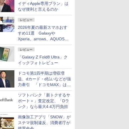
イディApple専用プラン」は
なぜ便利と言えるのか
レビュー
2026年夏の最新スマホおす
すめ11選 Galaxyや
Xperia、arrows、AQUOSな
ど注目機種の特徴は
レビュー
「Galaxy Z Fold8 Ultra」ク
イックフォトレビュー
ドコモ第1四半期は増収増
益、dカード・d払いなどが強
力牽引 「ドコモMAX」は
400万契約突破
ソフトバンク「新トクするサ
ポート＋」査定改定、「Dラ
ンク」なら最大4.4万円負担
画像加工アプリ「SNOW」が
ステマ規制違反、消費者庁が
措置命令