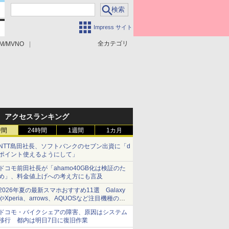
Impress サイト
全カテゴリ
M/MVNO
アクセスランキング
時間
24時間
1週間
1カ月
NTT島田社長、ソフトバンクのセブン出資に「d
ポイント使えるようにして」
ドコモ前田社長が「ahamo40GB化は検証のた
め」、料金値上げへの考え方にも言及
2026年夏の最新スマホおすすめ11選 Galaxy
やXperia、arrows、AQUOSなど注目機種の特
徴は
ドコモ・バイクシェアの障害、原因はシステム
移行 都内は明日7日に復旧作業