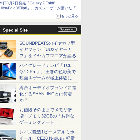
本日8月7日発売「Galaxy Z Fold8
Ultra/Fold8/Flip8」、カズレーザーが驚いた「そ
ば屋のメニュー並みの薄さ」
もっと見る
Special Site
SOUNDPEATSのイヤカフ型
イヤフォン「UU2イヤーカ
フ」をイヤカフマニアが語る
ハイグレードテレビ「TCL
Q7D Pro」。圧巻の色彩美で
映画＆ゲームが極上体験に
総合オーディオブランドに進
化するSHANLINGとは何者
か？
お値段そのままでメモリ倍
増！メモリ32GBの「お得な
ゲーミングノート」
レイズ鍛造1ピースアルミホ
イール「CE28 N-plus」軽量