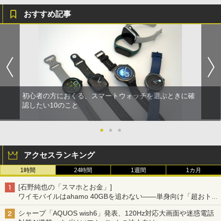
おすすめ記事
初心者の方におくる、スマートウォッチを選ぶときに確
認したい10のこと
●
●
●
アクセスランキング
1時間
24時間
1週間
1カ月
[石野純也の「スマホとお金」]
ワイモバイルはahamo 40GBを追わない――単身向け「超おトク
割」の安さと1年限定の注意点
シャープ「AQUOS wish6」発表、120Hz対応大画面や迷惑電話