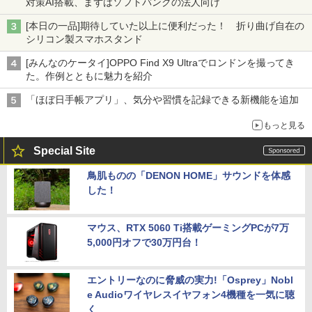
対策AI搭載、まずはソフトバンクの法人向け
[本日の一品]期待していた以上に便利だった！ 折り曲げ自在の
シリコン製スマホスタンド
[みんなのケータイ]OPPO Find X9 Ultraでロンドンを撮ってき
た。作例とともに魅力を紹介
「ほぼ日手帳アプリ」、気分や習慣を記録できる新機能を追加
もっと見る
Special Site
鳥肌ものの「DENON HOME」サウンドを体感
した！
マウス、RTX 5060 Ti搭載ゲーミングPCが7万
5,000円オフで30万円台！
エントリーなのに脅威の実力!「Osprey」Nobl
e Audioワイヤレスイヤフォン4機種を一気に聴
く