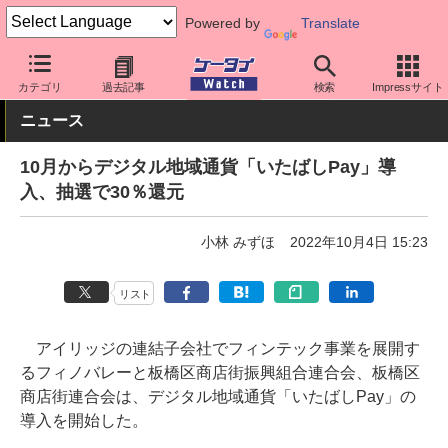
Powered by
Translate
ケータイ Watch
アプリ・サービス
決済/金融
カテゴリ
過去記事
検索
Impressサイト
ニュース
10月からデジタル地域通貨「いたばしPay」導
入、抽選で30％還元
小林 みずほ
2022年10月4日 15:23
リスト
アイリッジの連結子会社でフィンテック事業を展開す
るフィノバレーと板橋区商店街振興組合連合会、板橋区
商店街連合会は、デジタル地域通貨「いたばしPay」の
導入を開始した。