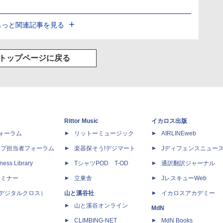
もっと関連記事を見る
トップページに戻る
Rittor Music
イカロス出版
dフォーラム
リットーミュージック
AIRLINEweb
ップ担当者フォーラム
楽器探そう!デジマート
Jディフェンスニュー
ness Library
TシャツPOD T-OD
通訳翻訳ジャーナル
セミナー
立東舎
JレスキューWeb
 X（デジタルクロス）
山と溪谷社
イカロスアカデミー
山と溪谷オンライン
MdN
CLIMBING-NET
MdN Books