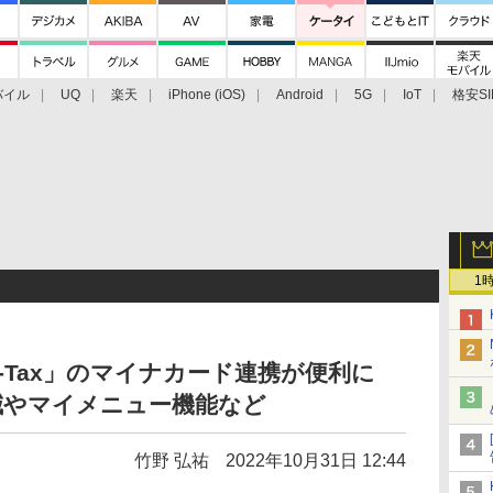
バイル
UQ
楽天
iPhone (iOS)
Android
5G
IoT
格安SI
アクセサリー
業界動向
法人向け
最新技術/その他
1
-Tax」のマイナカード連携が便利に
減やマイメニュー機能など
竹野 弘祐
2022年10月31日 12:44