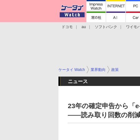
ドコモ
au
ソフトバンク
ワイモ
格安スマホ/SIMフリースマホ
周辺機器/
ケータイ Watch
業界動向
政策
ニュース
23年の確定申告から「e
――読み取り回数の削