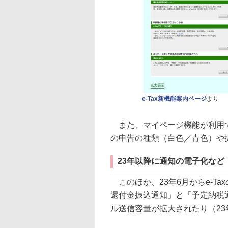
e-Tax新機能案内ページ
より
また、マイページ機能が利用で
の申告の種類（白色／青色）や
23年以降に通知の電子化など
このほか、23年6月からe-T
還付金振込通知」と「予定納税
ル送信容量が拡大されたり（23