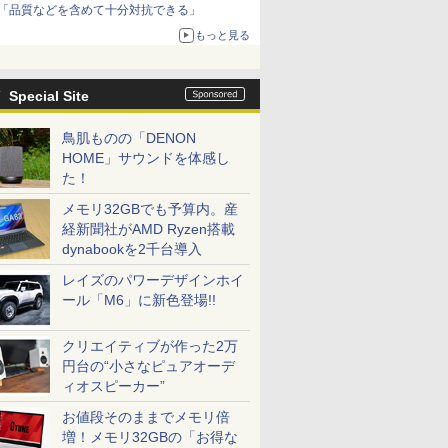
「品質などを含めて十分対抗できる」
もっと見る
Special Site
鳥肌ものの「DENON
HOME」サウンドを体感し
た！
メモリ32GBでも予算内。産
経新聞社がAMD Ryzen搭載
dynabookを2千台導入
レイズのパワーデザインホイ
ール「M6」に新色登場!!
クリエイティブが作った2万
円台の“小さなピュアオーデ
ィオスピーカー”
お値段そのままでメモリ倍
増！メモリ32GBの「お得な