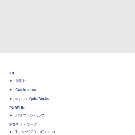
ICE
天海社
ス
Comic curea
impress QuickBooks
PUBFUN
パブファンセルフ
IPGネットワーク
TシャツPOD pTa.shop