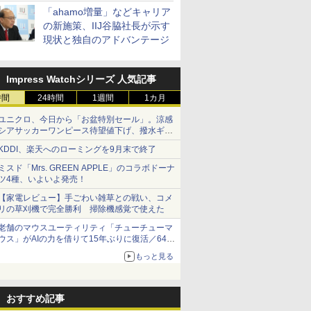
「ahamo増量」などキャリア
の新施策、IIJ谷脇社長が示す
現状と独自のアドバンテージ
Impress Watchシリーズ 人気記事
時間
24時間
1週間
1カ月
ユニクロ、今日から「お盆特別セール」。涼感
シアサッカーワンピース待望値下げ、撥水ギア
ショーツは1990円に
KDDI、楽天へのローミングを9月末で終了
ミスド「Mrs. GREEN APPLE」のコラボドーナ
ツ4種、いよいよ発売！
【家電レビュー】手ごわい雑草との戦い、コメ
リの草刈機で完全勝利 掃除機感覚で使えた
老舗のマウスユーティリティ「チューチューマ
ウス」がAIの力を借りて15年ぶりに復活／64bit
化、Windows 10/11、「Chrome」も走り回
もっと見る
る。復活記念で2026年末まで500円
おすすめ記事