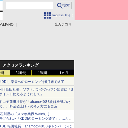
Impress サイト
全カテゴリ
M/MVNO
アクセスランキング
時間
24時間
1週間
1カ月
KDDI、楽天へのローミングを9月末で終了
NTT島田社長、ソフトバンクのセブン出資に「d
ポイント使えるようにして」
ドコモ前田社長が「ahamo40GB化は検証のた
め」、料金値上げへの考え方にも言及
[石川温の「スマホ業界 Watch」]
告げられた「KDDIのローミング終了」、エリア
マップの落とし穴と楽天モバイルの課題
KDDI松田社長、ahamoの40GBキャンペーンに