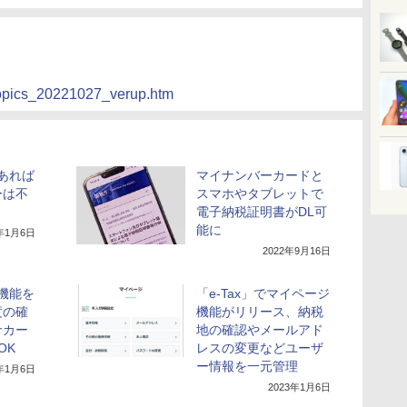
s/topics_20221027_verup.htm
があれば
マイナンバーカードと
ーは不
スマホやタブレットで
電子納税証明書がDL可
能に
2年1月6日
2022年9月16日
認機能を
「e-Tax」でマイページ
度の確
機能がリリース、納税
ナカー
地の確認やメールアド
OK
レスの変更などユーザ
ー情報を一元管理
3年1月6日
2023年1月6日