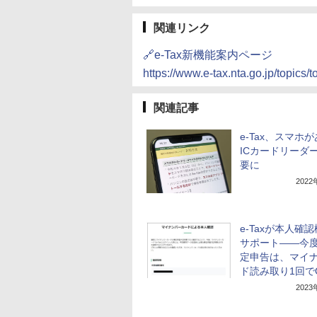
関連リンク
🔗e-Tax新機能案内ページ
https://www.e-tax.nta.go.jp/topic
関連記事
e-Tax、スマホ
ICカードリーダ
要に
202
e-Taxが本人確
サポート――今
定申告は、マイ
ド読み取り1回で
202