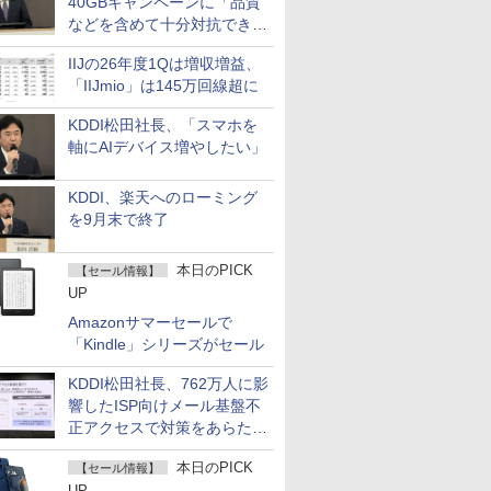
40GBキャンペーンに「品質
などを含めて十分対抗でき
る」
IIJの26年度1Qは増収増益、
「IIJmio」は145万回線超に
KDDI松田社長、「スマホを
軸にAIデバイス増やしたい」
KDDI、楽天へのローミング
を9月末で終了
本日のPICK
【セール情報】
UP
Amazonサマーセールで
「Kindle」シリーズがセール
KDDI松田社長、762万人に影
響したISP向けメール基盤不
正アクセスで対策をあらため
て説明
本日のPICK
【セール情報】
UP