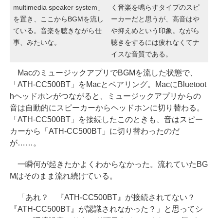
multimedia speaker system」
く音楽を鳴らすタイプのスピ
を置き、ここからBGMを流し
ーカーだと思うが、高音はや
ている。音楽を聴きながら仕
や抑えめという印象。ながら
事、みたいな。
聴きをするには疲れなくてナ
イスな音質である。
MacのミュージックアプリでBGMを流した状態で、
「ATH-CC500BT」をMacとペアリング。MacにBluetoot
hヘッドホンがつながると、ミュージックアプリからの
音は自動的にスピーカーからヘッドホンに切り替わる。
「ATH-CC500BT」を接続したこのときも、音はスピー
カーから「ATH-CC500BT」に切り替わったのだ
が……。
一瞬何が起きたかよくわからなかった。流れていたBG
Mはそのまま流れ続けている。
「あれ？ 『ATH-CC500BT』が接続されてない？
『ATH-CC500BT』が認識されなかった？」と思ってシ