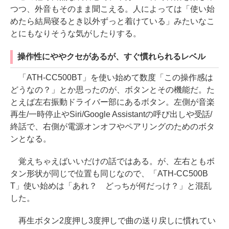
つつ、外音もそのまま聞こえる。人によっては「使い始
めたら結局寝るとき以外ずっと着けている」みたいなこ
とにもなりそうな気がしたりする。
操作性にややクセがあるが、すぐ慣れられるレベル
「ATH-CC500BT」を使い始めて数度「この操作感は
どうなの？」とか思ったのが、ボタンとその機能だ。た
とえば左右振動ドライバー部にあるボタン。左側が音楽
再生/一時停止やSiri/Google Assistantの呼び出しや受話/
終話で、右側が電源オンオフやペアリングのためのボタ
ンとなる。
覚えちゃえばいいだけの話ではある。が、左右ともボ
タン形状が同じで位置も同じなので、「ATH-CC500B
T」使い始めは「あれ？ どっちが何だっけ？」と混乱
した。
再生ボタン2度押し3度押しで曲の送り戻しに慣れてい