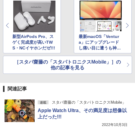
新型AirPods Pro、ス
最新macOS「Ventur
ゲく完成度が高いTW
a」にアップグレード
S・NCイヤホンだゼ!!!
し痛い目に遭うも神ア
プリ使用開始でハッピ
ーになった話
［スタパ齋藤の「スタパトロニクスMobile」］の
他の記事を見る
関連記事
スタパ齋藤の「スタパトロニクスMobile」
連載
Apple Watch Ultra、その満足度は想像以
上だった!!!
2022年10月3日