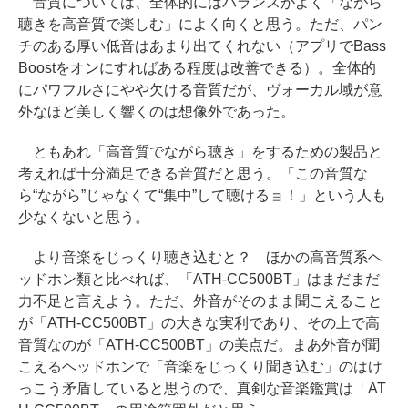
音質については、全体的にはバランスがよく「ながら
聴きを高音質で楽しむ」によく向くと思う。ただ、パン
チのある厚い低音はあまり出てくれない（アプリでBass
Boostをオンにすればある程度は改善できる）。全体的
にパワフルさにやや欠ける音質だが、ヴォーカル域が意
外なほど美しく響くのは想像外であった。
ともあれ「高音質でながら聴き」をするための製品と
考えれば十分満足できる音質だと思う。「この音質な
ら“ながら”じゃなくて“集中”して聴けるョ！」という人も
少なくないと思う。
より音楽をじっくり聴き込むと？ ほかの高音質系ヘ
ッドホン類と比べれば、「ATH-CC500BT」はまだまだ
力不足と言えよう。ただ、外音がそのまま聞こえること
が「ATH-CC500BT」の大きな実利であり、その上で高
音質なのが「ATH-CC500BT」の美点だ。まあ外音が聞
こえるヘッドホンで「音楽をじっくり聞き込む」のはけ
っこう矛盾していると思うので、真剣な音楽鑑賞は「AT