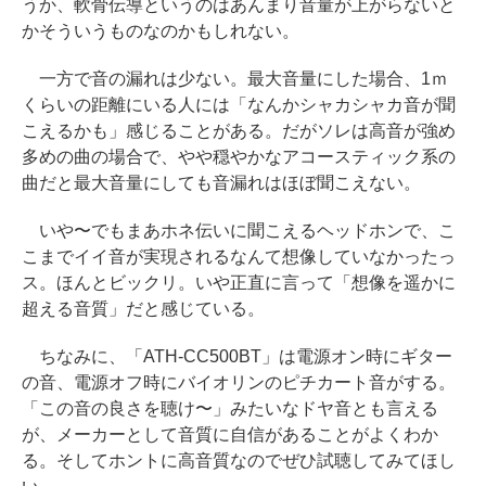
うか、軟骨伝導というのはあんまり音量が上がらないと
かそういうものなのかもしれない。
一方で音の漏れは少ない。最大音量にした場合、1ｍ
くらいの距離にいる人には「なんかシャカシャカ音が聞
こえるかも」感じることがある。だがソレは高音が強め
多めの曲の場合で、やや穏やかなアコースティック系の
曲だと最大音量にしても音漏れはほぼ聞こえない。
いや〜でもまあホネ伝いに聞こえるヘッドホンで、こ
こまでイイ音が実現されるなんて想像していなかったっ
ス。ほんとビックリ。いや正直に言って「想像を遥かに
超える音質」だと感じている。
ちなみに、「ATH-CC500BT」は電源オン時にギター
の音、電源オフ時にバイオリンのピチカート音がする。
「この音の良さを聴け〜」みたいなドヤ音とも言える
が、メーカーとして音質に自信があることがよくわか
る。そしてホントに高音質なのでぜひ試聴してみてほし