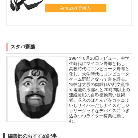
スタパ齋藤
1964年8月28日デビュー。中学
生時代にマイコン野郎と化し、
高校時代にコンピュータ野郎と
化し、大学時代にコンピュータ
ゲーム野郎となって道を誤る。
特技は太股の肉離れや乱文乱筆
や電池の液漏れと20時間以上の
連続睡眠の自称衝動買い技術
者。収入のほとんどをカッコよ
いしサイバーだしナイスだしジ
ョリーグッドなデバイスにつぎ
込みつつライター稼業に勤し
む。
編集部のおすすめ記事