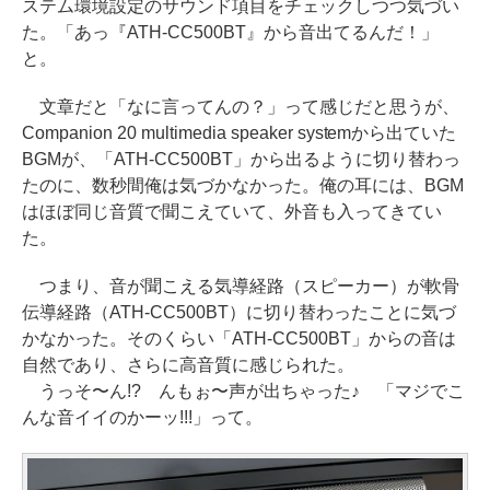
ステム環境設定のサウンド項目をチェックしつつ気づい
た。「あっ『ATH-CC500BT』から音出てるんだ！」
と。
文章だと「なに言ってんの？」って感じだと思うが、
Companion 20 multimedia speaker systemから出ていた
BGMが、「ATH-CC500BT」から出るように切り替わっ
たのに、数秒間俺は気づかなかった。俺の耳には、BGM
はほぼ同じ音質で聞こえていて、外音も入ってきてい
た。
つまり、音が聞こえる気導経路（スピーカー）が軟骨
伝導経路（ATH-CC500BT）に切り替わったことに気づ
かなかった。そのくらい「ATH-CC500BT」からの音は
自然であり、さらに高音質に感じられた。
うっそ〜ん!? んもぉ〜声が出ちゃった♪ 「マジでこ
んな音イイのかーッ!!!」って。