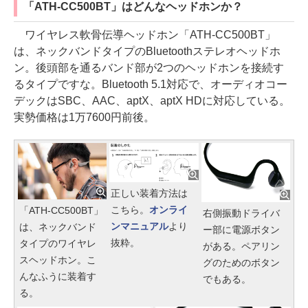
「ATH-CC500BT」はどんなヘッドホンか？
ワイヤレス軟骨伝導ヘッドホン「ATH-CC500BT」
は、ネックバンドタイプのBluetoothステレオヘッドホ
ン。後頭部を通るバンド部が2つのヘッドホンを接続す
るタイプですな。Bluetooth 5.1対応で、オーディオコー
デックはSBC、AAC、aptX、aptX HDに対応している。
実勢価格は1万7600円前後。
正しい装着方法は
こちら。
オンライ
「ATH-CC500BT」
右側振動ドライバ
ンマニュアル
より
は、ネックバンド
ー部に電源ボタン
抜粋。
タイプのワイヤレ
がある。ペアリン
スヘッドホン。こ
グのためのボタン
んなふうに装着す
でもある。
る。