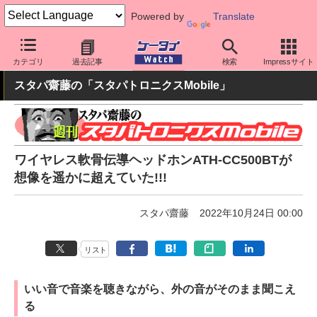
Powered by
Translate
ケータイ Watch
周辺機器/アクセサリー
オーディオ
カテゴリ
過去記事
検索
Impressサイト
スタパ齋藤の「スタパトロニクスMobile」
ワイヤレス軟骨伝導ヘッドホンATH-CC500BTが
想像を遥かに超えていた!!!
スタパ齋藤
2022年10月24日 00:00
リスト
いい音で音楽を聴きながら、外の音がそのまま聞こえ
る