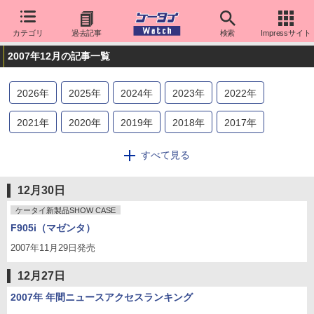
カテゴリ
過去記事
検索
Impressサイト
2007年12月の記事一覧
2026
年
2025
年
2024
年
2023
年
2022
年
2021
年
2020
年
2019
年
2018
年
2017
年
2016
年
2015
年
2014
年
2013
年
2012
年
すべて見る
2011
年
2010
年
2009
年
2008
年
2007
年
12月30日
2006
年
2005
年
2004
年
2003
年
2002
年
ケータイ新製品SHOW CASE
F905i（マゼンタ）
2001
年
2000
年
2007年11月29日発売
12月27日
2007年 年間ニュースアクセスランキング