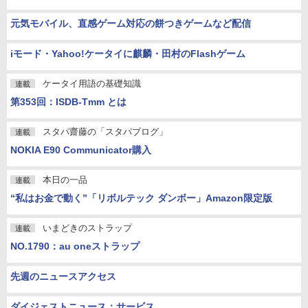
元気モバイル、直感ゲーム対応の餅つきゲームなど配信
iモード・Yahoo!ケータイに麒麟・田村のFlashゲーム
ケータイ用語の基礎知識
連載
第353回：ISDB-Tmm とは
スタパ齋藤の「スタパブログ」
連載
NOKIA E90 Communicator購入
本日の一品
連載
“私はお金で動く”「リボルテック ダンボー」Amazon限定版
いまどきのストラップ
連載
NO.1790：au oneストラップ
先週のニュースアクセス
ダイジェストニュース：サービス