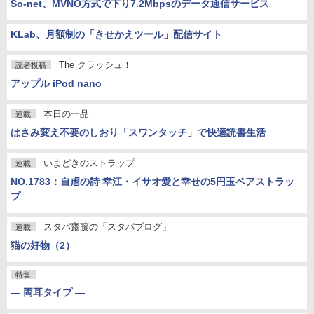
So-net、MVNO方式で下り7.2Mbpsのデータ通信サービス
KLab、月額制の「きせかえツール」配信サイト
The クラッシュ！
読者投稿
アップル iPod nano
本日の一品
連載
はさみ変え不要のしおり「スワンタッチ」で快適読書生活
いまどきのストラップ
連載
NO.1783：自虐の詩 幸江・イサオ愛と幸せの5円玉ペアストラッ
プ
スタパ齋藤の「スタパブログ」
連載
猫の好物（2）
特集
― 両耳タイプ ―