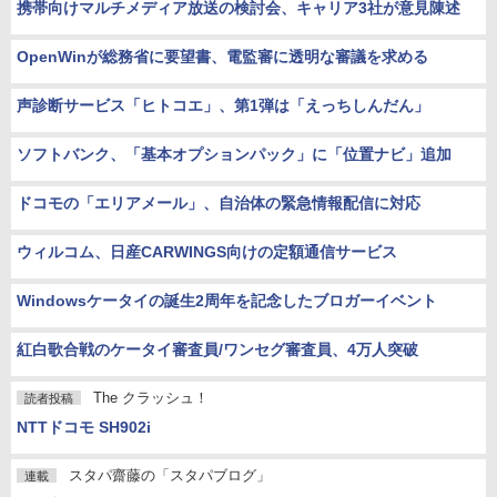
携帯向けマルチメディア放送の検討会、キャリア3社が意見陳述
OpenWinが総務省に要望書、電監審に透明な審議を求める
声診断サービス「ヒトコエ」、第1弾は「えっちしんだん」
ソフトバンク、「基本オプションパック」に「位置ナビ」追加
ドコモの「エリアメール」、自治体の緊急情報配信に対応
ウィルコム、日産CARWINGS向けの定額通信サービス
Windowsケータイの誕生2周年を記念したブロガーイベント
紅白歌合戦のケータイ審査員/ワンセグ審査員、4万人突破
The クラッシュ！
読者投稿
NTTドコモ SH902i
スタパ齋藤の「スタパブログ」
連載