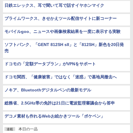
日鉄エレックス、耳で聞いて耳で話すイヤホンマイク
プライムワークス、きせかえツール配信サイトに新コーナー
モバイルgoo、ニュースや画像検索結果を一度に表示する実験
ソフトバンク、「GENT 812SH sII」と「812SH」新色を20日発
売
ドコモの「定額データプラン」がVPNをサポート
ドコモ関西、「健康被害」ではなく「迷惑」で基地局撤去へ
ノキア、Bluetoothデジタルペンの最新モデル
総務省、2.5GHz帯の免許は21日に電波監理審議会から答申
デコメ素材も作れるWebお絵かきツール「ポケペン」
本日の一品
連載