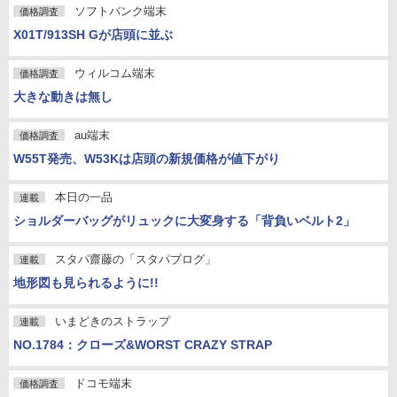
ソフトバンク端末
価格調査
X01T/913SH Gが店頭に並ぶ
ウィルコム端末
価格調査
大きな動きは無し
au端末
価格調査
W55T発売、W53Kは店頭の新規価格が値下がり
本日の一品
連載
ショルダーバッグがリュックに大変身する「背負いベルト2」
スタパ齋藤の「スタパブログ」
連載
地形図も見られるように!!
いまどきのストラップ
連載
NO.1784：クローズ&WORST CRAZY STRAP
ドコモ端末
価格調査