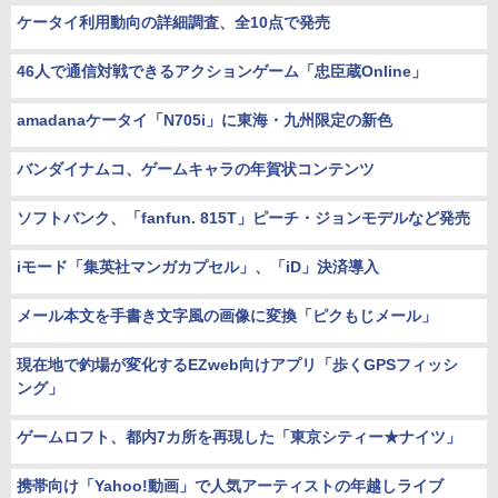
ケータイ利用動向の詳細調査、全10点で発売
46人で通信対戦できるアクションゲーム「忠臣蔵Online」
amadanaケータイ「N705i」に東海・九州限定の新色
バンダイナムコ、ゲームキャラの年賀状コンテンツ
ソフトバンク、「fanfun. 815T」ピーチ・ジョンモデルなど発売
iモード「集英社マンガカプセル」、「iD」決済導入
メール本文を手書き文字風の画像に変換「ピクもじメール」
現在地で釣場が変化するEZweb向けアプリ「歩くGPSフィッシ
ング」
ゲームロフト、都内7カ所を再現した「東京シティー★ナイツ」
携帯向け「Yahoo!動画」で人気アーティストの年越しライブ