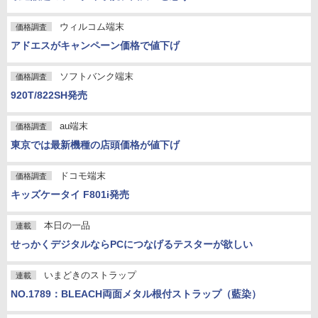
ウィルコム端末
価格調査
アドエスがキャンペーン価格で値下げ
ソフトバンク端末
価格調査
920T/822SH発売
au端末
価格調査
東京では最新機種の店頭価格が値下げ
ドコモ端末
価格調査
キッズケータイ F801i発売
本日の一品
連載
せっかくデジタルならPCにつなげるテスターが欲しい
いまどきのストラップ
連載
NO.1789：BLEACH両面メタル根付ストラップ（藍染）