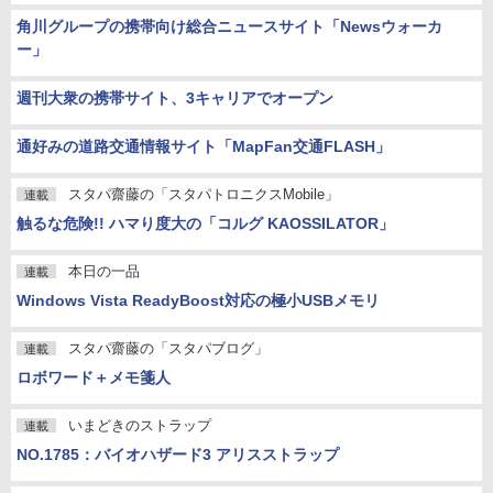
角川グループの携帯向け総合ニュースサイト「Newsウォーカ
ー」
週刊大衆の携帯サイト、3キャリアでオープン
通好みの道路交通情報サイト「MapFan交通FLASH」
スタパ齋藤の「スタパトロニクスMobile」
連載
触るな危険!! ハマり度大の「コルグ KAOSSILATOR」
本日の一品
連載
Windows Vista ReadyBoost対応の極小USBメモリ
スタパ齋藤の「スタパブログ」
連載
ロボワード＋メモ箋人
いまどきのストラップ
連載
NO.1785：バイオハザード3 アリスストラップ