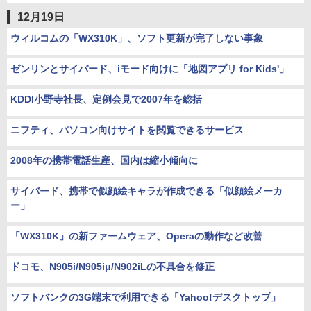
12月19日
ウィルコムの「WX310K」、ソフト更新が完了しない事象
ゼンリンとサイバード、iモード向けに「地図アプリ for Kids'」
KDDI小野寺社長、定例会見で2007年を総括
ニフティ、パソコン向けサイトを閲覧できるサービス
2008年の携帯電話生産、国内は縮小傾向に
サイバード、携帯で似顔絵キャラが作成できる「似顔絵メーカ
ー」
「WX310K」の新ファームウェア、Operaの動作など改善
ドコモ、N905i/N905iμ/N902iLの不具合を修正
ソフトバンクの3G端末で利用できる「Yahoo!デスクトップ」