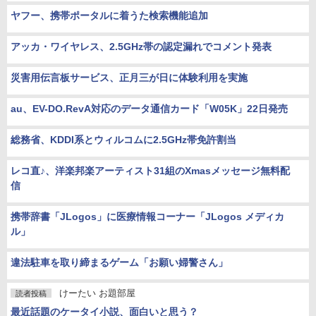
ヤフー、携帯ポータルに着うた検索機能追加
アッカ・ワイヤレス、2.5GHz帯の認定漏れでコメント発表
災害用伝言板サービス、正月三が日に体験利用を実施
au、EV-DO.RevA対応のデータ通信カード「W05K」22日発売
総務省、KDDI系とウィルコムに2.5GHz帯免許割当
レコ直♪、洋楽邦楽アーティスト31組のXmasメッセージ無料配
信
携帯辞書「JLogos」に医療情報コーナー「JLogos メディカ
ル」
違法駐車を取り締まるゲーム「お願い婦警さん」
けーたい お題部屋
読者投稿
最近話題のケータイ小説、面白いと思う？