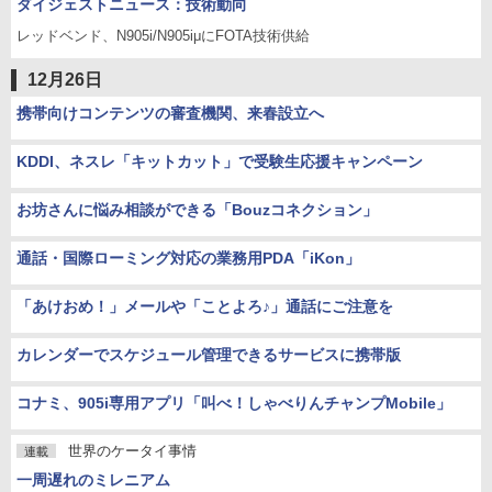
ダイジェストニュース：技術動向
レッドベンド、N905i/N905iμにFOTA技術供給
12月26日
携帯向けコンテンツの審査機関、来春設立へ
KDDI、ネスレ「キットカット」で受験生応援キャンペーン
お坊さんに悩み相談ができる「Bouzコネクション」
通話・国際ローミング対応の業務用PDA「iKon」
「あけおめ！」メールや「ことよろ♪」通話にご注意を
カレンダーでスケジュール管理できるサービスに携帯版
コナミ、905i専用アプリ「叫べ！しゃべりんチャンプMobile」
世界のケータイ事情
連載
一周遅れのミレニアム