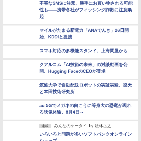
不審なSMSに注意、勝手にお買い物される可能
性も――携帯各社がフィッシング詐欺に注意喚
起
マイルがたまる新電力「ANAでんき」26日開
始、KDDIと提携
スマホ対応の多機能スタンド、上海問屋から
クアルコム「AI技術の未来」の対談動画を公
開、Hugging FaceのCEOが登場
筑波大学で自動配送ロボットの実証実験、楽天
と本田技術研究所
au 5Gでメガネの向こうに等身大の恐竜が現れ
る映像体験、8月4日～
みんなのケータイ
by
法林岳之
連載
いろいろと問題が多いソフトバンクオンライン
ショップ