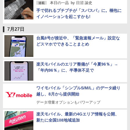
本日の一品
by
日沼 諭史
連載
手で切れるプチプチが「スパスパ」に。梱包に
イノベーションを起こすかも!
7月27日
台風8号が接近中、「緊急速報メール」設定な
どスマホでできることまとめ
楽天モバイルのエリア整備が「今夏96％」→
「年内96％」に、半導体不足で
ワイモバイル「シンプルS/M/L」のデータ繰り
越し、8月から提供開始
データ増量オプションもパワーアップ
楽天モバイル、最新の4Gエリア情報を公開、
新たに全国108地域追加