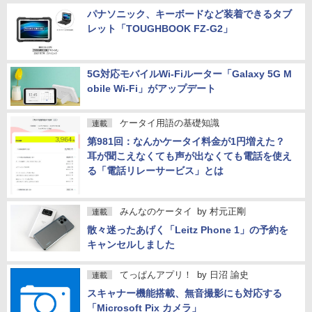
パナソニック、キーボードなど装着できるタブ
レット「TOUGHBOOK FZ-G2」
5G対応モバイルWi-Fiルーター「Galaxy 5G M
obile Wi-Fi」がアップデート
ケータイ用語の基礎知識
連載
第981回：なんかケータイ料金が1円増えた？
耳が聞こえなくても声が出なくても電話を使え
る「電話リレーサービス」とは
みんなのケータイ
by
村元正剛
連載
散々迷ったあげく「Leitz Phone 1」の予約を
キャンセルしました
てっぱんアプリ！
by
日沼 諭史
連載
スキャナー機能搭載、無音撮影にも対応する
「Microsoft Pix カメラ」