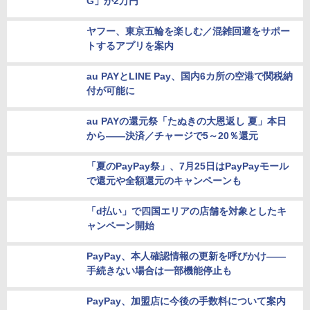
G」が2万円
ヤフー、東京五輪を楽しむ／混雑回避をサポー
トするアプリを案内
au PAYとLINE Pay、国内6カ所の空港で関税納
付が可能に
au PAYの還元祭「たぬきの大恩返し 夏」本日
から――決済／チャージで5～20％還元
「夏のPayPay祭」、7月25日はPayPayモール
で還元や全額還元のキャンペーンも
「d払い」で四国エリアの店舗を対象としたキ
ャンペーン開始
PayPay、本人確認情報の更新を呼びかけ――
手続きない場合は一部機能停止も
PayPay、加盟店に今後の手数料について案内