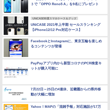
トで「OPPO Reno5 A」を9名にプレゼント
UNiCASE特選スマホケース＆グッズ
UNiCASE 2021年上半期 セールスランキング
【iPhone12/12 Pro対応ケース】
FacebookとInstagramに、東京五輪を楽しめ
るコンテンツが登場
PayPayアプリ内から新型コロナのPCR検査キ
ットが購入可能に
7月22日～25日の4連休、近畿圏からの県外移
動が大幅に増加
Yahoo！MAPの「混雑予報」対応施設が17万