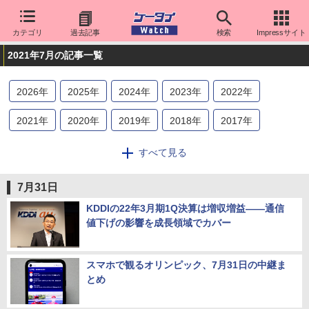
カテゴリ
過去記事
検索
Impressサイト
2021年7月の記事一覧
2026
年
2025
年
2024
年
2023
年
2022
年
2021
年
2020
年
2019
年
2018
年
2017
年
2016
年
2015
年
2014
年
2013
年
2012
年
すべて見る
2011
年
2010
年
2009
年
2008
年
2007
年
7月31日
2006
年
2005
年
2004
年
2003
年
2002
年
KDDIの22年3月期1Q決算は増収増益――通信
値下げの影響を成長領域でカバー
2001
年
2000
年
スマホで観るオリンピック、7月31日の中継ま
とめ