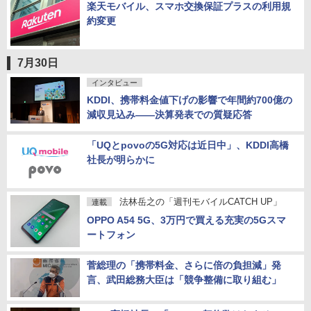
楽天モバイル、スマホ交換保証プラスの利用規
約変更
7月30日
インタビュー
KDDI、携帯料金値下げの影響で年間約700億の
減収見込み――決算発表での質疑応答
「UQとpovoの5G対応は近日中」、KDDI高橋
社長が明らかに
法林岳之の「週刊モバイルCATCH UP」
連載
OPPO A54 5G、3万円で買える充実の5Gスマ
ートフォン
菅総理の「携帯料金、さらに倍の負担減」発
言、武田総務大臣は「競争整備に取り組む」