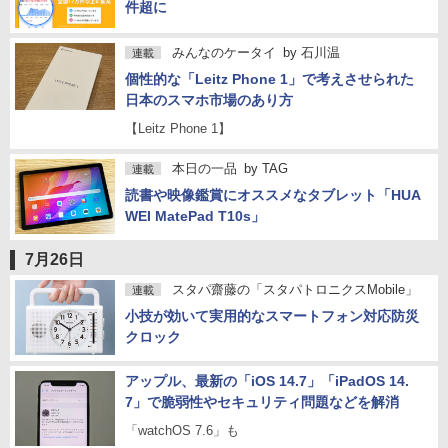
件超に
みんなのケータイ
by
石川温
連載
個性的な「Leitz Phone 1」で考えさせられた
日本のスマホ市場のあり方
【Leitz Phone 1】
本日の一品
by
TAG
連載
読書や映像鑑賞にオススメなタブレット「HUA
WEI MatePad T10s」
7月26日
スタパ齋藤の「スタパトロニクスMobile」
連載
小技が効いて実用的なスマートフォン対応防災
クロック
アップル、最新の「iOS 14.7」「iPadOS 14.
7」で脆弱性やセキュリティ問題などを解消
「watchOS 7.6」も