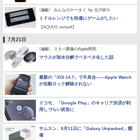
みんなのケータイ
by
北川研斗
連載
ミドルレンジでも快適にゲームがしたい
【AQUOS sense4】
7月21日
スタパ齋藤のApple野郎
連載
マウスが加水分解でベタベタ化した話
最新の「iOS 14.7」で不具合――Apple Watch
が自動ロック解除されない
ドコモ、「Google Play」のキャリア決済が利
用しづらい状況に
サムスン、8月11日に「Galaxy Unpacked」開
催