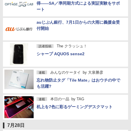
得――SA／準同期方式による実証実験をサポ
ート
auじぶん銀行、7月1日からの大雨に義援金受
付開始
The クラッシュ！
読者投稿
シャープ AQUOS sense2
みんなのケータイ
by
大泉勝彦
連載
忘れ物防止タグ「Tile Mate」はおウチの中で
も活躍?
本日の一品
by
TAG
連載
机上を7色に彩るゲーミングデスクマット
7月28日