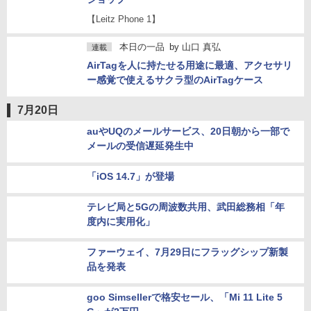
【Leitz Phone 1】
本日の一品
by
山口 真弘
連載
AirTagを人に持たせる用途に最適、アクセサリ
ー感覚で使えるサクラ型のAirTagケース
7月20日
auやUQのメールサービス、20日朝から一部で
メールの受信遅延発生中
「iOS 14.7」が登場
テレビ局と5Gの周波数共用、武田総務相「年
度内に実用化」
ファーウェイ、7月29日にフラッグシップ新製
品を発表
goo Simsellerで格安セール、「Mi 11 Lite 5