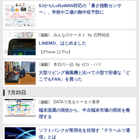
IIJからLoRaWAN対応の「暑さ指数センサ
ー」、学校や工場の熱中症予防に
みんなのケータイ
by
石野純也
連載
LINEMO、はじめました
【iPhone 12 Pro】
本日の一品
by
ゼロ・ハリ
連載
大型リビング扇風機と比べて小型で安価な「ど
こでもFAN」を買った
7月25日
DATAで見るケータイ業界
連載
端末流通の現状から、中古端末市場の現状を整
理する
ソフトバンクが実用化を目指す「テラヘルツ通
信」とは