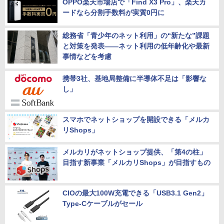
OPPO楽天市場店で「Find X3 Pro」、楽天カ
ードなら分割手数料が実質0円に
総務省「青少年のネット利用」の“新たな”課題
と対策を発表――ネット利用の低年齢化や最新
事情などを考慮
携帯3社、基地局整備に半導体不足は「影響な
し」
スマホでネットショップを開設できる「メルカ
リShops」
メルカリがネットショップ提供、「第4の柱」
目指す新事業「メルカリShops」が目指すもの
CIOの最大100W充電できる「USB3.1 Gen2」
Type-Cケーブルがセール