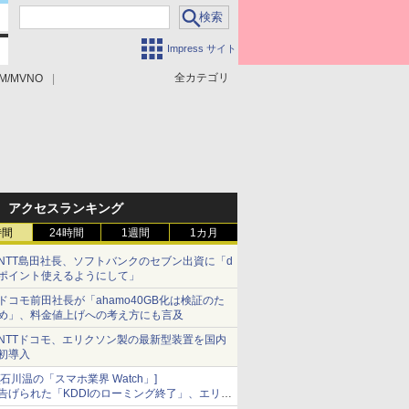
Impress サイト
全カテゴリ
M/MVNO
アクセスランキング
時間
24時間
1週間
1カ月
NTT島田社長、ソフトバンクのセブン出資に「d
ポイント使えるようにして」
ドコモ前田社長が「ahamo40GB化は検証のた
め」、料金値上げへの考え方にも言及
NTTドコモ、エリクソン製の最新型装置を国内
初導入
[石川温の「スマホ業界 Watch」]
告げられた「KDDIのローミング終了」、エリア
マップの落とし穴と楽天モバイルの課題