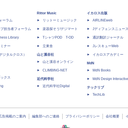
Rittor Music
イカロス出版
dフォーラム
リットーミュージック
AIRLINEweb
ップ担当者フォーラム
楽器探そう!デジマート
Jディフェンスニュー
ness Library
TシャツPOD T-OD
通訳翻訳ジャーナル
セミナー
立東舎
JレスキューWeb
 X（デジタルクロス）
山と溪谷社
イカロスアカデミー
山と溪谷オンライン
MdN
CLIMBING-NET
MdN Books
ブックス
近代科学社
MdN Design Interactiv
ing
近代科学社Digital
テックリブ
TechLib
広告掲載のご案内
編集部へのご連絡
プライバシーポリシー
会社概要