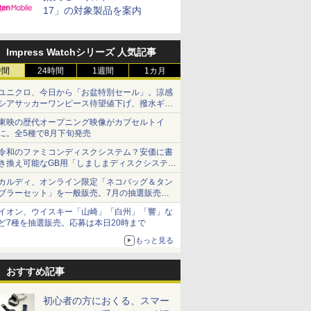
17」の対象製品を案内
Impress Watchシリーズ 人気記事
時間
24時間
1週間
1カ月
ユニクロ、今日から「お盆特別セール」。涼感
シアサッカーワンピース待望値下げ、撥水ギア
ショーツは1990円に
東映の歴代オープニング映像がカプセルトイ
に。全5種で8月下旬発売
令和のファミコンディスクシステム？安価に書
き換え可能なGB用「しましまディスクシステ
ム」
カルディ、オンライン限定「ネコバッグ＆タン
ブラーセット」を一般販売。7月の抽選販売の
当選無効分
イオン、ウイスキー「山崎」「白州」「響」な
ど7種を抽選販売。応募は本日20時まで
もっと見る
おすすめ記事
初心者の方におくる、スマー