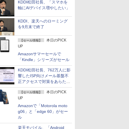
KDDI松田社長、「スマホを
軸にAIデバイス増やしたい」
KDDI、楽天へのローミング
を9月末で終了
本日のPICK
【セール情報】
UP
Amazonサマーセールで
「Kindle」シリーズがセール
KDDI松田社長、762万人に影
響したISP向けメール基盤不
正アクセスで対策をあらため
て説明
本日のPICK
【セール情報】
UP
Amazonで「Motorola moto
g06」と「edge 60」がセー
ル
楽天モバイル、「Android