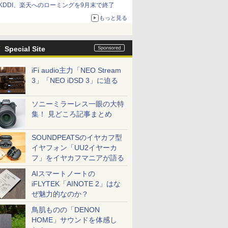
KDDI、楽天へのローミングを9月末で終了
もっと見る
Special Site
iFi audio主力「NEO Stream
3」「NEO iDSD 3」に迫る
ソニーミラーレス一眼の大特
集！ 見どころ記事まとめ
SOUNDPEATSのイヤカフ型
イヤフォン「UU2イヤーカ
フ」をイヤカフマニアが語る
AIスマートノートの
iFLYTEK「AINOTE 2」はな
ぜ魅力的なのか？
鳥肌ものの「DENON
HOME」サウンドを体感し