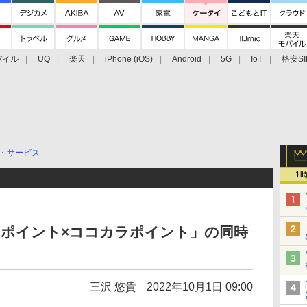
バイル
UQ
楽天
iPhone (iOS)
Android
5G
IoT
格安SI
アクセサリー
業界動向
法人向け
最新技術/その他
・サービス
1
dポイント×ココカラポイント」の同時
三沢 悠貴
2022年10月1日 09:00