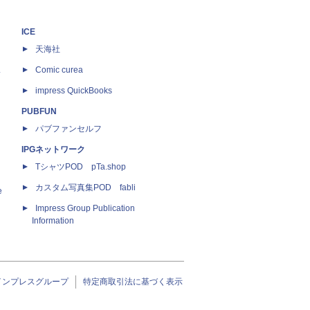
ICE
天海社
ス
Comic curea
impress QuickBooks
PUBFUN
パブファンセルフ
IPGネットワーク
TシャツPOD pTa.shop
カスタム写真集POD fabli
e
Impress Group Publication
Information
インプレスグループ
特定商取引法に基づく表示