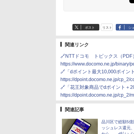
ポスト
リスト
シ
関連リンク
🔗NTTドコモ トピックス（PDF
https://www.docomo.ne.jp/binary/p
🔗「dポイント最大10,000ポ
https://dpoint.docomo.ne.jp/cp_2
🔗「花王対象商品でdポイント＋
https://dpoint.docomo.ne.jp/cp_2
関連記事
品川区で総額5億
ッシュレス還元、
から――d払い／