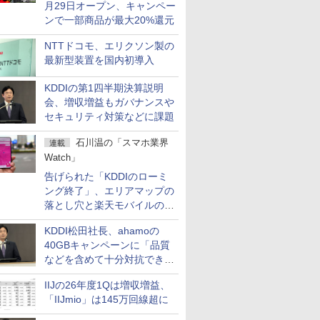
月29日オープン、キャンペー
ンで一部商品が最大20%還元
NTTドコモ、エリクソン製の
最新型装置を国内初導入
KDDIの第1四半期決算説明
会、増収増益もガバナンスや
セキュリティ対策などに課題
石川温の「スマホ業界
連載
Watch」
告げられた「KDDIのローミ
ング終了」、エリアマップの
落とし穴と楽天モバイルの課
題
KDDI松田社長、ahamoの
40GBキャンペーンに「品質
などを含めて十分対抗でき
る」
IIJの26年度1Qは増収増益、
「IIJmio」は145万回線超に