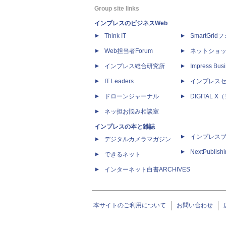
Group site links
インプレスのビジネスWeb
Think IT
SmartGri
Web担当者Forum
ネットショ
インプレス総合研究所
Impress Busi
IT Leaders
インプレス
ドローンジャーナル
DIGITAL
ネッ担お悩み相談室
インプレスの本と雑誌
インプレス
デジタルカメラマガジン
NextPublish
できるネット
インターネット白書ARCHIVES
本サイトのご利用について
お問い合わせ