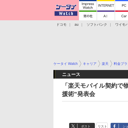
ドコモ
au
ソフトバンク
ワイモ
格安スマホ/SIMフリースマホ
周辺機器/
ケータイ Watch
キャリア
楽天
料金プラ
ニュース
「楽天モバイル契約で物
援術”発表会
ポスト
リスト
シ