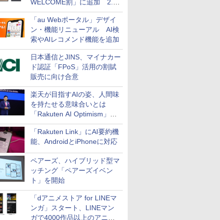
WELCOME割」に追加 2.2
万円引き
「au Webポータル」デザイ
ン・機能リニューアル AI検
索やAIレコメンド機能を追加
日本通信とJINS、マイナカー
ド認証「FPoS」活用の割賦
販売に向け合意
楽天が目指すAIの姿、人間味
を持たせる意味合いとは
「Rakuten AI Optimism」三
木谷氏の基調講演
「Rakuten Link」にAI要約機
能、AndroidとiPhoneに対応
ペアーズ、ハイブリッド型マ
ッチング「ペアーズイベン
ト」を開始
「dアニメストア for LINEマ
ンガ」スタート、LINEマン
ガで4000作品以上のアニメ