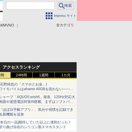
Impress サイト
全カテゴリ
M/MVNO
アクセスランキング
時間
24時間
1週間
1カ月
[石野純也の「スマホとお金」]
ワイモバイルはahamo 40GBを追わない――単
身向け「超おトク割」の安さと1年限定の注意
シャープ「AQUOS wish6」発表、120Hz対応大
点
画面や迷惑電話対策AI搭載、まずはソフトバン
クの法人向け
「ほぼ日手帳アプリ」、気分や習慣を記録でき
る新機能を追加
[本日の一品]期待していた以上に便利だった！
折り曲げ自在のシリコン製スマホスタンド