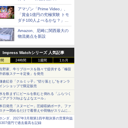
見放題
アマゾン「Prime Video」、
「賞金1億円の究極実験 トモ
ダチ100人よべるかな？」シ
ーズン2の参加者公開
Amazon、尼崎に関西最大の
物流拠点を新設
Impress Watchシリーズ 人気記事
時間
24時間
1週間
1カ月
吉野家、牛リブロースを熱々で提供する「極旨
牛鉄板ステーキ定食」を発売
鎌倉紅谷「クルミッ子」“切り落とし”をオンラ
インショップで限定販売
水を飲まずにビールを飲むと倒れる「ふらつく
ビアグラスbyよなよなエール」
本日発売「スヌーピー」圧縮収納ポーチ。ファ
スナー閉めるだけで着替えや荷物がスリムにま
とまる
ホンダ、2027年3月期第1四半期決算の営業利益
5307億円で過去最高を記録