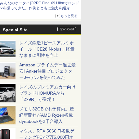
[みんなのケータイ]OPPO Find X9 Ultraでロンド
ンを撮ってきた。作例とともに魅力を紹介
もっと見る
Special Site
レイズ鍛造1ピースアルミホ
イール「CE28 N-plus」軽量
なままに剛性を向上
Amazon プライムデー過去最
安! Anker注目プロジェクタ
ー3モデルを使ってみた
レイズのプレミアムカー向け
ブランドHOMURAから
「2×9R」が登場！
メモリ32GBでも予算内。産
経新聞社がAMD Ryzen搭載
dynabookを2千台導入
マウス、RTX 5060 Ti搭載ゲ
ーミングPCが7万5,000円オ