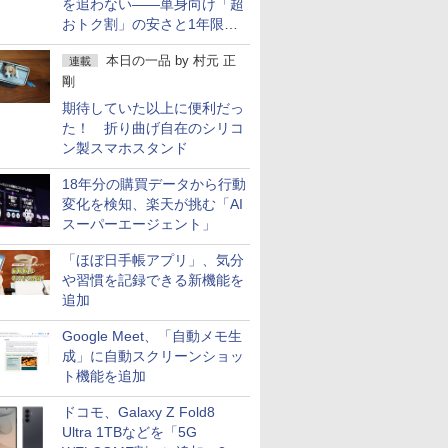
を追わない――単身向け「超
おトク割」の安さと1年限定
の注意点
本日の一品
by
村元 正
連載
剛
期待していた以上に便利だっ
た！ 折り曲げ自在のシリコ
ン製スマホスタンド
18年分の購買データから行動
変化を検知、楽天が挑む「AI
スーパーエージェント」
「ほぼ日手帳アプリ」、気分
や習慣を記録できる新機能を
追加
Google Meet、「自動メモ生
成」に自動スクリーンショッ
ト機能を追加
ドコモ、Galaxy Z Fold8
Ultra 1TBなどを「5G