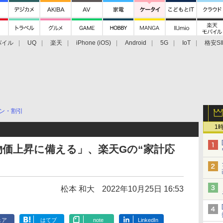
バイル
UQ
楽天
iPhone (iOS)
Android
5G
IoT
格安SI
アクセサリー
業界動向
法人向け
最新技術/その他
ン・割引
1
価上昇に備える」、楽天Gの“家計応
松本 和大
2022年10月25日 16:53
ェア
はてブ
note
LinkedIn