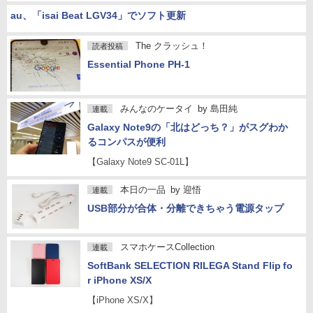
au、「isai Beat LGV34」でソフト更新
The クラッシュ！
読者投稿
Essential Phone PH-1
みんなのケータイ
by
島田純
連載
Galaxy Note9の「北はどっち？」がスグわか
るコンパスが便利
【Galaxy Note9 SC-01L】
本日の一品
by
迎悟
連載
USB部分が合体・分離できちゃう電源タップ
スマホケースCollection
連載
SoftBank SELECTION RILEGA Stand Flip fo
r iPhone XS/X
【iPhone XS/X】