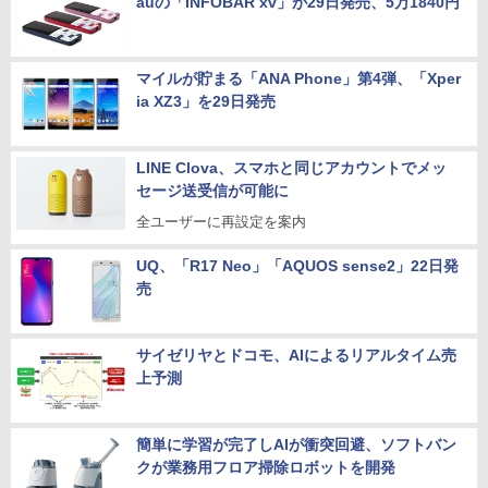
auの「INFOBAR xv」が29日発売、5万1840円
マイルが貯まる「ANA Phone」第4弾、「Xper
ia XZ3」を29日発売
LINE Clova、スマホと同じアカウントでメッ
セージ送受信が可能に
全ユーザーに再設定を案内
UQ、「R17 Neo」「AQUOS sense2」22日発
売
サイゼリヤとドコモ、AIによるリアルタイム売
上予測
簡単に学習が完了しAIが衝突回避、ソフトバン