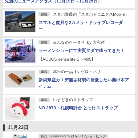
先週のニュースアクセス（11月19日～11月25日）
スタパ齋藤の「スタパトロニクスMobile」
連載
スマホと蜜月な2カメラ・ドライブレコーダ
ー！
みんなのケータイ
by
大和哲
連載
ラーメンショーにて実質タダで喰ってきた！
【AQUOS sense lite SH-M05】
本日の一品
by
ゼロ・ハリ
連載
新潟県産カエデ無垢材製の自慢したい曲げ木ア
イテム
いまどきのストラップ
連載
NO.2973：札幌時計台 とっけストラップ
11月23日
特売! Sponsored by ひかりTVショッピング