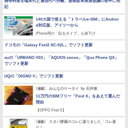
携帯料金を端末代と通信代へ分離、規制改革推進会議の答申に明
記
140カ国で使える「トラベルe-SIM」にAndroi
d対応版、アイツーから
iPhone用の「貼るタイプ」も値下げ
ドコモの「Galaxy Feel2 SC-02L」でソフト更新
auの「URBANO V03」「AQUOS sense」「Qua Phone QX」
でソフト更新
UQの「DIGNO V」でソフト更新
みんなのケータイ
by
石井徹
連載
11万円のSIMフリー「Find X」をあえて選んだ
理由
【OPPO Find X】
スタパ齋藤のコレに凝りました「コレ凝
連載
り！」