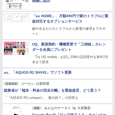
制御に成功
「au HOME」、月額490円で家のトラブルに緊
急対応するオプションサービス
鍵や水まわりのトラブルから家電の修理までサポ
ート
UQ、新規契約・機種変更で「三姉妹」カレン
ダーを全員にプレゼント
「Try UQ mobile」お試しSIMの店頭受付を来年2月
末まで延長
au、「AQUOS R2 SHV42」でソフト更新
けーたい お題部屋
読者投稿
総務省が「端末・料金の完全分離」を緊急提言、どう思う？
「『AQUOS R2 compact』、魅力的？」の回答も
みんなのケータイ
by
大泉勝彦
連載
Google Payの「ピッで当てよう」キャンペー