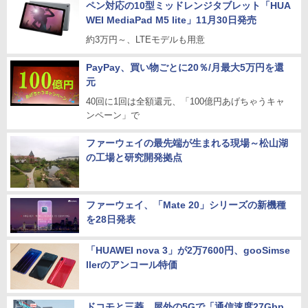
ペン対応の10型ミッドレンジタブレット「HUA
WEI MediaPad M5 lite」11月30日発売
約3万円～、LTEモデルも用意
PayPay、買い物ごとに20％/月最大5万円を還
元
40回に1回は全額還元、「100億円あげちゃうキャ
ンペーン」で
ファーウェイの最先端が生まれる現場～松山湖
の工場と研究開発拠点
ファーウェイ、「Mate 20」シリーズの新機種
を28日発表
「HUAWEI nova 3」が2万7600円、gooSimse
llerのアンコール特価
ドコモと三菱、屋外の5Gで「通信速度27Gbp