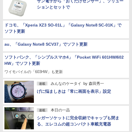
サン電子から「おくだけセンサー」、ソリュー
ションとセットで
ドコモ、「Xperia XZ3 SO-01L」「Galaxy Note8 SC-01K」で
ソフト更新
au、「Galaxy Note8 SCV37」でソフト更新
ソフトバンク、「シンプルスマホ4」「Pocket WiFi 601HW/602
HW」でソフト更新
ワイモバイルの「603HW」も更新
みんなのケータイ
by
森田秀一
連載
げに悩ましきは「常に画面を表示」設定
本日の一品
連載
シガーソケットに完全収納でキャップも閉ま
る、エレコムの超コンパクト車載充電器