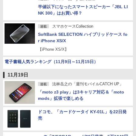
本日の一品
by
藤縄優佑
連載
半値以下になったスマートスピーカー「JBL LI
NK 300」はお買い得？
スマホケースCollection
連載
SoftBank SELECTION ハイブリッドケース fo
r iPhone XS/X
【iPhone XS/X】
電子書籍人気ランキング（11月9日～11月15日）
11月19日
法林岳之の「週刊モバイルCATCH UP」
連載
「moto z3 play」は3キャリア対応＆「moto
mods」拡張で楽しめる
ドコモ、「カードケータイ KY-01L」を22日発
売