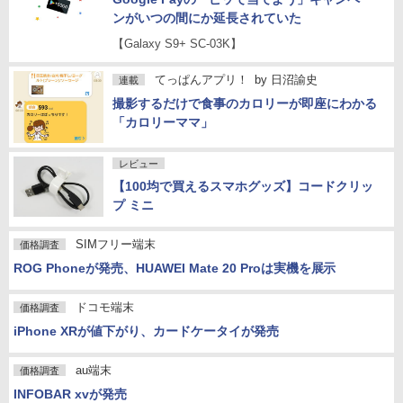
ンがいつの間にか延長されていた
【Galaxy S9+ SC-03K】
てっぱんアプリ！
by
日沼諭史
連載
撮影するだけで食事のカロリーが即座にわかる
「カロリーママ」
レビュー
【100均で買えるスマホグッズ】コードクリッ
プ ミニ
SIMフリー端末
価格調査
ROG Phoneが発売、HUAWEI Mate 20 Proは実機を展示
ドコモ端末
価格調査
iPhone XRが値下がり、カードケータイが発売
au端末
価格調査
INFOBAR xvが発売