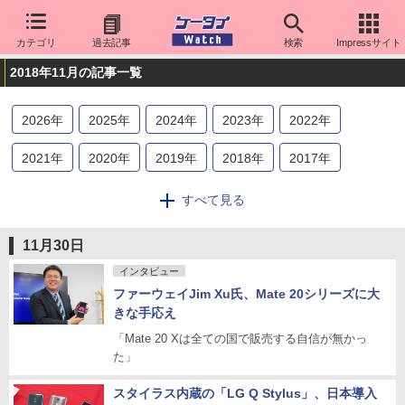
カテゴリ
過去記事
検索
Impressサイト
2018年11月の記事一覧
2026
年
2025
年
2024
年
2023
年
2022
年
2021
年
2020
年
2019
年
2018
年
2017
年
2016
年
2015
年
2014
年
2013
年
2012
年
すべて見る
2011
年
2010
年
2009
年
2008
年
2007
年
11月30日
2006
年
2005
年
2004
年
2003
年
2002
年
インタビュー
ファーウェイJim Xu氏、Mate 20シリーズに大
2001
年
2000
年
きな手応え
「Mate 20 Xは全ての国で販売する自信が無かっ
た」
スタイラス内蔵の「LG Q Stylus」、日本導入