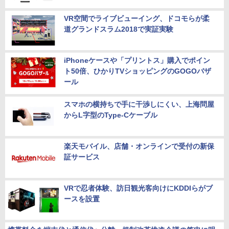
VR空間でライブビューイング、ドコモらが柔
道グランドスラム2018で実証実験
iPhoneケースや「プリントス」購入でポイン
ト50倍、ひかりTVショッピングのGOGOバザ
ール
スマホの横持ちで手に干渉しにくい、上海問屋
からL字型のType-Cケーブル
楽天モバイル、店舗・オンラインで受付の新保
証サービス
VRで忍者体験、訪日観光客向けにKDDIらがブ
ースを設置