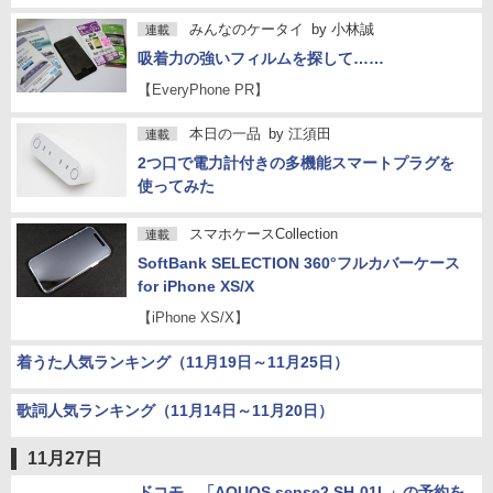
みんなのケータイ
by
小林誠
連載
吸着力の強いフィルムを探して……
【EveryPhone PR】
本日の一品
by
江須田
連載
2つ口で電力計付きの多機能スマートプラグを
使ってみた
スマホケースCollection
連載
SoftBank SELECTION 360°フルカバーケース
for iPhone XS/X
【iPhone XS/X】
着うた人気ランキング（11月19日～11月25日）
歌詞人気ランキング（11月14日～11月20日）
11月27日
ドコモ、「AQUOS sense2 SH-01L」の予約を