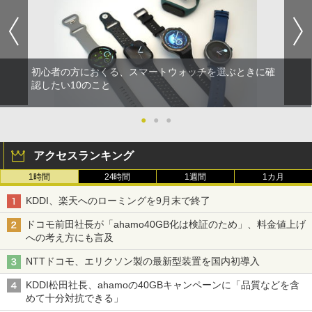
初心者の方におくる、スマートウォッチを選ぶときに確
認したい10のこと
●
●
●
アクセスランキング
1時間
24時間
1週間
1カ月
KDDI、楽天へのローミングを9月末で終了
ドコモ前田社長が「ahamo40GB化は検証のため」、料金値上げ
への考え方にも言及
NTTドコモ、エリクソン製の最新型装置を国内初導入
KDDI松田社長、ahamoの40GBキャンペーンに「品質などを含
めて十分対抗できる」