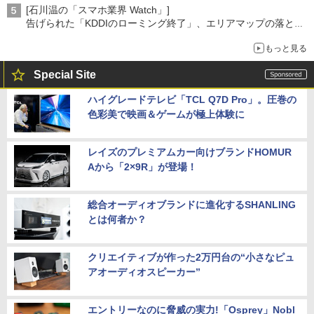
[石川温の「スマホ業界 Watch」]
告げられた「KDDIのローミング終了」、エリアマップの落とし
穴と楽天モバイルの課題
もっと見る
Special Site
ハイグレードテレビ「TCL Q7D Pro」。圧巻の
色彩美で映画＆ゲームが極上体験に
レイズのプレミアムカー向けブランドHOMUR
Aから「2×9R」が登場！
総合オーディオブランドに進化するSHANLING
とは何者か？
クリエイティブが作った2万円台の“小さなピュ
アオーディオスピーカー”
エントリーなのに脅威の実力!「Osprey」Nobl