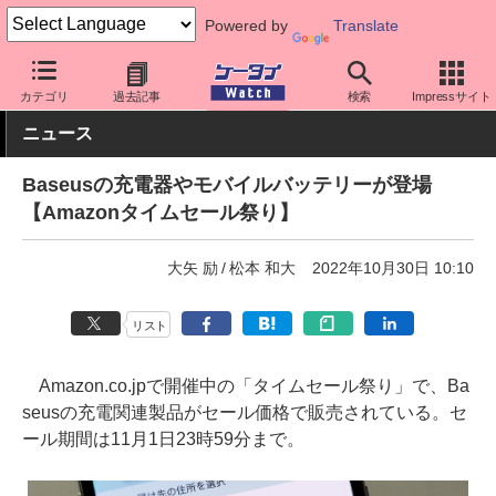
Powered by
Translate
ケータイ Watch
周辺機器/アクセサリー
充電器
カテゴリ
過去記事
検索
Impressサイト
ニュース
Baseusの充電器やモバイルバッテリーが登場
【Amazonタイムセール祭り】
大矢 励
松本 和大
2022年10月30日 10:10
リスト
Amazon.co.jpで開催中の「タイムセール祭り」で、Ba
seusの充電関連製品がセール価格で販売されている。セ
ール期間は11月1日23時59分まで。