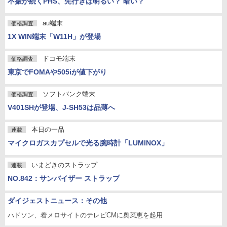
不振が続くPHS、先行きは明るい？ 暗い？
au端末
価格調査
1X WIN端末「W11H」が登場
ドコモ端末
価格調査
東京でFOMAや505iが値下がり
ソフトバンク端末
価格調査
V401SHが登場、J-SH53は品薄へ
本日の一品
連載
マイクロガスカプセルで光る腕時計「LUMINOX」
いまどきのストラップ
連載
NO.842：サンバイザー ストラップ
ダイジェストニュース：その他
ハドソン、着メロサイトのテレビCMに奥菜恵を起用