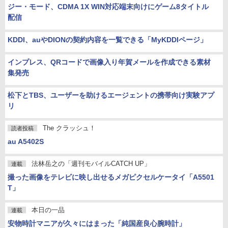
ジー・モード、CDMA 1X WIN対応端末向けにゲーム8タイトル
配信
KDDI、auやDIONの契約内容を一覧できる「MyKDDIページ」
インプレス、QRコードで画像入り年賀メールを作成できる素材
集発売
松下とTBS、ユーザーを助けるエージェントの携帯向け実験アプ
リ
The クラッシュ！
読者投稿
au A5402S
法林岳之の「週刊モバイルCATCH UP」
連載
撮った画像をテレビに映し出せるメガピクセルケータイ「A5501
T」
本日の一品
連載
安物時計マニアが久々にはまった「純国産良心腕時計」