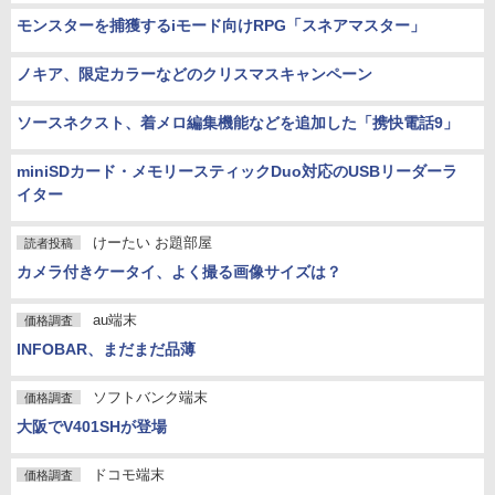
モンスターを捕獲するiモード向けRPG「スネアマスター」
ノキア、限定カラーなどのクリスマスキャンペーン
ソースネクスト、着メロ編集機能などを追加した「携快電話9」
miniSDカード・メモリースティックDuo対応のUSBリーダーラ
イター
けーたい お題部屋
読者投稿
カメラ付きケータイ、よく撮る画像サイズは？
au端末
価格調査
INFOBAR、まだまだ品薄
ソフトバンク端末
価格調査
大阪でV401SHが登場
ドコモ端末
価格調査