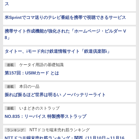
ス
米Sprintでコマ送りのテレビ番組を携帯で視聴できるサービス
携帯サイト作成機能が強化された「ホームページ・ビルダー V
8」
タイトー、iモード向け鉄道情報サイト「鉄道倶楽部i」
ケータイ用語の基礎知識
連載
第157回：USIMカード とは
本日の一品
連載
振れば振るほど世界は明るい ノーバッテリーライト
いまどきのストラップ
連載
NO.835：リーバイス 特製携帯ストラップ
NTTドコモ端末売れ筋ランキング
ランキング
NTTドコモ端末売れ筋ランキング・関西（11月10日～11月16