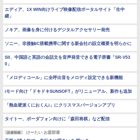
エディア、1X WIN向けライブ映像配信ポータルサイト「生中
継」
ノキア、画像を身に付けるデジタルアクセサリー発売
ソニー、非接触IC搭載携帯に関する新会社の設立概要を明らかに
SII、中国語と英語の会話文を音声発音できる電子辞書「SR-V53
0」
「メロディコール」に全呼出音をメロディ設定できる新機能
iモード向け「ドキドキSUNSOFT」がリニューアル、新作も追加
「熱血硬派くにおくんi」にクリスマスバージョンアプリ
タイトー、ボーダフォン向けに「森田将棋」など配信
けーたい お題部屋
読者投稿