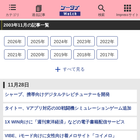
カテゴリ
過去記事
検索
Impressサイト
2003年11月の記事一覧
2026
年
2025
年
2024
年
2023
年
2022
年
2021
年
2020
年
2019
年
2018
年
2017
年
2016
年
2015
年
2014
年
2013
年
2012
年
すべて見る
2011
年
2010
年
2009
年
2008
年
2007
年
11月28日
2006
年
2005
年
2004
年
2003
年
2002
年
シャープ、携帯向けデジタルテレビチューナーを開発
2001
年
2000
年
タイトー、Vアプリ対応の3D戦闘機シミュレーションゲーム追加
1X WIN向けに「週刊東洋経済」などの電子書籍配信サービス
VIBE、iモード向けに女性向け着メロサイト「コイメロ」