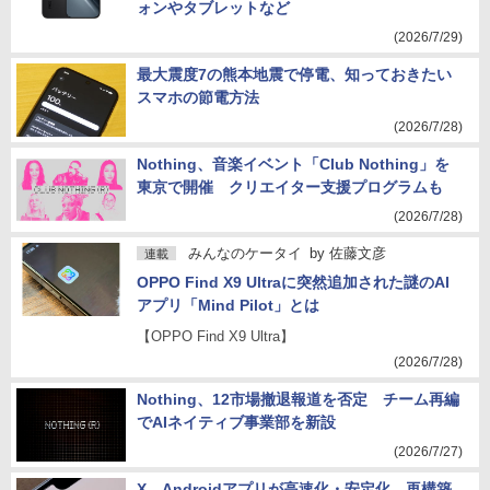
ォンやタブレットなど
(2026/7/29)
最大震度7の熊本地震で停電、知っておきたい
スマホの節電方法
(2026/7/28)
Nothing、音楽イベント「Club Nothing」を
東京で開催 クリエイター支援プログラムも
(2026/7/28)
みんなのケータイ
by
佐藤文彦
連載
OPPO Find X9 Ultraに突然追加された謎のAI
アプリ「Mind Pilot」とは
【OPPO Find X9 Ultra】
(2026/7/28)
Nothing、12市場撤退報道を否定 チーム再編
でAIネイティブ事業部を新設
(2026/7/27)
X、Androidアプリが高速化・安定化 再構築