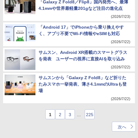
「Galaxy Z Fold8／Flip8」国内発売へ、最薄
4.1mmや世界最軽量201gなど注目の進化点
(2026/7/23)
「Android 17」でiPhoneから乗り換えやす
く、アプリ不要でWi-Fi情報やeSIMも対応
(2026/7/22)
サムスン、Android XR搭載のスマートグラス
を発表 ユーザーの視界に直接AIを取り込み
(2026/7/22)
サムスンから「Galaxy Z Fold8」など折りた
たみスマホ一挙発表、薄さ4.1mmのUltraも登
場
(2026/7/22)
1
2
3
…
225
次へ