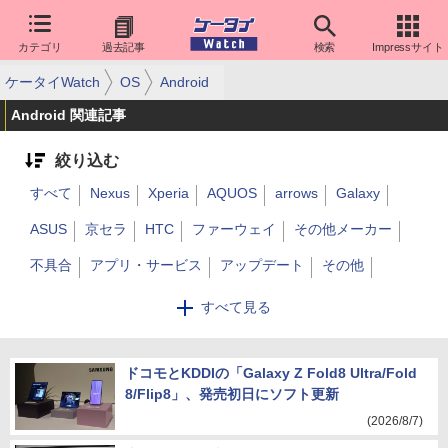
カテゴリ
過去記事
検索
Impressサイト
ケータイWatch
OS
Android
Android 関連記事
絞り込む
すべて
Nexus
Xperia
AQUOS
arrows
Galaxy
ASUS
京セラ
HTC
ファーウェイ
その他メーカー
不具合
アプリ・サービス
アップデート
その他
FREETEL
モトローラ
Android One
Pixel
OPPO
すべて見る
シャオミ
LG
ドコモとKDDIの「Galaxy Z Fold8 Ultra/Fold
8/Flip8」、発売初日にソフト更新
(2026/8/7)