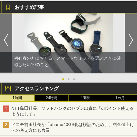
おすすめ記事
初心者の方におくる、スマートウォッチを選ぶときに確
認したい10のこと
●
●
●
アクセスランキング
1時間
24時間
1週間
1カ月
NTT島田社長、ソフトバンクのセブン出資に「dポイント使える
ようにして」
ドコモ前田社長が「ahamo40GB化は検証のため」、料金値上げ
への考え方にも言及