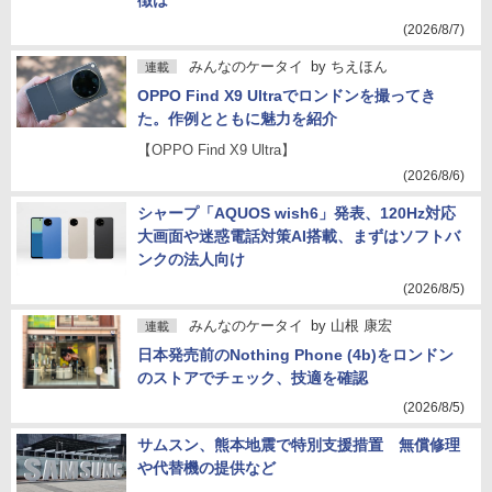
徴は
(2026/8/7)
みんなのケータイ
by
ちえほん
連載
OPPO Find X9 Ultraでロンドンを撮ってき
た。作例とともに魅力を紹介
【OPPO Find X9 Ultra】
(2026/8/6)
シャープ「AQUOS wish6」発表、120Hz対応
大画面や迷惑電話対策AI搭載、まずはソフトバ
ンクの法人向け
(2026/8/5)
みんなのケータイ
by
山根 康宏
連載
日本発売前のNothing Phone (4b)をロンドン
のストアでチェック、技適を確認
(2026/8/5)
サムスン、熊本地震で特別支援措置 無償修理
や代替機の提供など