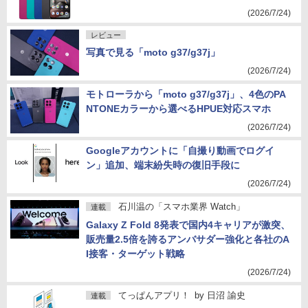
(2026/7/24)
レビュー
写真で見る「moto g37/g37j」
(2026/7/24)
モトローラから「moto g37/g37j」、4色のPA
NTONEカラーから選べるHPUE対応スマホ
(2026/7/24)
Googleアカウントに「自撮り動画でログイ
ン」追加、端末紛失時の復旧手段に
(2026/7/24)
石川温の「スマホ業界 Watch」
連載
Galaxy Z Fold 8発表で国内4キャリアが激突、
販売量2.5倍を誇るアンバサダー強化と各社のA
I接客・ターゲット戦略
(2026/7/24)
てっぱんアプリ！
by
日沼 諭史
連載