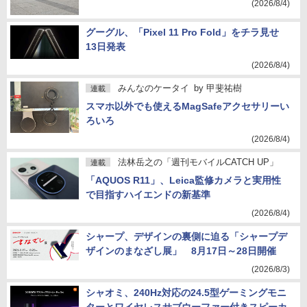
(2026/8/4)
グーグル、「Pixel 11 Pro Fold」をチラ見せ
13日発表
(2026/8/4)
みんなのケータイ
by
甲斐祐樹
連載
スマホ以外でも使えるMagSafeアクセサリーい
ろいろ
(2026/8/4)
法林岳之の「週刊モバイルCATCH UP」
連載
「AQUOS R11」、Leica監修カメラと実用性
で目指すハイエンドの新基準
(2026/8/4)
シャープ、デザインの裏側に迫る「シャープデ
ザインのまなざし展」 8月17日～28日開催
(2026/8/3)
シャオミ、240Hz対応の24.5型ゲーミングモニ