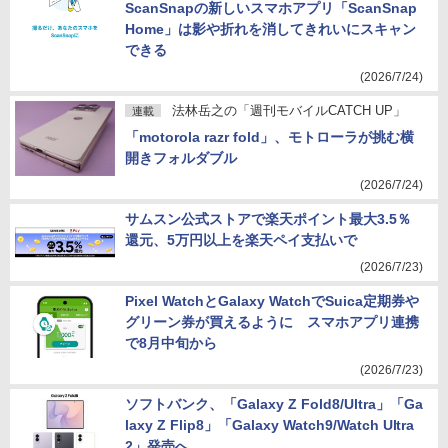
ScanSnapの新しいスマホアプリ「ScanSnap
Home」は影や折れを消してきれいにスキャン
できる
(2026/7/24)
法林岳之の「週刊モバイルCATCH UP」
連載
「motorola razr fold」、モトローラが挑む横
開きフォルダブル
(2026/7/24)
サムスン公式ストアで楽天ポイント最大3.5％
還元、5万円以上を楽天ペイ支払いで
(2026/7/23)
Pixel WatchとGalaxy WatchでSuica定期券や
グリーン券が買えるように スマホアプリ連携
で8月中旬から
(2026/7/23)
ソフトバンク、「Galaxy Z Fold8/Ultra」「Ga
laxy Z Flip8」「Galaxy Watch9/Watch Ultra
2」発売へ