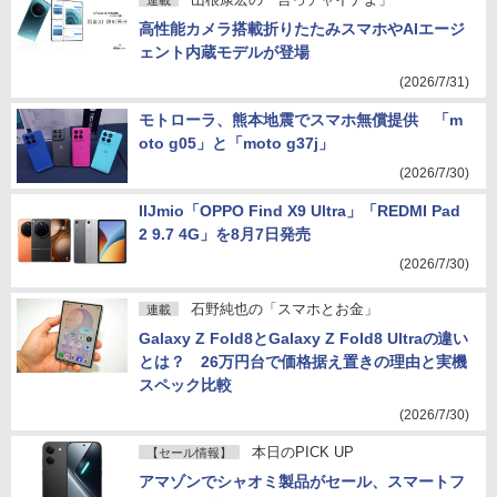
連載
高性能カメラ搭載折りたたみスマホやAIエージ
ェント内蔵モデルが登場
(2026/7/31)
モトローラ、熊本地震でスマホ無償提供 「m
oto g05」と「moto g37j」
(2026/7/30)
IIJmio「OPPO Find X9 Ultra」「REDMI Pad
2 9.7 4G」を8月7日発売
(2026/7/30)
石野純也の「スマホとお金」
連載
Galaxy Z Fold8とGalaxy Z Fold8 Ultraの違い
とは？ 26万円台で価格据え置きの理由と実機
スペック比較
(2026/7/30)
本日のPICK UP
【セール情報】
アマゾンでシャオミ製品がセール、スマートフ