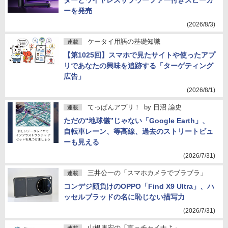
ターとワイヤレスサブウーファー付きスピーカ
ーを発売
(2026/8/3)
ケータイ用語の基礎知識
連載
【第1025回】スマホで見たサイトや使ったアプ
リであなたの興味を追跡する「ターゲティング
広告」
(2026/8/1)
てっぱんアプリ！
by
日沼 諭史
連載
ただの“地球儀”じゃない「Google Earth」、
自転車レーン、等高線、過去のストリートビュ
ーも見える
(2026/7/31)
三井公一の「スマホカメラでブラブラ」
連載
コンデジ顔負けのOPPO「Find X9 Ultra」、ハ
ッセルブラッドの名に恥じない描写力
(2026/7/31)
山根康宏の「言っチャイナよ」