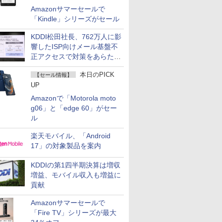
Amazonサマーセールで
「Kindle」シリーズがセール
KDDI松田社長、762万人に影
響したISP向けメール基盤不
正アクセスで対策をあらため
て説明
本日のPICK
【セール情報】
UP
Amazonで「Motorola moto
g06」と「edge 60」がセー
ル
楽天モバイル、「Android
17」の対象製品を案内
KDDIの第1四半期決算は増収
増益、モバイル収入も増益に
貢献
Amazonサマーセールで
「Fire TV」シリーズが最大