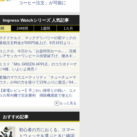
コーヒー注文」が可能に
Impress Watchシリーズ 人気記事
時間
24時間
1週間
1カ月
マクドナルド、マックデリバリーの朝マックの
最低注文料金が500円値上げ。8月18日より
1,500円から受付
ユニクロ、今日から「お盆特別セール」。涼感
シアサッカーワンピース待望値下げ、撥水ギア
ショーツは1990円に
ミスド「Mrs. GREEN APPLE」のコラボドーナ
ツ4種、いよいよ発売！
老舗のマウスユーティリティ「チューチューマ
ウス」がAIの力を借りて15年ぶりに復活／64bit
化、Windows 10/11、「Chrome」も走り回
【家電レビュー】手ごわい雑草との戦い、コメ
る。復活記念で2026年末まで500円
リの草刈機で完全勝利 掃除機感覚で使えた
もっと見る
おすすめ記事
初心者の方におくる、スマー
トウォッチを選ぶときに確認