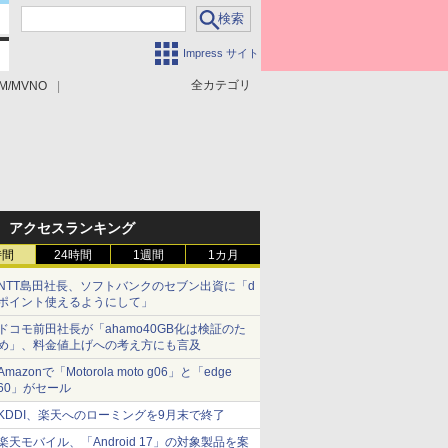
Impress サイト
全カテゴリ
M/MVNO
アクセスランキング
時間
24時間
1週間
1カ月
NTT島田社長、ソフトバンクのセブン出資に「d
ポイント使えるようにして」
ドコモ前田社長が「ahamo40GB化は検証のた
め」、料金値上げへの考え方にも言及
Amazonで「Motorola moto g06」と「edge
60」がセール
KDDI、楽天へのローミングを9月末で終了
楽天モバイル、「Android 17」の対象製品を案