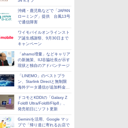
34％オフ
沖縄・鹿児島などで「JAPAN
ローミング」提供 台風13号
で通信障害
ワイモバイルオンラインスト
ア誕生感謝祭、9月30日まで
キャンペーン
「ahamo増量」などキャリア
の新施策、IIJ谷脇社長が示す
現状と独自のアドバンテージ
「LINEMO」のベストプラ
ン、Starlink Directと無制限
海外データ通信が追加料金な
しに
ドコモとKDDIの「Galaxy Z
Fold8 Ultra/Fold8/Flip8」、
発売初日にソフト更新
Geminiを活用、Google マッ
プで「帰り道に寄れるお店で