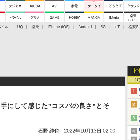
バイル
UQ
楽天
iPhone (iOS)
Android
5G
IoT
格安SI
アクセサリー
業界動向
法人向け
最新技術/その他
1
o」実機を手にして感じた”コスパの良さ”とそ
石野 純也
2022年10月13日 02:00