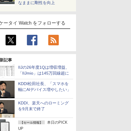
なままに剛性を向上
ケータイ Watch をフォローする
新記事
IIJの26年度1Qは増収増益、
「IIJmio」は145万回線超に
KDDI松田社長、「スマホを
軸にAIデバイス増やしたい」
KDDI、楽天へのローミング
を9月末で終了
本日のPICK
【セール情報】
UP