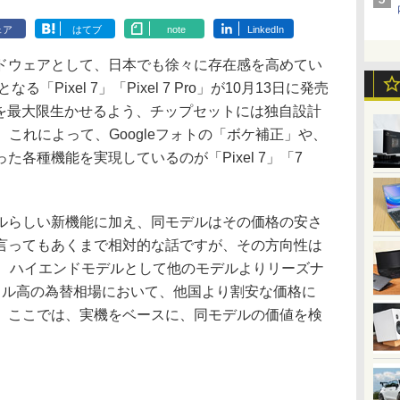
ェア
はてブ
note
LinkedIn
ウェアとして、日本でも徐々に存在感を高めてい
「Pixel 7」「Pixel 7 Pro」が10月13日に発売
Iを最大限生かせるよう、チップセットには独自設計
」を搭載。これによって、Googleフォトの「ボケ補正」や、
各種機能を実現しているのが「Pixel 7」「7
らしい新機能に加え、同モデルはその価格の安さ
言ってもあくまで相対的な話ですが、その方向性は
は、ハイエンドモデルとして他のモデルよりリーズナ
ドル高の為替相場において、他国より割安な価格に
。ここでは、実機をベースに、同モデルの価値を検