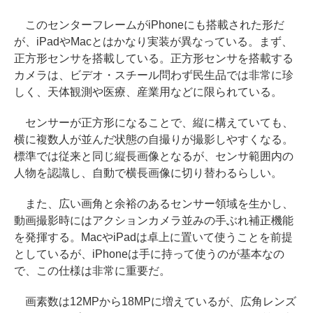
このセンターフレームがiPhoneにも搭載された形だ
が、iPadやMacとはかなり実装が異なっている。まず、
正方形センサを搭載している。正方形センサを搭載する
カメラは、ビデオ・スチール問わず民生品では非常に珍
しく、天体観測や医療、産業用などに限られている。
センサーが正方形になることで、縦に構えていても、
横に複数人が並んだ状態の自撮りが撮影しやすくなる。
標準では従来と同じ縦長画像となるが、センサ範囲内の
人物を認識し、自動で横長画像に切り替わるらしい。
また、広い画角と余裕のあるセンサー領域を生かし、
動画撮影時にはアクションカメラ並みの手ぶれ補正機能
を発揮する。MacやiPadは卓上に置いて使うことを前提
としているが、iPhoneは手に持って使うのが基本なの
で、この仕様は非常に重要だ。
画素数は12MPから18MPに増えているが、広角レンズ