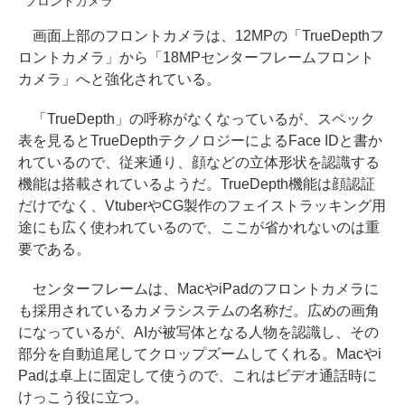
フロントカメラ
画面上部のフロントカメラは、12MPの「TrueDepthフ
ロントカメラ」から「18MPセンターフレームフロント
カメラ」へと強化されている。
「TrueDepth」の呼称がなくなっているが、スペック
表を見るとTrueDepthテクノロジーによるFace IDと書か
れているので、従来通り、顔などの立体形状を認識する
機能は搭載されているようだ。TrueDepth機能は顔認証
だけでなく、VtuberやCG製作のフェイストラッキング用
途にも広く使われているので、ここが省かれないのは重
要である。
センターフレームは、MacやiPadのフロントカメラに
も採用されているカメラシステムの名称だ。広めの画角
になっているが、AIが被写体となる人物を認識し、その
部分を自動追尾してクロップズームしてくれる。Macやi
Padは卓上に固定して使うので、これはビデオ通話時に
けっこう役に立つ。