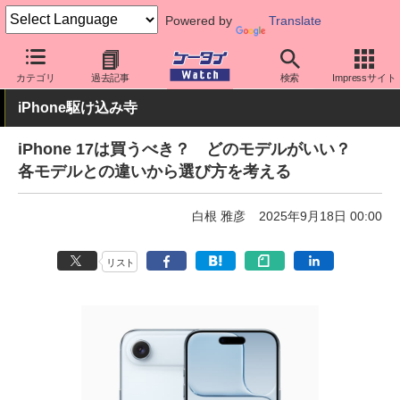
Powered by
Translate
ケータイ Watch
OS
iPhone (iOS)
iPhone本体
カテゴリ
過去記事
検索
Impressサイト
iPhone駆け込み寺
iPhone 17は買うべき？ どのモデルがいい？
各モデルとの違いから選び方を考える
白根 雅彦
2025年9月18日 00:00
リスト