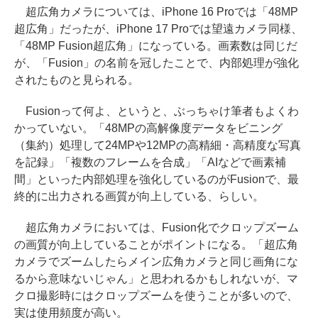
超広角カメラについては、iPhone 16 Proでは「48MP
超広角」だったが、iPhone 17 Proでは望遠カメラ同様、
「48MP Fusion超広角」になっている。画素数は同じだ
が、「Fusion」の名前を冠したことで、内部処理が強化
されたものと見られる。
Fusionって何よ、というと、ぶっちゃけ筆者もよくわ
かっていない。「48MPの高解像度データをビニング
（集約）処理して24MPや12MPの高精細・高精度な写真
を記録」「複数のフレームを合成」「AIなどで画素補
間」といった内部処理を強化しているのがFusionで、最
終的に出力される画質が向上している、らしい。
超広角カメラにおいては、Fusion化でクロップズーム
の画質が向上していることがポイントになる。「超広角
カメラでズームしたらメイン広角カメラと同じ画角にな
るから意味ないじゃん」と思われるかもしれないが、マ
クロ撮影時にはクロップズームを使うことが多いので、
実は使用頻度が高い。