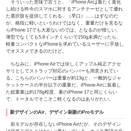
そういった意味で言うと、「iPhone Airは重たく進化
し続ける昨今のスマホに対するアンチテーゼとして優れ
た選択肢を提供してくれる」（早口）……はずなのだ
が、格段に軽いというわけではなく、重量だけを見るな
らiPhone 17でも大差ないのでは、となるのが惜しい。
薄型でなくても5.8インチくらいで150g未満だったら、
軽量コンパクトなiPhoneを求めているユーザーに手放し
でオススメできるのだけど。
ちなみに、iPhone Airでは珍しくアップル純正アクセ
サリとしてストラップ対応のバンパーも用意されてい
る。こちらのバンパーは重量が約13gと、一般的なジャ
ケットケースの半分以下の重量だ。iPhone Airに装着し
た総重量は約178g程度、素のiPhone 17と同じくらい
で、トータルでそこそこ軽くなるのはありがたい。
新デザインのAir、デザイン刷新のProモデル
前モデルが存在しないiPhone Airだが、そのデザイン