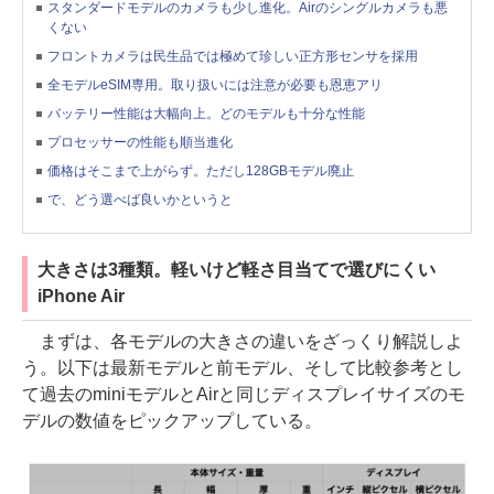
スタンダードモデルのカメラも少し進化。Airのシングルカメラも悪
くない
フロントカメラは民生品では極めて珍しい正方形センサを採用
全モデルeSIM専用。取り扱いには注意が必要も恩恵アリ
バッテリー性能は大幅向上。どのモデルも十分な性能
プロセッサーの性能も順当進化
価格はそこまで上がらず。ただし128GBモデル廃止
で、どう選べば良いかというと
大きさは3種類。軽いけど軽さ目当てで選びにくい
iPhone Air
まずは、各モデルの大きさの違いをざっくり解説しよ
う。以下は最新モデルと前モデル、そして比較参考とし
て過去のminiモデルとAirと同じディスプレイサイズのモ
デルの数値をピックアップしている。