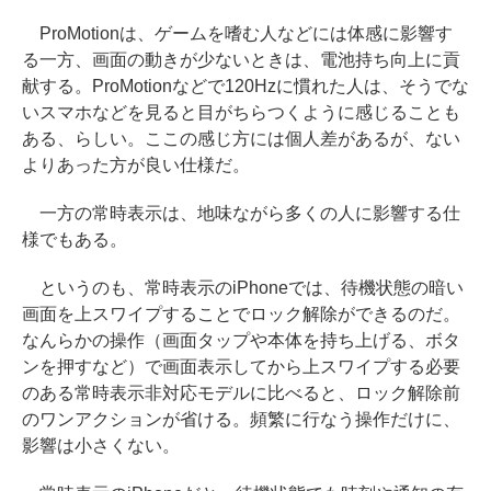
ProMotionは、ゲームを嗜む人などには体感に影響す
る一方、画面の動きが少ないときは、電池持ち向上に貢
献する。ProMotionなどで120Hzに慣れた人は、そうでな
いスマホなどを見ると目がちらつくように感じることも
ある、らしい。ここの感じ方には個人差があるが、ない
よりあった方が良い仕様だ。
一方の常時表示は、地味ながら多くの人に影響する仕
様でもある。
というのも、常時表示のiPhoneでは、待機状態の暗い
画面を上スワイプすることでロック解除ができるのだ。
なんらかの操作（画面タップや本体を持ち上げる、ボタ
ンを押すなど）で画面表示してから上スワイプする必要
のある常時表示非対応モデルに比べると、ロック解除前
のワンアクションが省ける。頻繁に行なう操作だけに、
影響は小さくない。