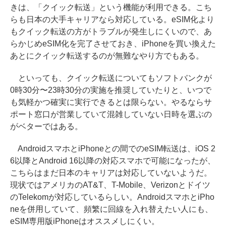
きは、「クイック転送」という機能が利用できる。こち
らも日本の大手キャリアなら対応している。eSIM化より
もクイック転送の方がトラブルが発生しにくいので、あ
らかじめeSIM化を完了させておき、iPhoneを買い換えた
あとにクイック転送するのが無難なやり方でもある。
といっても、クイック転送についてもソフトバンクが
0時30分〜23時30分の実施を推奨していたりと、いつで
も気軽かつ確実に実行できるとは限らない。やるならサ
ポート窓口が営業していて混雑していない日時を選ぶの
がベターではある。
AndroidスマホとiPhoneとの間でのeSIM転送は、iOS 2
6以降とAndroid 16以降の対応スマホで可能になったが、
こちらはまだ日本のキャリアは対応していないようだ。
現状ではアメリカのAT&T、T-Mobile、Verizonとドイツ
のTelekomが対応しているらしい。AndroidスマホとiPho
neを併用していて、頻繁に回線を入れ替えたい人にも、
eSIM専用版iPhoneはオススメしにくい。