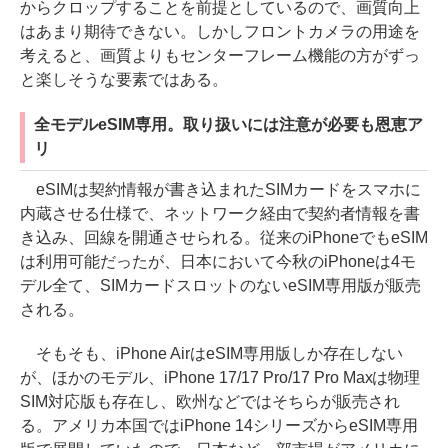
からクロップすることを前提としているので、画質向上
はあまり期待できない。しかしフロントカメラの用途を
考えると、画質よりもセンターフレーム機能の方がずっ
と楽しそうな要素ではある。
全モデルeSIM専用。取り扱いには注意が必要も恩恵ア
リ
eSIMは契約情報が書き込まれたSIMカードをスマホに
内蔵させる仕様で、ネットワーク経由で契約者情報を書
き込み、回線を開通させられる。従来のiPhoneでもeSIM
は利用可能だったが、日本において今秋のiPhoneは4モ
デル全て、SIMカードスロットのないeSIM専用版が販売
される。
そもそも、iPhone AirはeSIM専用版しか存在しない
が、ほかのモデル、iPhone 17/17 Pro/17 Pro Maxは物理
SIM対応版も存在し、欧州などではそちらが販売され
る。アメリカ本国ではiPhone 14シリーズからeSIM専用