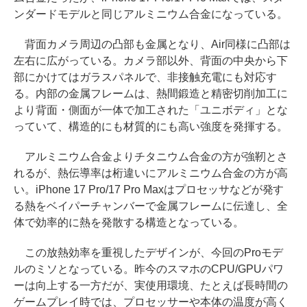
ンダードモデルと同じアルミニウム合金になっている。
背面カメラ周辺の凸部も金属となり、Air同様に凸部は
左右に広がっている。カメラ部以外、背面の中央から下
部にかけてはガラスパネルで、非接触充電にも対応す
る。内部の金属フレームは、熱間鍛造と精密切削加工に
より背面・側面が一体で加工された「ユニボディ」とな
っていて、構造的にも材質的にも高い強度を発揮する。
アルミニウム合金よりチタニウム合金の方が強靭とさ
れるが、熱伝導率は桁違いにアルミニウム合金の方が高
い。iPhone 17 Pro/17 Pro Maxはプロセッサなどが発す
る熱をベイパーチャンバーで金属フレームに伝達し、全
体で効率的に熱を発散する構造となっている。
この放熱効率を重視したデザインが、今回のProモデ
ルのミソとなっている。昨今のスマホのCPU/GPUパワ
ーは向上する一方だが、実使用環境、たとえば長時間の
ゲームプレイ時では、プロセッサーや本体の温度が高く