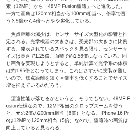
素（12MP）から「48MP Fusion望遠」へと進化した。
一方で画角は120mm相当から100mm相当へ、倍率で言
うと5倍から4倍へとやや劣化している。
焦点距離の減少は、センサーサイズ大型化の影響と推
定される。光学機器の大きさは、受光部の大きさに比例
する。発表されているスペックを見る限り、センサーサ
イズは長さで1.25倍、面積で約1.56倍になっている。同
じ画角を実現しようとすると、単純計算で光学系の体積
は約1.95倍となってしまう。これはさすがに実装が難し
いので、焦点距離を短く＝倍率を低くすることでサイズ
増を抑えているのだろう。
望遠性能が落ちるかというと、そうでもない。48MP F
usion仕様なので、12MP相当のクロップズームを使う
と、元の2倍の200mm相当（8倍）となる。iPhone 16 Pr
oは12MPで120mm相当（5倍）なので、望遠時の画質は
向上していると見られる。