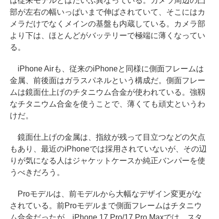
は従来モデルとはだいぶ異なっている。カメラ周辺の凸
部が左右の幅いっぱいまで伸ばされていて、そこにはカ
メラだけでなくメインの基盤も内蔵している。カメラ部
より下は、ほとんどがバッテリーで極端に薄くなってい
る。
iPhone Airも、従来のiPhoneと同様に側面フレームは
金属、前後面はガラスパネルという構成だ。側面フレー
ムは鏡面仕上げのチタニウム合金が使われている。強靱
なチタニウム合金を使うことで、薄くても頑丈というわ
けだ。
鏡面仕上げの金属は、指紋が残って目立つなどの欠点
もあり、最近のiPhoneでは採用されていないが、その辺
りが気になる人はジャケットケースか純正バンパーを使
うべきだろう。
Proモデルは、前モデルから大幅なデザイン変更がな
されている。前Proモデルまで側面フレームはチタニウ
ム合金だったが、iPhone 17 Pro/17 Pro Maxでは、スタ