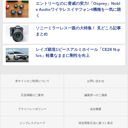
エントリーなのに脅威の実力!「Osprey」Nobl
e Audioワイヤレスイヤフォン4機種を一気に聴
く
ソニーミラーレス一眼の大特集！ 見どころ記事
まとめ
レイズ鍛造1ピースアルミホイール「CE28 N-p
lus」軽量なままに剛性を向上
本サイトのご利用について
お問い合わせ
広告掲載のご案内
編集部へのご連絡
プライバシーポリシー
会社概要
インプレスグループ
特定商取引法に基づく表示