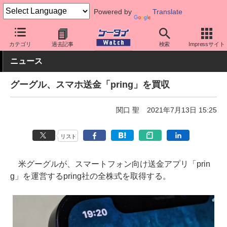
Powered by
Translate
ケータイ Watch
業界動向
Google
カテゴリ
過去記事
検索
Impressサイト
ニュース
グーグル、スマホ送金「pring」を買収
関口 聖
2021年7月13日 15:25
リスト
米グーグルが、スマートフォン向け送金アプリ「prin
g」を運営するpring社の全株式を取得する。