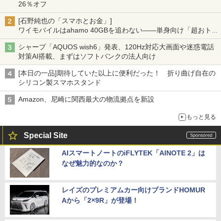
26％オフ
[石野純也の「スマホとお金」]
ワイモバイルはahamo 40GBを追わない――単身向け「超おトク
割」の安さと1年限定の注意点
シャープ「AQUOS wish6」発表、120Hz対応大画面や迷惑電話
対策AI搭載、まずはソフトバンクの法人向け
[本日の一品]期待していた以上に便利だった！ 折り曲げ自在の
シリコン製スマホスタンド
Amazon、尼崎に関西最大の物流拠点を新設
もっと見る
Special Site
AIスマートノートのiFLYTEK「AINOTE 2」は
なぜ魅力的なのか？
レイズのプレミアムカー向けブランドHOMUR
Aから「2×9R」が登場！