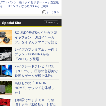
ソフトバンク「新トクするサポート＋」査定改
定、「Dランク」なら最大4.4万円負担
もっと見る
Special Site
SOUNDPEATSのイヤカフ型
イヤフォン「UU2イヤーカ
フ」をイヤカフマニアが語る
レイズのプレミアムカー向け
ブランドHOMURAから
「2×9R」が登場！
ハイグレードテレビ「TCL
Q7D Pro」。圧巻の色彩美で
映画＆ゲームが極上体験に
鳥肌ものの「DENON
HOME」サウンドを体感し
た！
お値段そのままでメモリ倍
増！メモリ32GBの「お得な