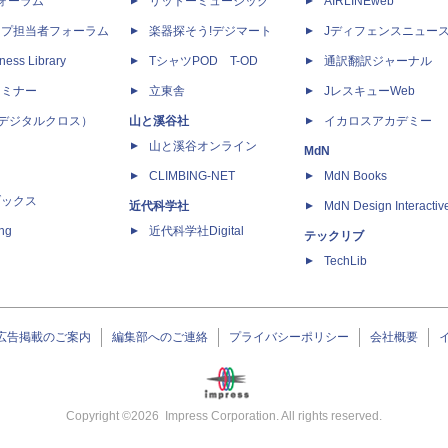
dフォーラム
リットーミュージック
AIRLINEweb
ップ担当者フォーラム
楽器探そう!デジマート
Jディフェンスニュー
ness Library
TシャツPOD T-OD
通訳翻訳ジャーナル
セミナー
立東舎
JレスキューWeb
 X（デジタルクロス）
山と溪谷社
イカロスアカデミー
山と溪谷オンライン
MdN
CLIMBING-NET
MdN Books
ブックス
近代科学社
MdN Design Interactiv
ing
近代科学社Digital
テックリブ
TechLib
広告掲載のご案内
編集部へのご連絡
プライバシーポリシー
会社概要
Copyright ©
2026
Impress Corporation. All rights reserved.