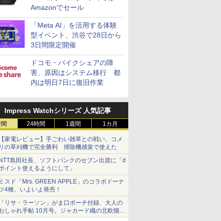
Amazonでセール
「Meta AI」を活用する体験
型イベント、渋谷で28日から
3日間限定開催
ドコモ・バイクシェアの障
害、原因はシステム移行 都
内は明日7日に復旧作業
Impress Watchシリーズ 人気記事
時間
24時間
1週間
1カ月
【家電レビュー】手ごわい雑草との戦い、コメ
リの草刈機で完全勝利 掃除機感覚で使えた
NTT島田社長、ソフトバンクのセブン出資に「d
ポイント使えるようにして」
ミスド「Mrs. GREEN APPLE」のコラボドーナ
ツ4種、いよいよ発売！
「リサ・ラーソン」がま口ポーチ付録、大人の
おしゃれ手帖 10月号。ジャカード織の北欧猫デ
ザイン