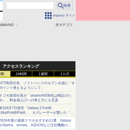
Impress サイト
全カテゴリ
M/MVNO
アクセスランキング
時間
24時間
1週間
1カ月
NTT島田社長、ソフトバンクのセブン出資に「d
ポイント使えるようにして」
ドコモ前田社長が「ahamo40GB化は検証のた
め」、料金値上げへの考え方にも言及
本日8月7日発売「Galaxy Z Fold8
Ultra/Fold8/Flip8」、カズレーザーが驚いた「そ
ば屋のメニュー並みの薄さ」
2026年夏の最新スマホおすすめ11選 Galaxy
やXperia、arrows、AQUOSなど注目機種の特
徴は