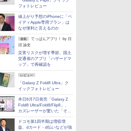
「Galaxy Z Flip8」クイック
フォトレビュー
値上がり予想のiPhoneに「ペ
イディApple専用プラン」は
なぜ便利と言えるのか
てっぱんアプリ！
by
日
連載
沼 諭史
災害リスクが増す季節、国土
交通省のアプリ「ハザードマ
ップ」で再確認を
レビュー
「Galaxy Z Fold8 Ultra」ク
イックフォトレビュー
本日8月7日発売「Galaxy Z
Fold8 Ultra/Fold8/Flip8」、
カズレーザーが驚いた「そば
屋のメニュー並みの薄さ」
ドコモ第1四半期は増収増
益、dカード・d払いなどが強