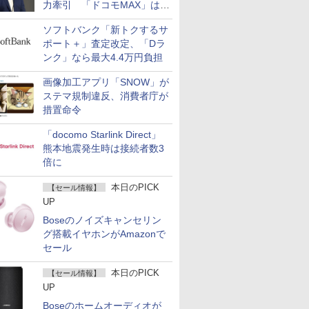
力牽引 「ドコモMAX」は
400万契約突破
ソフトバンク「新トクするサ
ポート＋」査定改定、「Dラ
ンク」なら最大4.4万円負担
画像加工アプリ「SNOW」が
ステマ規制違反、消費者庁が
措置命令
「docomo Starlink Direct」
熊本地震発生時は接続者数3
倍に
本日のPICK
【セール情報】
UP
Boseのノイズキャンセリン
グ搭載イヤホンがAmazonで
セール
本日のPICK
【セール情報】
UP
Boseのホームオーディオが