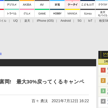
バイル
UQ
楽天
iPhone (iOS)
Android
5G
IoT
格安SI
アクセサリー
業界動向
法人向け
最新技術/その他
融
1
う富岡! 最大30%戻ってくるキャンペ
百々 勇汰
2021年7月12日 16:22