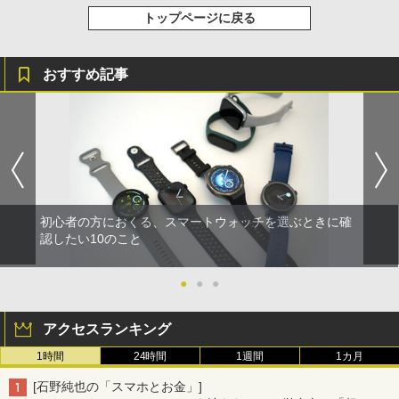
トップページに戻る
おすすめ記事
初心者の方におくる、スマートウォッチを選ぶときに確
認したい10のこと
●
●
●
アクセスランキング
1時間
24時間
1週間
1カ月
[石野純也の「スマホとお金」]