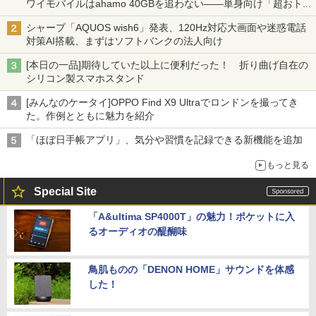
ワイモバイルはahamo 40GBを追わない――単身向け「超おトク
割」の安さと1年限定の注意点
シャープ「AQUOS wish6」発表、120Hz対応大画面や迷惑電話
対策AI搭載、まずはソフトバンクの法人向け
[本日の一品]期待していた以上に便利だった！ 折り曲げ自在の
シリコン製スマホスタンド
[みんなのケータイ]OPPO Find X9 Ultraでロンドンを撮ってき
た。作例とともに魅力を紹介
「ほぼ日手帳アプリ」、気分や習慣を記録できる新機能を追加
もっと見る
Special Site
「A&ultima SP4000T」の魅力！ポケットに入
るオーディオの醍醐味
鳥肌ものの「DENON HOME」サウンドを体感
した！