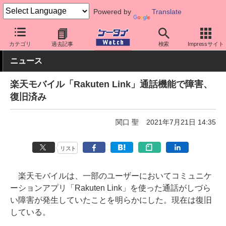
Powered by
Translate
ケータイ Watch
キャリア
楽天
通信障害
カテゴリ
過去記事
検索
Impressサイト
ニュース
楽天モバイル「Rakuten Link」通話機能で障害、
復旧済み
関口 聖
2021年7月21日 14:35
リスト
楽天モバイルは、一部のユーザーにおいてコミュニケ
ーションアプリ「Rakuten Link」を使った通話がしづら
い障害が発生していたことを明らかにした。現在は復旧
している。