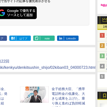
 検索で当サイトの記事を優先表示させる
1
ェア
はてブ
note
LinkedIn
22回
iki/kenkyu/denkitsushin_shijo/02kiban03_04000723.html
料金、
金子総務大臣、「携帯
減」発
電話料金の低廉化、大
臣は
きな成果を上げた。乗
り組
り換え進めば負担軽減