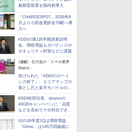
最新型装置を国内初導入
「CHARGESPOT」2026年8
月より小田急電鉄全70駅へ導
入へ
KDDIの第1四半期決算説明
会、増収増益もガバナンスや
セキュリティ対策などに課題
石川温の「スマホ業界
連載
Watch」
告げられた「KDDIのローミ
ング終了」、エリアマップの
落とし穴と楽天モバイルの課
題
KDDI松田社長、ahamoの
40GBキャンペーンに「品質
などを含めて十分対抗でき
る」
IIJの26年度1Qは増収増益、
「IIJmio」は145万回線超に