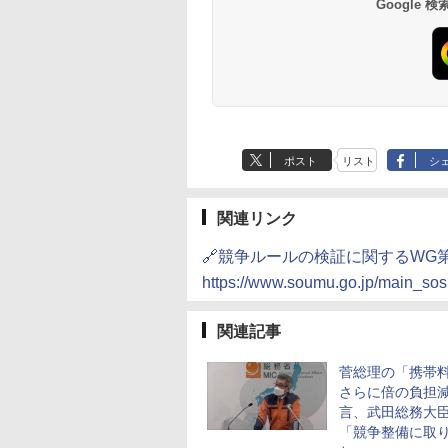
Google
ポスト
リスト
シ
関連リンク
🔗競争ルールの検証に関するWG第
https://www.soumu.go.jp/main_sos
関連記事
菅総理の「携帯
さらに倍の負担
言、武田総務大
「競争整備に取