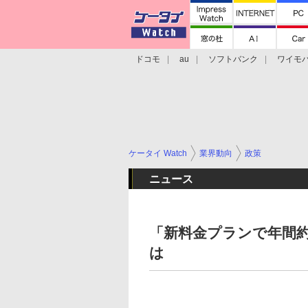
ドコモ
au
ソフトバンク
ワイモ
格安スマホ/SIMフリースマホ
周辺機器/
ケータイ Watch
業界動向
政策
ニュース
「新料金プランで年間約
は