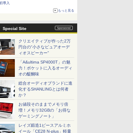
初導入
もっと見る
Special Site
クリエイティブが作った2万
円台の“小さなピュアオーデ
ィオスピーカー”
「A&ultima SP4000T」の魅
力！ポケットに入るオーディ
オの醍醐味
総合オーディオブランドに進
化するSHANLINGとは何者
か？
お値段そのままでメモリ倍
増！メモリ32GBの「お得な
ゲーミングノート」
レイズ鍛造1ピースアルミホ
イール「CE28 N-plus」軽量