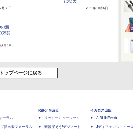
は拡大」
年7月30日
2021年10月6日
Oの新
0万契
2年5月2日
トップページに戻る
Rittor Music
イカロス出版
dフォーラム
リットーミュージック
AIRLINEweb
ップ担当者フォーラム
楽器探そう!デジマート
Jディフェンスニュー