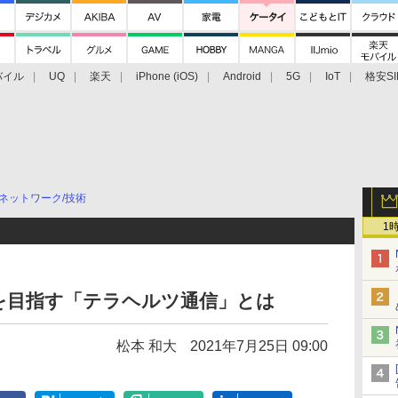
バイル
UQ
楽天
iPhone (iOS)
Android
5G
IoT
格安SI
アクセサリー
業界動向
法人向け
最新技術/その他
ネットワーク/技術
1
を目指す「テラヘルツ通信」とは
松本 和大
2021年7月25日 09:00