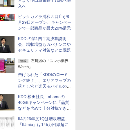
月より小田急電鉄全70駅へ導
入へ
ビックカメラ浦和西口店が8
月29日オープン、キャンペー
ンで一部商品が最大20%還元
KDDIの第1四半期決算説明
会、増収増益もガバナンスや
セキュリティ対策などに課題
石川温の「スマホ業界
連載
Watch」
告げられた「KDDIのローミ
ング終了」、エリアマップの
落とし穴と楽天モバイルの課
題
KDDI松田社長、ahamoの
40GBキャンペーンに「品質
などを含めて十分対抗でき
る」
IIJの26年度1Qは増収増益、
「IIJmio」は145万回線超に