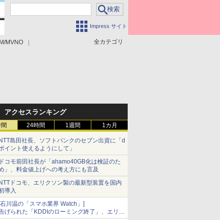
Impress サイト
全カテゴリ
M/MVNO
アクセスランキング
時間
24時間
1週間
1カ月
NTT島田社長、ソフトバンクのセブン出資に「d
ポイント使えるようにして」
ドコモ前田社長が「ahamo40GB化は検証のた
め」、料金値上げへの考え方にも言及
NTTドコモ、エリクソン製の最新型装置を国内
初導入
[石川温の「スマホ業界 Watch」]
告げられた「KDDIのローミング終了」、エリア
マップの落とし穴と楽天モバイルの課題