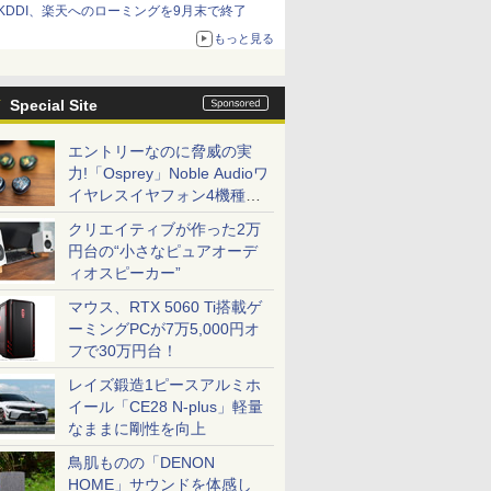
KDDI、楽天へのローミングを9月末で終了
もっと見る
Special Site
エントリーなのに脅威の実
力!「Osprey」Noble Audioワ
イヤレスイヤフォン4機種を
一気に聴く
クリエイティブが作った2万
円台の“小さなピュアオーデ
ィオスピーカー”
マウス、RTX 5060 Ti搭載ゲ
ーミングPCが7万5,000円オ
フで30万円台！
レイズ鍛造1ピースアルミホ
イール「CE28 N-plus」軽量
なままに剛性を向上
鳥肌ものの「DENON
HOME」サウンドを体感し