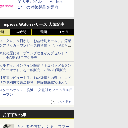
楽天モバイル、「Android
17」の対象製品を案内
Impress Watchシリーズ 人気記事
時間
24時間
1週間
1カ月
ユニクロ、今日から「お盆特別セール」。涼感
シアサッカーワンピース待望値下げ、撥水ギア
ショーツは1990円に
東映の歴代オープニング映像がカプセルトイ
に。全5種で8月下旬発売
カルディ、オンライン限定「ネコバッグ＆タン
ブラーセット」を一般販売。7月の抽選販売の
当選無効分
【家電レビュー】手ごわい雑草との戦い、コメ
リの草刈機で完全勝利 掃除機感覚で使えた
スターバックス、横浜に“文化財カフェ”8月10日
オープン
もっと見る
おすすめ記事
初心者の方におくる、スマー