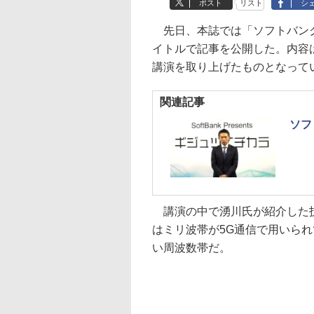
ポスト
リスト
シ
先日、本誌では「ソフトバンクの
イトルで記事を公開した。内容
講演を取り上げたものとなって
関連記事
ソフ
講演の中で湧川氏が紹介した技
はミリ波帯が5G通信で用いら
い周波数帯だ。