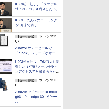
KDDI松田社長、「スマホを
軸にAIデバイス増やしたい」
KDDI、楽天へのローミング
を9月末で終了
本日のPICK
【セール情報】
UP
Amazonサマーセールで
「Kindle」シリーズがセール
KDDI松田社長、762万人に影
響したISP向けメール基盤不
正アクセスで対策をあらため
て説明
本日のPICK
【セール情報】
UP
Amazonで「Motorola moto
g06」と「edge 60」がセー
ル