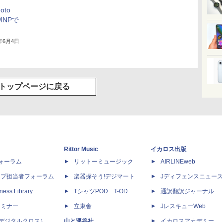
oto
MNPで
1年6月4日
トップページに戻る
Rittor Music
イカロス出版
dフォーラム
リットーミュージック
AIRLINEweb
ップ担当者フォーラム
楽器探そう!デジマート
Jディフェンスニュー
ness Library
TシャツPOD T-OD
通訳翻訳ジャーナル
セミナー
立東舎
JレスキューWeb
 X（デジタルクロス）
山と溪谷社
イカロスアカデミー