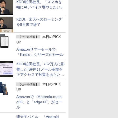
KDDI松田社長、「スマホを
軸にAIデバイス増やしたい」
KDDI、楽天へのローミング
を9月末で終了
本日のPICK
【セール情報】
UP
Amazonサマーセールで
「Kindle」シリーズがセール
KDDI松田社長、762万人に影
響したISP向けメール基盤不
正アクセスで対策をあらため
て説明
本日のPICK
【セール情報】
UP
Amazonで「Motorola moto
g06」と「edge 60」がセー
ル
楽天モバイル、「Android