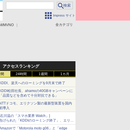
Impress サイト
全カテゴリ
M/MVNO
アクセスランキング
時間
24時間
1週間
1カ月
KDDI、楽天へのローミングを9月末で終了
KDDI松田社長、ahamoの40GBキャンペーンに
「品質などを含めて十分対抗できる」
NTTドコモ、エリクソン製の最新型装置を国内
初導入
[石川温の「スマホ業界 Watch」]
告げられた「KDDIのローミング終了」、エリア
マップの落とし穴と楽天モバイルの課題
Amazonで「Motorola moto g06」と「edge