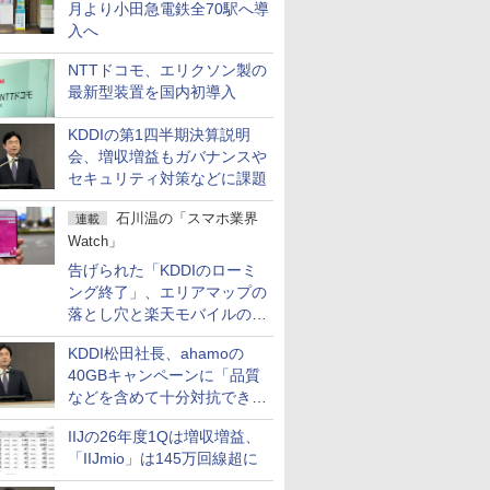
月より小田急電鉄全70駅へ導
入へ
NTTドコモ、エリクソン製の
最新型装置を国内初導入
KDDIの第1四半期決算説明
会、増収増益もガバナンスや
セキュリティ対策などに課題
石川温の「スマホ業界
連載
Watch」
告げられた「KDDIのローミ
ング終了」、エリアマップの
落とし穴と楽天モバイルの課
題
KDDI松田社長、ahamoの
40GBキャンペーンに「品質
などを含めて十分対抗でき
る」
IIJの26年度1Qは増収増益、
「IIJmio」は145万回線超に