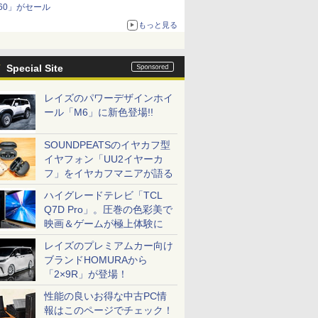
60」がセール
もっと見る
Special Site
レイズのパワーデザインホイ
ール「M6」に新色登場!!
SOUNDPEATSのイヤカフ型
イヤフォン「UU2イヤーカ
フ」をイヤカフマニアが語る
ハイグレードテレビ「TCL
Q7D Pro」。圧巻の色彩美で
映画＆ゲームが極上体験に
レイズのプレミアムカー向け
ブランドHOMURAから
「2×9R」が登場！
性能の良いお得な中古PC情
報はこのページでチェック！