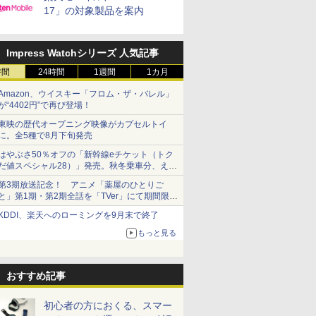
17」の対象製品を案内
Impress Watchシリーズ 人気記事
時間
24時間
1週間
1カ月
Amazon、ウイスキー「フロム・ザ・バレル」
が“4402円”で再び登場！
東映の歴代オープニング映像がカプセルトイ
に。全5種で8月下旬発売
はやぶさ50％オフの「新幹線eチケット（トク
だ値スペシャル28）」発売。秋冬乗車分、えき
ねっと限定
第3期放送記念！ アニメ「薬屋のひとりご
と」第1期・第2期全話を「TVer」にて期間限定
で順次無料配信開始
KDDI、楽天へのローミングを9月末で終了
もっと見る
おすすめ記事
初心者の方におくる、スマー