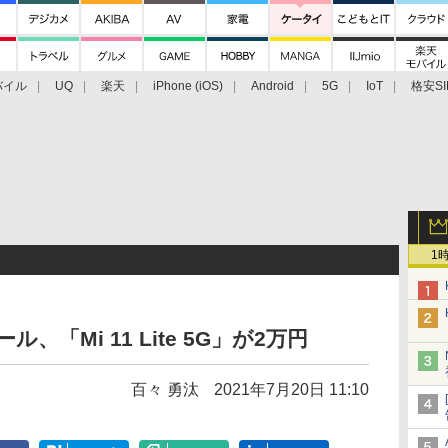
バイル
UQ
楽天
iPhone (iOS)
Android
5G
IoT
格安SI
アクセサリー
業界動向
法人向け
最新技術/その他
1
セール、「Mi 11 Lite 5G」が2万円
百々 勇汰
2021年7月20日 11:10