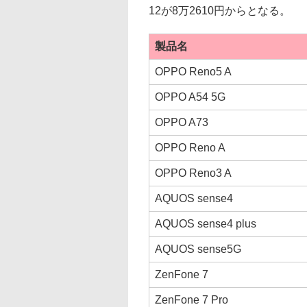
12が8万2610円からとなる。
製品名
OPPO Reno5 A
OPPO A54 5G
OPPO A73
OPPO Reno A
OPPO Reno3 A
AQUOS sense4
AQUOS sense4 plus
AQUOS sense5G
ZenFone 7
ZenFone 7 Pro