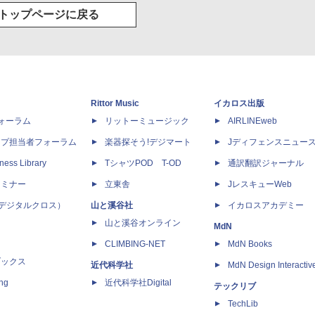
トップページに戻る
Rittor Music
イカロス出版
dフォーラム
リットーミュージック
AIRLINEweb
ップ担当者フォーラム
楽器探そう!デジマート
Jディフェンスニュー
ness Library
TシャツPOD T-OD
通訳翻訳ジャーナル
セミナー
立東舎
JレスキューWeb
 X（デジタルクロス）
山と溪谷社
イカロスアカデミー
山と溪谷オンライン
MdN
CLIMBING-NET
MdN Books
ブックス
近代科学社
MdN Design Interactiv
ing
近代科学社Digital
テックリブ
TechLib