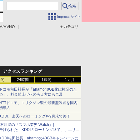
Impress サイト
全カテゴリ
M/MVNO
アクセスランキング
時間
24時間
1週間
1カ月
ドコモ前田社長が「ahamo40GB化は検証のた
め」、料金値上げへの考え方にも言及
NTTドコモ、エリクソン製の最新型装置を国内
初導入
KDDI、楽天へのローミングを9月末で終了
[石川温の「スマホ業界 Watch」]
告げられた「KDDIのローミング終了」、エリア
マップの落とし穴と楽天モバイルの課題
KDDI松田社長、ahamoの40GBキャンペーンに