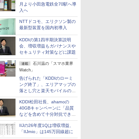
月より小田急電鉄全70駅へ導
入へ
NTTドコモ、エリクソン製の
最新型装置を国内初導入
KDDIの第1四半期決算説明
会、増収増益もガバナンスや
セキュリティ対策などに課題
石川温の「スマホ業界
連載
Watch」
告げられた「KDDIのローミ
ング終了」、エリアマップの
落とし穴と楽天モバイルの課
題
KDDI松田社長、ahamoの
40GBキャンペーンに「品質
などを含めて十分対抗でき
る」
IIJの26年度1Qは増収増益、
「IIJmio」は145万回線超に