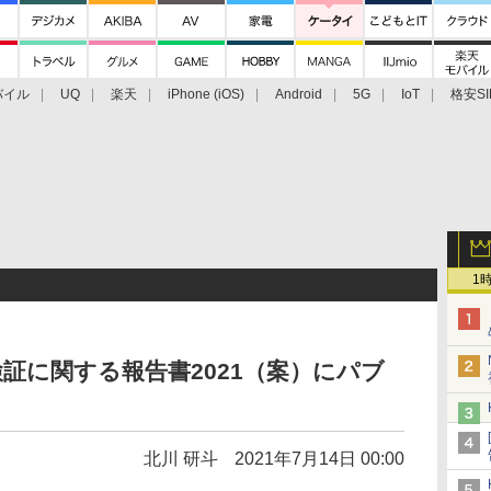
バイル
UQ
楽天
iPhone (iOS)
Android
5G
IoT
格安SI
アクセサリー
業界動向
法人向け
最新技術/その他
1
証に関する報告書2021（案）にパブ
北川 研斗
2021年7月14日 00:00