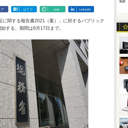
ェア
はてブ
note
LinkedIn
に関する報告書2021（案）」に対するパブリック
開始する。期間は8月17日まで。