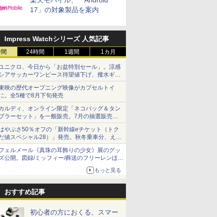
楽天モバイル、「Android
17」の対象製品を案内
Impress Watchシリーズ 人気記事
時間
24時間
1週間
1カ月
ユニクロ、今日から「お盆特別セール」。涼感
シアサッカーワンピース待望値下げ、撥水ギア
ショーツは1990円に
東映の歴代オープニング映像がカプセルトイ
に。全5種で8月下旬発売
カルディ、オンライン限定「ネコバッグ＆タン
ブラーセット」を一般販売。7月の抽選販売の
当選無効分
はやぶさ50％オフの「新幹線eチケット（トク
だ値スペシャル28）」発売。秋冬乗車分、えき
ねっと限定
フェルメール《真珠の耳飾りの少女》展のグッ
ズ公開。図録/ミッフィー/葬送のフリーレンほ
か、注目ブランドコラボが実現
もっと見る
おすすめ記事
初心者の方におくる、スマー