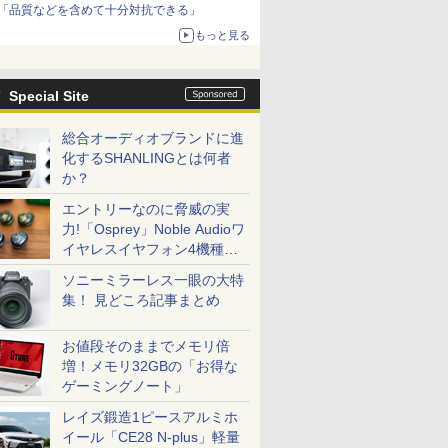
「品質などを含めて十分対抗できる」
もっと見る
Special Site
総合オーディオブランドに進
化するSHANLINGとは何者
か？
エントリーなのに脅威の実
力!「Osprey」Noble Audioワ
イヤレスイヤフォン4機種を
一気に聴く
ソニーミラーレス一眼の大特
集！ 見どころ記事まとめ
お値段そのままでメモリ倍
増！メモリ32GBの「お得な
ゲーミングノート」
レイズ鍛造1ピースアルミホ
イール「CE28 N-plus」軽量