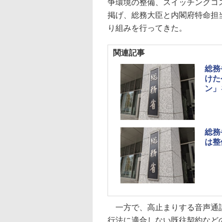
争環境の整備、スイッチングコ
掲げ、総務大臣と内閣府特命担
り組みを行ってきた。
関連記事
総務
けた
ン」
総務
は整
一方で、高止まりする音声通話
行法に適合しない既往契約など