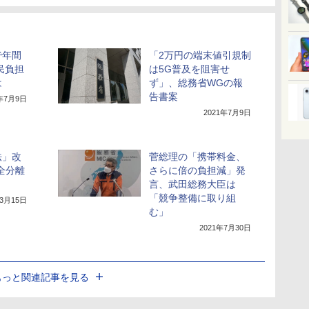
で年間
「2万円の端末値引規制
民負担
は5G普及を阻害せ
は
ず」、総務省WGの報
告書案
1年7月9日
2021年7月9日
法」改
菅総理の「携帯料金、
全分離
さらに倍の負担減」発
言、武田総務大臣は
「競争整備に取り組
年3月15日
む」
2021年7月30日
もっと関連記事を見る