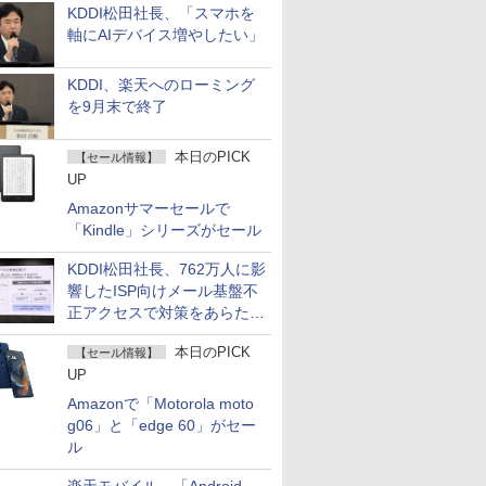
KDDI松田社長、「スマホを
軸にAIデバイス増やしたい」
KDDI、楽天へのローミング
を9月末で終了
本日のPICK
【セール情報】
UP
Amazonサマーセールで
「Kindle」シリーズがセール
KDDI松田社長、762万人に影
響したISP向けメール基盤不
正アクセスで対策をあらため
て説明
本日のPICK
【セール情報】
UP
Amazonで「Motorola moto
g06」と「edge 60」がセー
ル