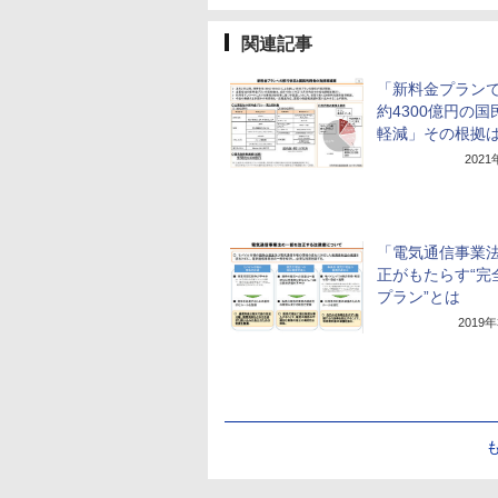
関連記事
「新料金プラン
約4300億円の国
軽減」その根拠
202
「電気通信事業
正がもたらす“完
プラン”とは
2019