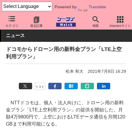
Powered by
Translate
ケータイ Watch
キャリア
ドコモ
料金プラン・割引
カテゴリ
過去記事
検索
Impressサイト
ニュース
ドコモからドローン用の新料金プラン「LTE上空
利用プラン」
松本 和大
2021年7月8日 16:29
リスト
NTTドコモは、個人・法人向けに、ドローン用の新料
金プラン「LTE上空利用プラン」の提供を開始した。月
額4万9800円で、上空におけるLTEデータ通信を月間120
GBまで利用可能になる。