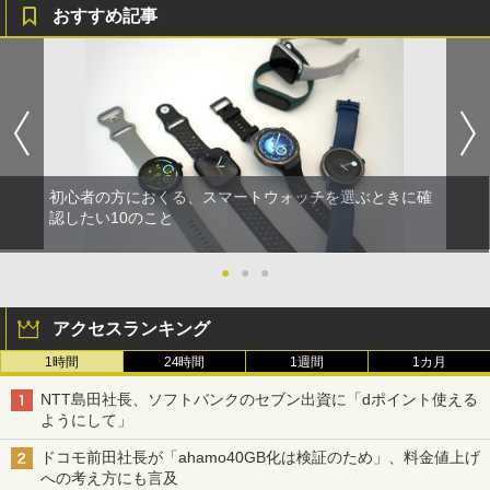
おすすめ記事
初心者の方におくる、スマートウォッチを選ぶときに確
認したい10のこと
●
●
●
アクセスランキング
1時間
24時間
1週間
1カ月
NTT島田社長、ソフトバンクのセブン出資に「dポイント使える
ようにして」
ドコモ前田社長が「ahamo40GB化は検証のため」、料金値上げ
への考え方にも言及