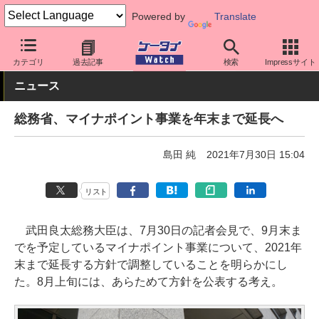
Powered by
Translate
ケータイ Watch
アプリ・サービス
決済/金融
カテゴリ
過去記事
検索
Impressサイト
ニュース
総務省、マイナポイント事業を年末まで延長へ
島田 純
2021年7月30日 15:04
リスト
武田良太総務大臣は、7月30日の記者会見で、9月末ま
でを予定しているマイナポイント事業について、2021年
末まで延長する方針で調整していることを明らかにし
た。8月上旬には、あらためて方針を公表する考え。