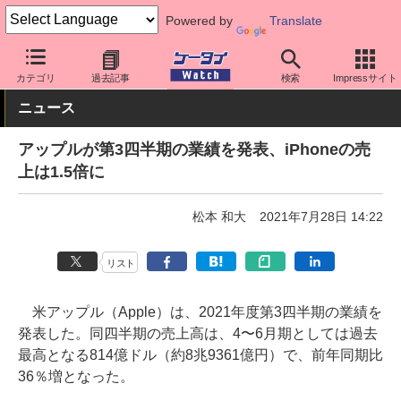
Powered by
Translate
ケータイ Watch
業界動向
Apple
カテゴリ
過去記事
検索
Impressサイト
ニュース
アップルが第3四半期の業績を発表、iPhoneの売
上は1.5倍に
松本 和大
2021年7月28日 14:22
リスト
米アップル（Apple）は、2021年度第3四半期の業績を
発表した。同四半期の売上高は、4〜6月期としては過去
最高となる814億ドル（約8兆9361億円）で、前年同期比
36％増となった。