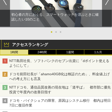
初心者の方におくる、スマートウォッチを選ぶときに確
認したい10のこと
●
●
●
アクセスランキング
1時間
24時間
1週間
1カ月
NTT島田社長、ソフトバンクのセブン出資に「dポイント使える
ようにして」
ドコモ前田社長が「ahamo40GB化は検証のため」、料金値上げ
への考え方にも言及
NTTドコモ、通信品質改善の現在地は「道半ば」 都市部に優先
投資で年度内の改善目指す
ドコモ・バイクシェアの障害、原因はシステム移行 都内は明日
7日に復旧作業