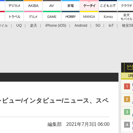
バイル
UQ
楽天
iPhone (iOS)
Android
5G
IoT
格安SI
アクセサリー
業界動向
法人向け
最新技術/その他
1
誌レビュー/インタビュー/ニュース、スペ
編集部
2021年7月3日 06:00