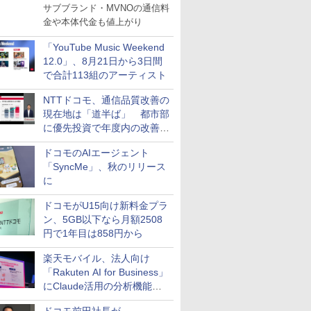
サブブランド・MVNOの通信料
金や本体代金も値上がり
「YouTube Music Weekend
12.0」、8月21日から3日間
で合計113組のアーティスト
NTTドコモ、通信品質改善の
現在地は「道半ば」 都市部
に優先投資で年度内の改善目
指す
ドコモのAIエージェント
「SyncMe」、秋のリリース
に
ドコモがU15向け新料金プラ
ン、5GB以下なら月額2508
円で1年目は858円から
楽天モバイル、法人向け
「Rakuten AI for Business」
にClaude活用の分析機能な
どを追加