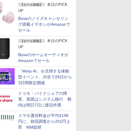
本日のPICK
【セール情報】
UP
Boseのノイズキャンセリン
グ搭載イヤホンがAmazonで
セール
本日のPICK
【セール情報】
UP
Boseのホームオーディオが
Amazonでセール
「Meta AI」を活用する体験
型イベント、渋谷で28日から
3日間限定開催
ドコモ・バイクシェアの障
害、原因はシステム移行 都
内は明日7日に復旧作業
スマホ通信料金が平均4198
円に、前回調査から201円上
昇 MM総研