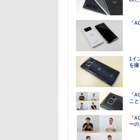
「A
1イ
を撮
「A
こと
「A
ーの