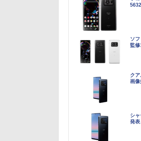
563
ソフ
監修
クア
画像
シャ
発表