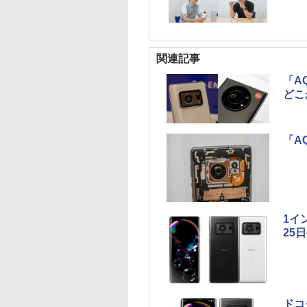
関連記事
「AQ
どこ
「A
1イ
25
ドコ