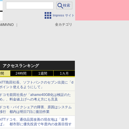
Impress サイト
全カテゴリ
M/MVNO
アクセスランキング
時間
24時間
1週間
1カ月
NTT島田社長、ソフトバンクのセブン出資に「d
ポイント使えるようにして」
ドコモ前田社長が「ahamo40GB化は検証のた
め」、料金値上げへの考え方にも言及
ドコモ・バイクシェアの障害、原因はシステム
移行 都内は明日7日に復旧作業
NTTドコモ、通信品質改善の現在地は「道半
ば」 都市部に優先投資で年度内の改善目指す