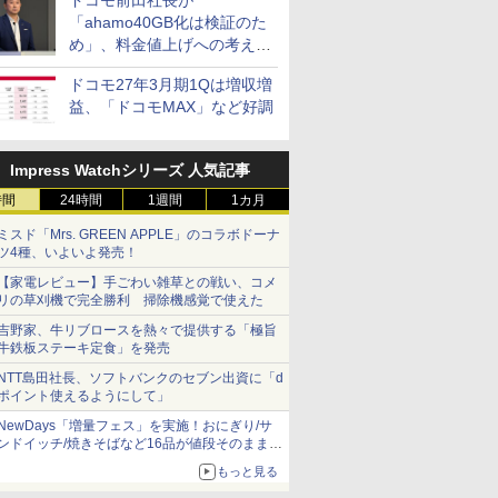
ドコモ前田社長が
「ahamo40GB化は検証のた
め」、料金値上げへの考え方
にも言及
ドコモ27年3月期1Qは増収増
益、「ドコモMAX」など好調
Impress Watchシリーズ 人気記事
時間
24時間
1週間
1カ月
ミスド「Mrs. GREEN APPLE」のコラボドーナ
ツ4種、いよいよ発売！
【家電レビュー】手ごわい雑草との戦い、コメ
リの草刈機で完全勝利 掃除機感覚で使えた
吉野家、牛リブロースを熱々で提供する「極旨
牛鉄板ステーキ定食」を発売
NTT島田社長、ソフトバンクのセブン出資に「d
ポイント使えるようにして」
NewDays「増量フェス」を実施！おにぎり/サ
ンドイッチ/焼きそばなど16品が値段そのままで
ボリュームアップ
もっと見る