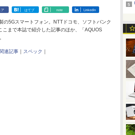
ェア
はてブ
note
LinkedIn
プ製の5Gスマートフォン。NTTドコモ、ソフトバンク
ここまで本誌で紹介した記事のほか、「AQUOS
。
関連記事
｜
スペック
｜