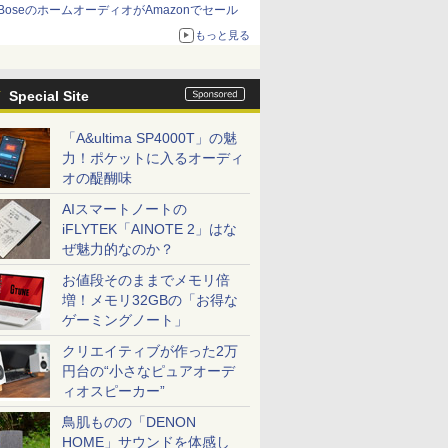
BoseのホームオーディオがAmazonでセール
もっと見る
Special Site
「A&ultima SP4000T」の魅
力！ポケットに入るオーディ
オの醍醐味
AIスマートノートの
iFLYTEK「AINOTE 2」はな
ぜ魅力的なのか？
お値段そのままでメモリ倍
増！メモリ32GBの「お得な
ゲーミングノート」
クリエイティブが作った2万
円台の“小さなピュアオーデ
ィオスピーカー”
鳥肌ものの「DENON
HOME」サウンドを体感し