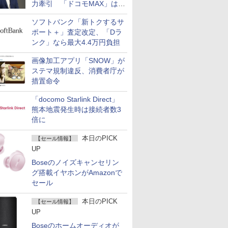
力牽引 「ドコモMAX」は
400万契約突破
ソフトバンク「新トクするサ
ポート＋」査定改定、「Dラ
ンク」なら最大4.4万円負担
画像加工アプリ「SNOW」が
ステマ規制違反、消費者庁が
措置命令
「docomo Starlink Direct」
熊本地震発生時は接続者数3
倍に
本日のPICK
【セール情報】
UP
Boseのノイズキャンセリン
グ搭載イヤホンがAmazonで
セール
本日のPICK
【セール情報】
UP
Boseのホームオーディオが