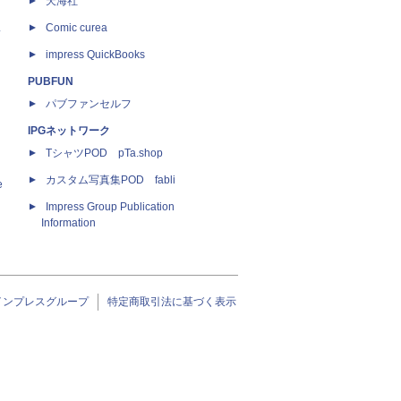
天海社
ス
Comic curea
impress QuickBooks
PUBFUN
パブファンセルフ
IPGネットワーク
TシャツPOD pTa.shop
カスタム写真集POD fabli
e
Impress Group Publication
Information
インプレスグループ
特定商取引法に基づく表示