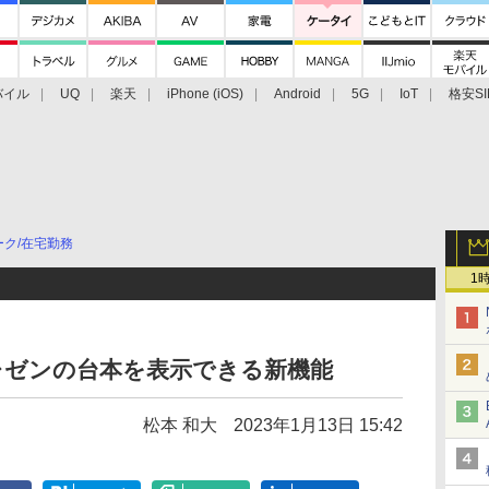
バイル
UQ
楽天
iPhone (iOS)
Android
5G
IoT
格安SI
アクセサリー
業界動向
法人向け
最新技術/その他
ーク/在宅勤務
1
」、プレゼンの台本を表示できる新機能
松本 和大
2023年1月13日 15:42