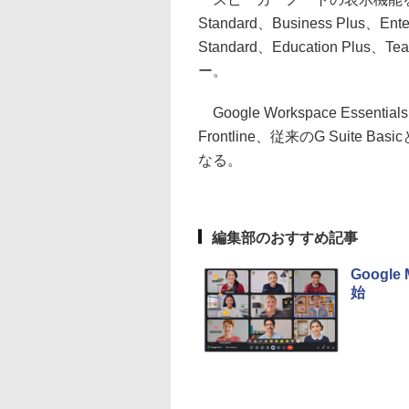
Standard、Business Plus、Enter
Standard、Education Plus、Te
ー。
Google Workspace Essentials
Frontline、従来のG Suite
なる。
編集部のおすすめ記事
Goog
始