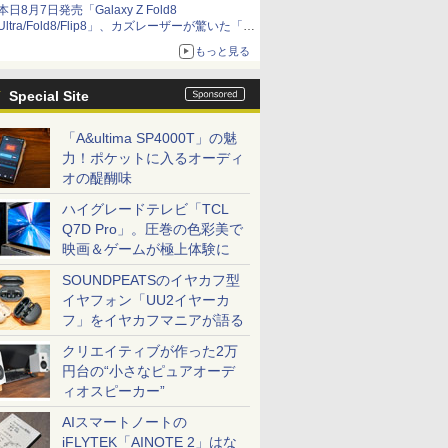
本日8月7日発売「Galaxy Z Fold8
Ultra/Fold8/Flip8」、カズレーザーが驚いた「そ
ば屋のメニュー並みの薄さ」
もっと見る
Special Site
「A&ultima SP4000T」の魅
力！ポケットに入るオーディ
オの醍醐味
ハイグレードテレビ「TCL
Q7D Pro」。圧巻の色彩美で
映画＆ゲームが極上体験に
SOUNDPEATSのイヤカフ型
イヤフォン「UU2イヤーカ
フ」をイヤカフマニアが語る
クリエイティブが作った2万
円台の“小さなピュアオーデ
ィオスピーカー”
AIスマートノートの
iFLYTEK「AINOTE 2」はな