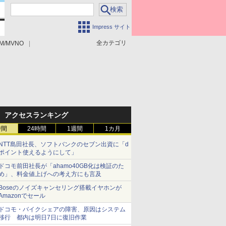
Impress サイト
全カテゴリ
M/MVNO
アクセスランキング
時間
24時間
1週間
1カ月
NTT島田社長、ソフトバンクのセブン出資に「d
ポイント使えるようにして」
ドコモ前田社長が「ahamo40GB化は検証のた
め」、料金値上げへの考え方にも言及
Boseのノイズキャンセリング搭載イヤホンが
Amazonでセール
ドコモ・バイクシェアの障害、原因はシステム
移行 都内は明日7日に復旧作業