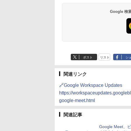
Google
ポスト
リスト
シ
関連リンク
🔗Google Workspace Updates
https://workspaceupdates.googleb
google-meet.html
関連記事
Google Meet