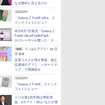
なぜ便利と言えるのか
レビュー
「Galaxy Z Fold8 Ultra」ク
イックフォトレビュー
本日8月7日発売「Galaxy Z
Fold8 Ultra/Fold8/Flip8」、
カズレーザーが驚いた「そば
屋のメニュー並みの薄さ」
てっぱんアプリ！
by
日
連載
沼 諭史
災害リスクが増す季節、国土
交通省のアプリ「ハザードマ
ップ」で再確認を
レビュー
「Galaxy Z Fold8」クイック
フォトレビュー
ドコモ第1四半期は増収増
益、dカード・d払いなどが強