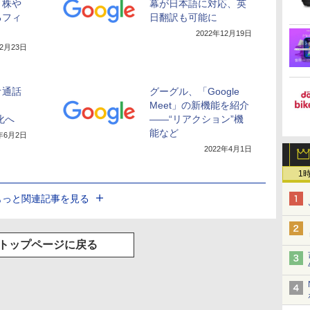
り株や
幕が日本語に対応、英
るフィ
日翻訳も可能に
2022年12月19日
12月23日
オ通話
グーグル、「Google
を
Meet」の新機能を紹介
化へ
――“リアクション”機
能など
2年6月2日
2022年4月1日
1
もっと関連記事を見る
トップページに戻る