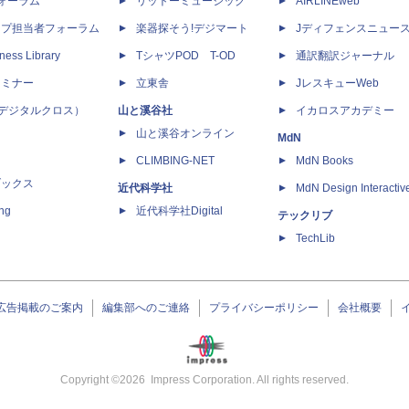
dフォーラム
リットーミュージック
AIRLINEweb
ップ担当者フォーラム
楽器探そう!デジマート
Jディフェンスニュー
ness Library
TシャツPOD T-OD
通訳翻訳ジャーナル
セミナー
立東舎
JレスキューWeb
 X（デジタルクロス）
山と溪谷社
イカロスアカデミー
山と溪谷オンライン
MdN
CLIMBING-NET
MdN Books
ブックス
近代科学社
MdN Design Interactiv
ing
近代科学社Digital
テックリブ
TechLib
広告掲載のご案内
編集部へのご連絡
プライバシーポリシー
会社概要
Copyright ©
2026
Impress Corporation. All rights reserved.