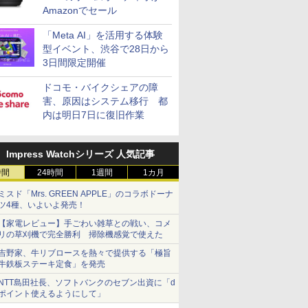
Amazonでセール
「Meta AI」を活用する体験
型イベント、渋谷で28日から
3日間限定開催
ドコモ・バイクシェアの障
害、原因はシステム移行 都
内は明日7日に復旧作業
Impress Watchシリーズ 人気記事
時間
24時間
1週間
1カ月
ミスド「Mrs. GREEN APPLE」のコラボドーナ
ツ4種、いよいよ発売！
【家電レビュー】手ごわい雑草との戦い、コメ
リの草刈機で完全勝利 掃除機感覚で使えた
吉野家、牛リブロースを熱々で提供する「極旨
牛鉄板ステーキ定食」を発売
NTT島田社長、ソフトバンクのセブン出資に「d
ポイント使えるようにして」