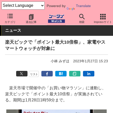
Powered by
Translate
ケータイ Watch
キャリア
楽天
アプリ・サービス
カテゴリ
過去記事
検索
Impressサイト
ニュース
楽天ビックで「ポイント最大10倍祭」、家電やス
マートウォッチが対象に
小林 みずほ
2023年1月27日 15:23
リスト
楽天市場で開催中の「お買い物マラソン」に連動し、
楽天ビックで「ポイント最大10倍祭」が実施されてい
る。期間は1月28日1時59分まで。