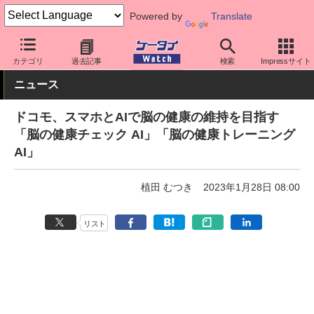
Powered by
Translate
ケータイ Watch
キャリア
ドコモ
アプリ・サービス
カテゴリ
過去記事
検索
Impressサイト
ニュース
ドコモ、スマホとAIで脳の健康の維持を目指す
「脳の健康チェック AI」「脳の健康トレーニング
AI」
植田 むつき
2023年1月28日 08:00
リスト