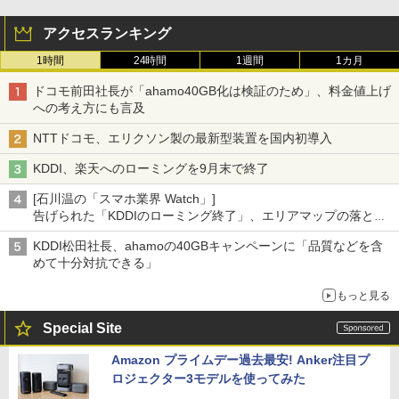
アクセスランキング
1時間
24時間
1週間
1カ月
ドコモ前田社長が「ahamo40GB化は検証のため」、料金値上げ
への考え方にも言及
NTTドコモ、エリクソン製の最新型装置を国内初導入
KDDI、楽天へのローミングを9月末で終了
[石川温の「スマホ業界 Watch」]
告げられた「KDDIのローミング終了」、エリアマップの落とし
穴と楽天モバイルの課題
KDDI松田社長、ahamoの40GBキャンペーンに「品質などを含
めて十分対抗できる」
もっと見る
Special Site
Amazon プライムデー過去最安! Anker注目プ
ロジェクター3モデルを使ってみた