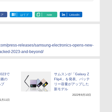
ェア
はてブ
note
LinkedIn
）
com/press-releases/samsung-electronics-opens-new-
packed-2023-and-beyond/
023で
サムスンが「Galaxy Z
準拠の
Flip4」を発表、バッテ
ハブ
リー容量がアップした
新モデル
2022年8月10日
年1月11日