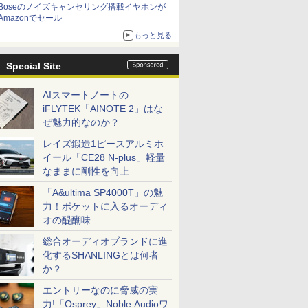
Boseのノイズキャンセリング搭載イヤホンが
Amazonでセール
もっと見る
Special Site
AIスマートノートの
iFLYTEK「AINOTE 2」はな
ぜ魅力的なのか？
レイズ鍛造1ピースアルミホ
イール「CE28 N-plus」軽量
なままに剛性を向上
「A&ultima SP4000T」の魅
力！ポケットに入るオーディ
オの醍醐味
総合オーディオブランドに進
化するSHANLINGとは何者
か？
エントリーなのに脅威の実
力!「Osprey」Noble Audioワ