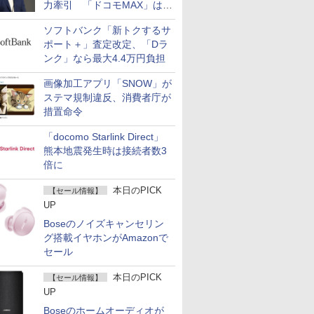
力牽引 「ドコモMAX」は
400万契約突破
ソフトバンク「新トクするサ
ポート＋」査定改定、「Dラ
ンク」なら最大4.4万円負担
画像加工アプリ「SNOW」が
ステマ規制違反、消費者庁が
措置命令
「docomo Starlink Direct」
熊本地震発生時は接続者数3
倍に
本日のPICK
【セール情報】
UP
Boseのノイズキャンセリン
グ搭載イヤホンがAmazonで
セール
本日のPICK
【セール情報】
UP
Boseのホームオーディオが