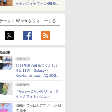
イヤレスイヤフォン4機種を
一気に聴く
ケータイ Watch をフォローする
新記事
レビュー
2026年夏の最新スマホおす
すめ11選 Galaxyや
Xperia、arrows、AQUOSな
ど注目機種の特徴は
レビュー
「Galaxy Z Fold8 Ultra」ク
イックフォトレビュー
てっぱんアプリ！
by
日
連載
沼 諭史