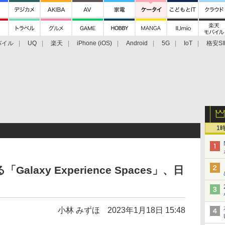
バイル
UQ
楽天
iPhone (iOS)
Android
5G
IoT
格安SI
アクセサリー
業界動向
法人向け
最新技術/その他
1
alaxy Experience Spaces」、日
小林 みずほ
2023年1月18日 15:48