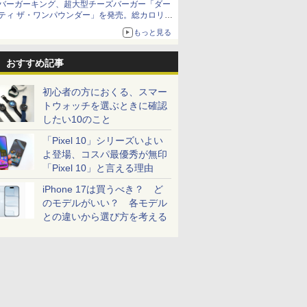
バーガーキング、超大型チーズバーガー「ダー
ティ ザ・ワンパウンダー」を発売。総カロリー
約1656kcal、総重量約527g！
もっと見る
おすすめ記事
初心者の方におくる、スマー
トウォッチを選ぶときに確認
したい10のこと
「Pixel 10」シリーズいよい
よ登場、コスパ最優秀が無印
「Pixel 10」と言える理由
iPhone 17は買うべき？ ど
のモデルがいい？ 各モデル
との違いから選び方を考える