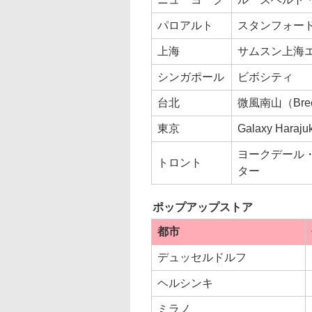
パロアルト
スタンフォー
上海
サムスン上海
シンガポール
ビボシティ
台北
微風南山（Bre
東京
Galaxy Hara
ヨークデール
トロント
ター
ポップアップストア
都市
デュッセルドルフ
ヘルシンキ
ミラノ