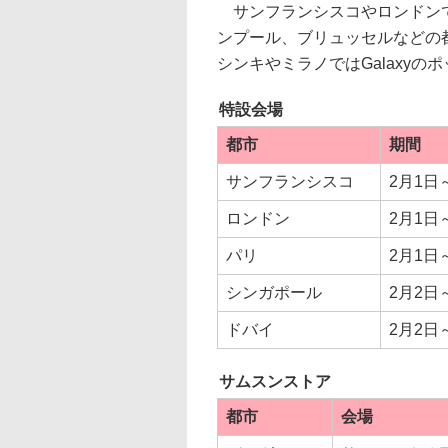
サンフランシスコやロンドンで
ンプール、ブリュッセルなどの
シンキやミラノではGalaxy
特設会場
都市
期間
サンフランシスコ
2月1日
ロンドン
2月1日
パリ
2月1日
シンガポール
2月2日
ドバイ
2月2日
サムスンストア
都市
会場