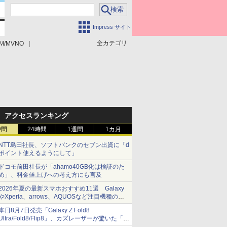
Impress サイト
全カテゴリ
M/MVNO
アクセスランキング
時間
24時間
1週間
1カ月
NTT島田社長、ソフトバンクのセブン出資に「d
ポイント使えるようにして」
ドコモ前田社長が「ahamo40GB化は検証のた
め」、料金値上げへの考え方にも言及
2026年夏の最新スマホおすすめ11選 Galaxy
やXperia、arrows、AQUOSなど注目機種の特
徴は
本日8月7日発売「Galaxy Z Fold8
Ultra/Fold8/Flip8」、カズレーザーが驚いた「そ
ば屋のメニュー並みの薄さ」