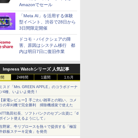
Amazonでセール
「Meta AI」を活用する体験
型イベント、渋谷で28日から
3日間限定開催
ドコモ・バイクシェアの障
害、原因はシステム移行 都
内は明日7日に復旧作業
Impress Watchシリーズ 人気記事
時間
24時間
1週間
1カ月
ミスド「Mrs. GREEN APPLE」のコラボドーナ
ツ4種、いよいよ発売！
【家電レビュー】手ごわい雑草との戦い、コメ
リの草刈機で完全勝利 掃除機感覚で使えた
NTT島田社長、ソフトバンクのセブン出資に「d
ポイント使えるようにして」
吉野家、牛リブロースを熱々で提供する「極旨
牛鉄板ステーキ定食」を発売