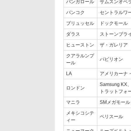
バンガロール
サムスンオペ
バンコク
セントラルワ
ブリュッセル
ドックモール
ダラス
ストーンブラ
ヒューストン
ザ・ガレリア
クアラルンプ
パビリオン
ール
LA
アメリカーナ
Samsung
ロンドン
トラットフォ
マニラ
SMメガモール
メキシコシテ
ペリスール
ィー
ニューヨーク
ルーズベルト