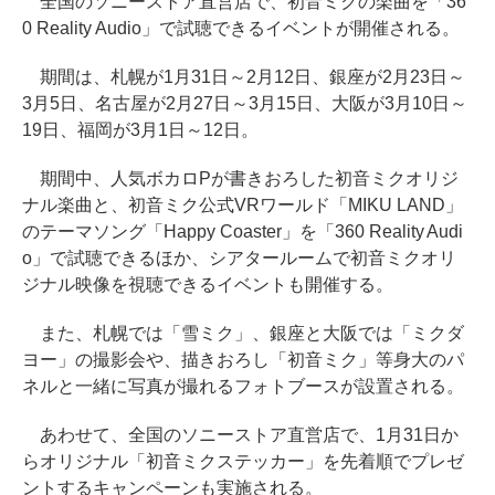
全国のソニーストア直営店で、初音ミクの楽曲を「36
0 Reality Audio」で試聴できるイベントが開催される。
期間は、札幌が1月31日～2月12日、銀座が2月23日～
3月5日、名古屋が2月27日～3月15日、大阪が3月10日～
19日、福岡が3月1日～12日。
期間中、人気ボカロPが書きおろした初音ミクオリジ
ナル楽曲と、初音ミク公式VRワールド「MIKU LAND」
のテーマソング「Happy Coaster」を「360 Reality Audi
o」で試聴できるほか、シアタールームで初音ミクオリ
ジナル映像を視聴できるイベントも開催する。
また、札幌では「雪ミク」、銀座と大阪では「ミクダ
ヨー」の撮影会や、描きおろし「初音ミク」等身大のパ
ネルと一緒に写真が撮れるフォトブースが設置される。
あわせて、全国のソニーストア直営店で、1月31日か
らオリジナル「初音ミクステッカー」を先着順でプレゼ
ントするキャンペーンも実施される。