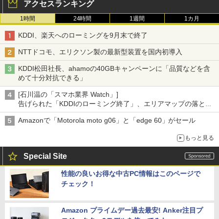
アクセスランキング
1時間
24時間
1週間
1カ月
KDDI、楽天へのローミングを9月末で終了
NTTドコモ、エリクソン製の最新型装置を国内初導入
KDDI松田社長、ahamoの40GBキャンペーンに「品質などを含
めて十分対抗できる」
[石川温の「スマホ業界 Watch」]
告げられた「KDDIのローミング終了」、エリアマップの落とし
穴と楽天モバイルの課題
Amazonで「Motorola moto g06」と「edge 60」がセール
もっと見る
Special Site
性能の良いお得な中古PC情報はこのページで
チェック！
Amazon プライムデー過去最安! Anker注目プ