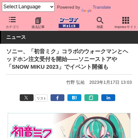
Powered by
Translate
ケータイ Watch
周辺機器/アクセサリー
オーディオ
カテゴリ
過去記事
検索
Impressサイト
ニュース
ソニー、「初音ミク」コラボのウォークマンとヘ
ッドホン注文受付を開始――ソニーストアや
「SNOW MIKU 2023」でイベント開催も
竹野 弘祐
2023年1月17日 13:03
リスト