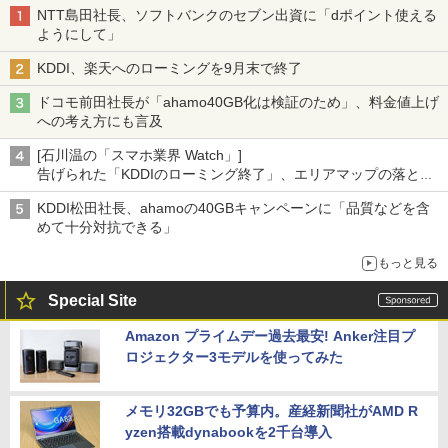
NTT島田社長、ソフトバンクのセブン出資に「dポイント使える
ようにして」
KDDI、楽天へのローミングを9月末で終了
ドコモ前田社長が「ahamo40GB化は検証のため」、料金値上げ
への考え方にも言及
[石川温の「スマホ業界 Watch」]
告げられた「KDDIのローミング終了」、エリアマップの落とし
穴と楽天モバイルの課題
KDDI松田社長、ahamoの40GBキャンペーンに「品質などを含
めて十分対抗できる」
もっと見る
Special Site
Amazon プライムデー過去最安! Anker注目プ
ロジェクター3モデルを使ってみた
メモリ32GBでも予算内。産経新聞社がAMD R
yzen搭載dynabookを2千台導入