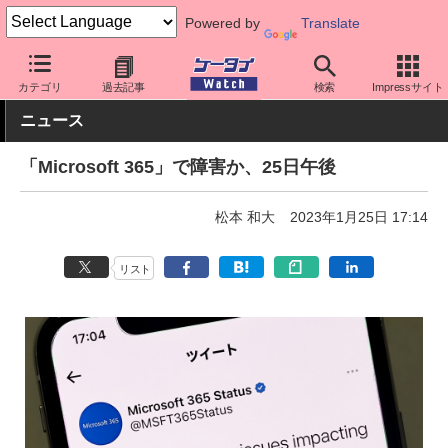
Powered by
Translate
ケータイ Watch
アプリ・サービス
テレワーク/在宅勤務
カテゴリ
過去記事
検索
Impressサイト
ニュース
「Microsoft 365」で障害か、25日午後
松本 和大
2023年1月25日 17:14
リスト