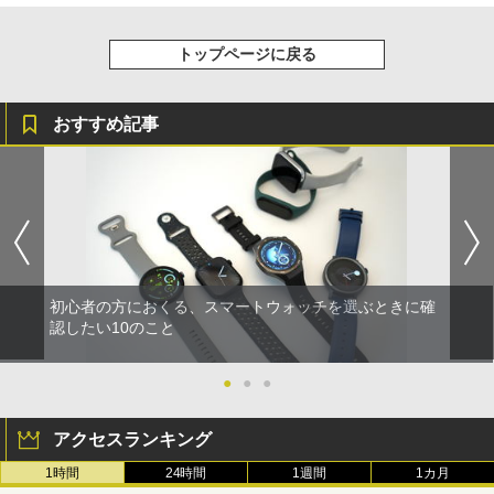
トップページに戻る
おすすめ記事
初心者の方におくる、スマートウォッチを選ぶときに確
認したい10のこと
●
●
●
アクセスランキング
1時間
24時間
1週間
1カ月