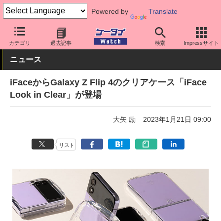
Powered by
Translate
ケータイ Watch
周辺機器/アクセサリー
スマホケース
カテゴリ
過去記事
検索
Impressサイト
ニュース
iFaceからGalaxy Z Flip 4のクリアケース「iFace
Look in Clear」が登場
大矢 励
2023年1月21日 09:00
リスト