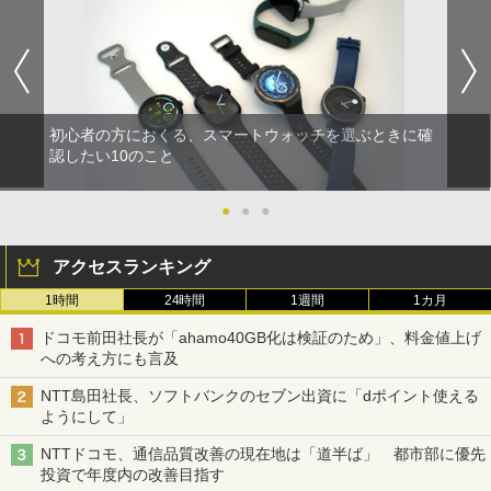
初心者の方におくる、スマートウォッチを選ぶときに確
認したい10のこと
●
●
●
アクセスランキング
1時間
24時間
1週間
1カ月
ドコモ前田社長が「ahamo40GB化は検証のため」、料金値上げ
への考え方にも言及
NTT島田社長、ソフトバンクのセブン出資に「dポイント使える
ようにして」
NTTドコモ、通信品質改善の現在地は「道半ば」 都市部に優先
投資で年度内の改善目指す