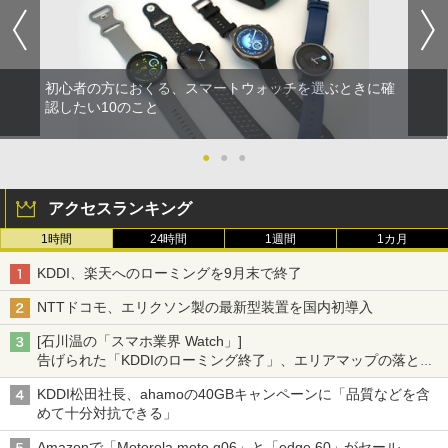
初心者の方におくる、スマートウォッチを選ぶときに確
認したい10のこと
●
●
●
アクセスランキング
1時間
24時間
1週間
1カ月
KDDI、楽天へのローミングを9月末で終了
NTTドコモ、エリクソン製の最新型装置を国内初導入
[石川温の「スマホ業界 Watch」]
告げられた「KDDIのローミング終了」、エリアマップの落とし
穴と楽天モバイルの課題
KDDI松田社長、ahamoの40GBキャンペーンに「品質などを含
めて十分対抗できる」
Amazonで「Motorola moto g06」と「edge 60」がセール