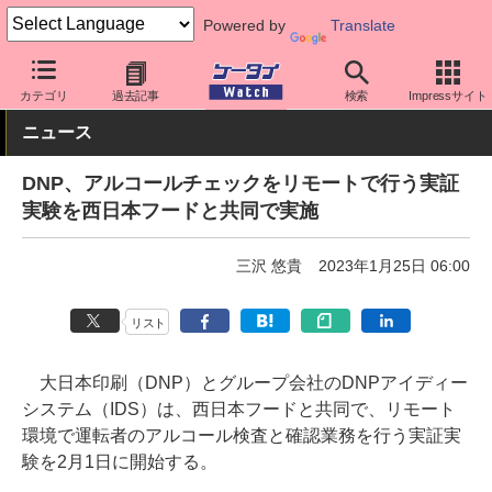
Powered by
Translate
ケータイ Watch
アプリ・サービス
その他
カテゴリ
過去記事
検索
Impressサイト
ニュース
DNP、アルコールチェックをリモートで行う実証
実験を西日本フードと共同で実施
三沢 悠貴
2023年1月25日 06:00
リスト
大日本印刷（DNP）とグループ会社のDNPアイディー
システム（IDS）は、西日本フードと共同で、リモート
環境で運転者のアルコール検査と確認業務を行う実証実
験を2月1日に開始する。