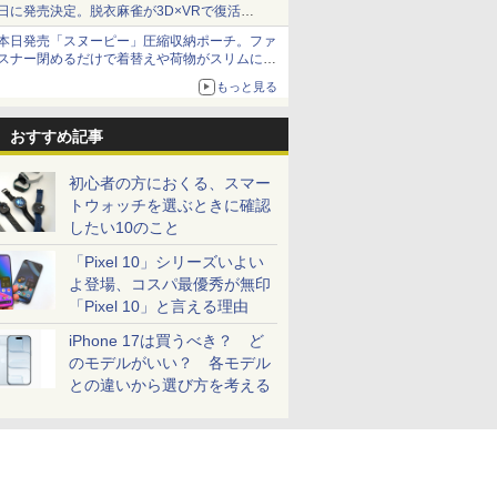
日に発売決定。脱衣麻雀が3D×VRで復活
発売から2週間は20%オフになるセールが実施
本日発売「スヌーピー」圧縮収納ポーチ。ファ
スナー閉めるだけで着替えや荷物がスリムにま
とまる
もっと見る
おすすめ記事
初心者の方におくる、スマー
トウォッチを選ぶときに確認
したい10のこと
「Pixel 10」シリーズいよい
よ登場、コスパ最優秀が無印
「Pixel 10」と言える理由
iPhone 17は買うべき？ ど
のモデルがいい？ 各モデル
との違いから選び方を考える