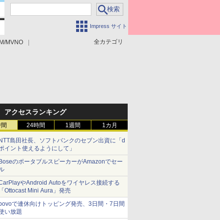
Impress サイト
全カテゴリ
M/MVNO
アクセスランキング
時間
24時間
1週間
1カ月
NTT島田社長、ソフトバンクのセブン出資に「d
ポイント使えるようにして」
BoseのポータブルスピーカーがAmazonでセー
ル
CarPlayやAndroid Autoをワイヤレス接続する
「Ottocast Mini Aura」発売
povoで連休向けトッピング発売、3日間・7日間
使い放題