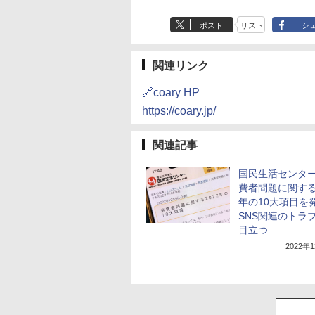
ポスト
リスト
シ
関連リンク
🔗coary HP
https://coary.jp/
関連記事
国民生活センタ
費者問題に関する2
年の10大項目を
SNS関連のトラ
目立つ
2022年