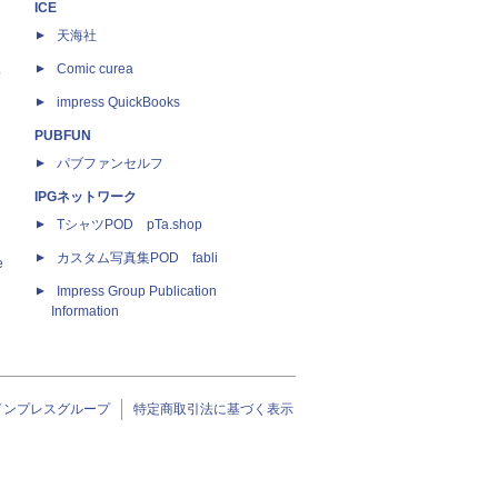
ICE
天海社
ス
Comic curea
impress QuickBooks
PUBFUN
パブファンセルフ
IPGネットワーク
TシャツPOD pTa.shop
カスタム写真集POD fabli
e
Impress Group Publication
Information
インプレスグループ
特定商取引法に基づく表示