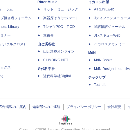
Rittor Music
イカロス出版
dフォーラム
リットーミュージック
AIRLINEweb
ップ担当者フォーラム
楽器探そう!デジマート
Jディフェンスニュー
ness Library
TシャツPOD T-OD
通訳翻訳ジャーナル
セミナー
立東舎
JレスキューWeb
 X（デジタルクロス）
山と溪谷社
イカロスアカデミー
山と溪谷オンライン
MdN
CLIMBING-NET
MdN Books
ブックス
近代科学社
MdN Design Interactiv
ing
近代科学社Digital
テックリブ
TechLib
広告掲載のご案内
編集部へのご連絡
プライバシーポリシー
会社概要
Copyright ©
2026
Impress Corporation. All rights reserved.