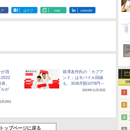
ェア
はてブ
note
LinkedIn
ーが消
前澤友作氏の「カブア
022
ンド」はモバイル回線
1
発表、
も、3GB月額1078円～
ブルが
2024年11月20日
12月29日
トップページに戻る