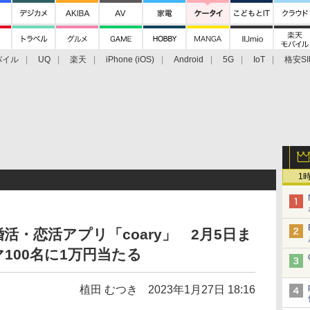
バイル
UQ
楽天
iPhone (iOS)
Android
5G
IoT
格安SI
アクセサリー
業界動向
法人向け
最新技術/その他
1
・恋活アプリ「coary」 2月5日ま
100名に1万円当たる
植田 むつき
2023年1月27日 18:16