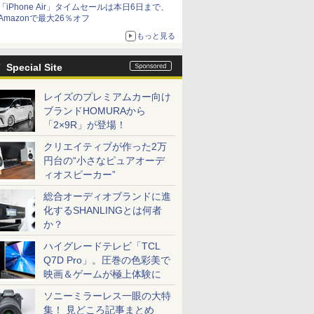
「iPhone Air」タイムセールは本日6日まで、
Amazonで最大26％オフ
もっと見る
Special Site
レイズのプレミアムカー向け
ブランドHOMURAから
「2×9R」が登場！
クリエイティブが作った2万
円台の“小さなピュアオーデ
ィオスピーカー”
総合オーディオブランドに進
化するSHANLINGとは何者
か？
ハイグレードテレビ「TCL
Q7D Pro」。圧巻の色彩美で
映画＆ゲームが極上体験に
ソニーミラーレス一眼の大特
集！ 見どころ記事まとめ