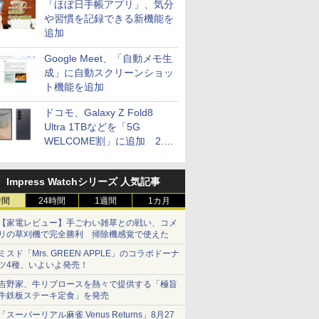
「ほぼ日手帳アプリ」、気分
や習慣を記録できる新機能を
追加
Google Meet、「自動メモ生
成」に自動スクリーンショッ
ト機能を追加
ドコモ、Galaxy Z Fold8
Ultra 1TBなどを「5G
WELCOME割」に追加 2.2
万円引き
Impress Watchシリーズ 人気記事
時間
24時間
1週間
1カ月
【家電レビュー】手ごわい雑草との戦い、コメ
リの草刈機で完全勝利 掃除機感覚で使えた
ミスド「Mrs. GREEN APPLE」のコラボドーナ
ツ4種、いよいよ発売！
吉野家、牛リブロースを熱々で提供する「極旨
牛鉄板ステーキ定食」を発売
「スーパーリアル麻雀 Venus Returns」8月27