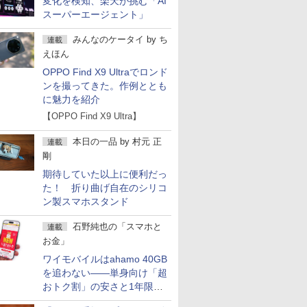
変化を検知、楽天が挑む「AI
スーパーエージェント」
みんなのケータイ
by
ち
連載
えほん
OPPO Find X9 Ultraでロンド
ンを撮ってきた。作例ととも
に魅力を紹介
【OPPO Find X9 Ultra】
本日の一品
by
村元 正
連載
剛
期待していた以上に便利だっ
た！ 折り曲げ自在のシリコ
ン製スマホスタンド
石野純也の「スマホと
連載
お金」
ワイモバイルはahamo 40GB
を追わない――単身向け「超
おトク割」の安さと1年限定
の注意点