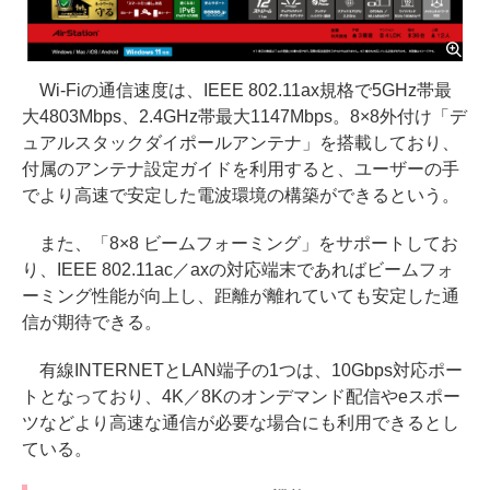
Wi-Fiの通信速度は、IEEE 802.11ax規格で5GHz帯最
大4803Mbps、2.4GHz帯最大1147Mbps。8×8外付け「デ
ュアルスタックダイポールアンテナ」を搭載しており、
付属のアンテナ設定ガイドを利用すると、ユーザーの手
でより高速で安定した電波環境の構築ができるという。
また、「8×8 ビームフォーミング」をサポートしてお
り、IEEE 802.11ac／axの対応端末であればビームフォ
ーミング性能が向上し、距離が離れていても安定した通
信が期待できる。
有線INTERNETとLAN端子の1つは、10Gbps対応ポー
トとなっており、4K／8Kのオンデマンド配信やeスポー
ツなどより高速な通信が必要な場合にも利用できるとし
ている。