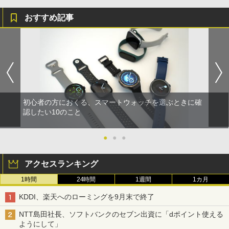
おすすめ記事
初心者の方におくる、スマートウォッチを選ぶときに確
認したい10のこと
●
●
●
アクセスランキング
1時間
24時間
1週間
1カ月
KDDI、楽天へのローミングを9月末で終了
NTT島田社長、ソフトバンクのセブン出資に「dポイント使える
ようにして」