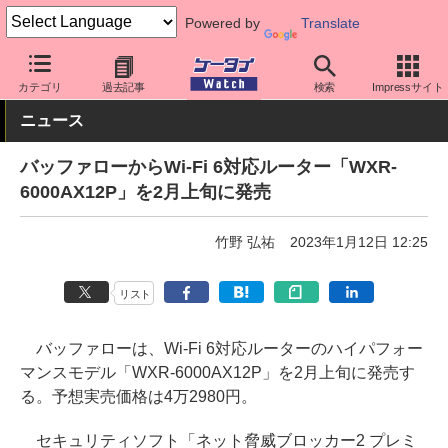
Powered by
Translate
ケータイ Watch
周辺機器/アクセサリー
ルーター
カテゴリ
過去記事
検索
Impressサイト
ニュース
バッファローからWi-Fi 6対応ルーター「WXR-
6000AX12P」を2月上旬に発売
竹野 弘祐
2023年1月12日 12:25
リスト
バッファローは、Wi-Fi 6対応ルーターのハイパフォー
マンスモデル「WXR-6000AX12P」を2月上旬に発売す
る。予想実売価格は4万2980円。
セキュリティソフト「ネット脅威ブロッカー2 プレミ