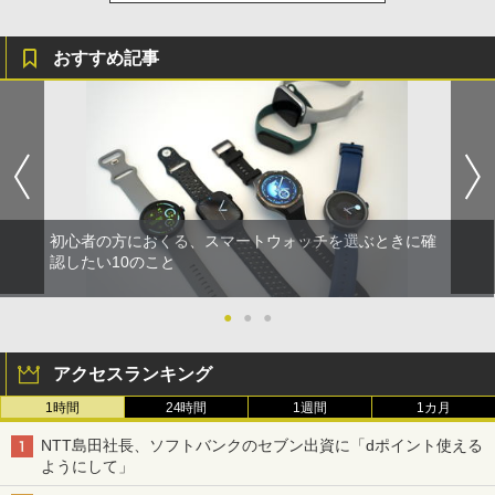
おすすめ記事
初心者の方におくる、スマートウォッチを選ぶときに確
認したい10のこと
●
●
●
アクセスランキング
1時間
24時間
1週間
1カ月
NTT島田社長、ソフトバンクのセブン出資に「dポイント使える
ようにして」