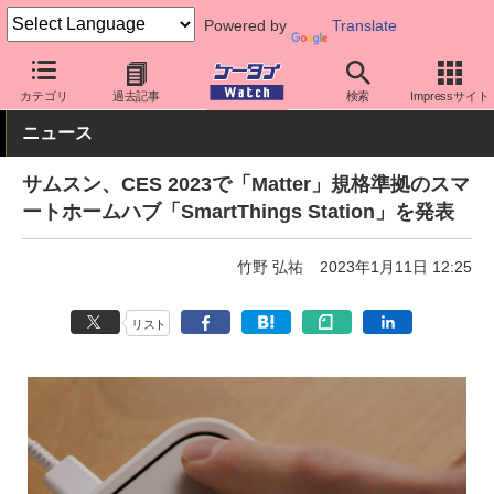
Powered by
Translate
ケータイ Watch
OS
Android
Galaxy
カテゴリ
過去記事
検索
Impressサイト
ニュース
サムスン、CES 2023で「Matter」規格準拠のスマ
ートホームハブ「SmartThings Station」を発表
竹野 弘祐
2023年1月11日 12:25
リスト