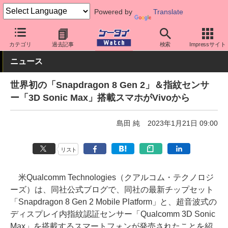
Powered by
Translate
ケータイ Watch
業界動向
海外
カテゴリ
過去記事
検索
Impressサイト
ニュース
世界初の「Snapdragon 8 Gen 2」＆指紋センサ
ー「3D Sonic Max」搭載スマホがVivoから
島田 純
2023年1月21日 09:00
リスト
米Qualcomm Technologies（クアルコム・テクノロジ
ーズ）は、同社公式ブログで、同社の最新チップセット
「Snapdragon 8 Gen 2 Mobile Platform」と、超音波式の
ディスプレイ内指紋認証センサー「Qualcomm 3D Sonic
Max」を搭載するスマートフォンが発売されたことを紹