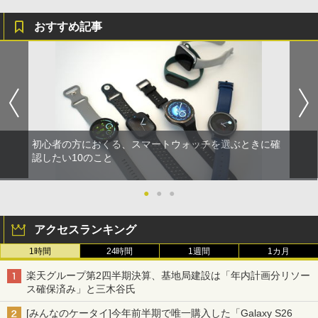
おすすめ記事
初心者の方におくる、スマートウォッチを選ぶときに確
認したい10のこと
●
●
●
アクセスランキング
1時間
24時間
1週間
1カ月
楽天グループ第2四半期決算、基地局建設は「年内計画分リソー
ス確保済み」と三木谷氏
[みんなのケータイ]今年前半期で唯一購入した「Galaxy S26