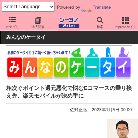
Powered by
Translate
ケータイ Watch
キャリア
楽天
アプリ・サービス
カテゴリ
過去記事
検索
Impressサイト
みんなのケータイ
相次ぐポイント還元悪化で悩むEコマースの乗り換
え先、楽天モバイルが決め手に
佐野正弘
2023年1月5日 00:00