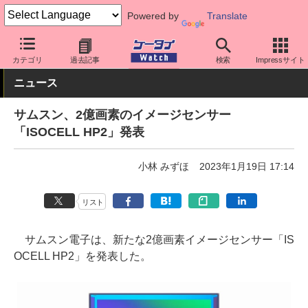
Powered by
Translate
ケータイ Watch
業界動向
技術
カテゴリ
過去記事
検索
Impressサイト
ニュース
サムスン、2億画素のイメージセンサー
「ISOCELL HP2」発表
小林 みずほ
2023年1月19日 17:14
リスト
サムスン電子は、新たな2億画素イメージセンサー「IS
OCELL HP2」を発表した。