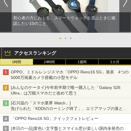
初心者の方におくる、スマートウォッチを選ぶときに確
認したい10のこと
●
●
●
アクセスランキング
1時間
24時間
1週間
1カ月
OPPO、ミドルレンジスマホ「OPPO Reno16 5G」発表 4つの
5000万画素カメラ搭載の小型モデル
[みんなのケータイ]今年前半期で唯一購入した「Galaxy S26
Ultra」は万能スマホだと改めて思う
[石川温の「スマホ業界 Watch」]
告げられた「KDDIのローミング終了」、エリアマップの落とし
穴と楽天モバイルの課題
「OPPO Reno16 5G」クイックフォトレビュー
[本日の一品]黄色い文字盤とスマイル窓が楽しい国内未発売の