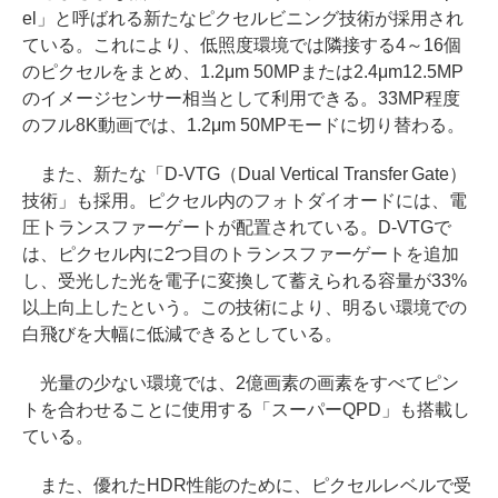
el」と呼ばれる新たなピクセルビニング技術が採用され
ている。これにより、低照度環境では隣接する4～16個
のピクセルをまとめ、1.2μm 50MPまたは2.4μm12.5MP
のイメージセンサー相当として利用できる。33MP程度
のフル8K動画では、1.2μm 50MPモードに切り替わる。
また、新たな「D-VTG（Dual Vertical Transfer Gate）
技術」も採用。ピクセル内のフォトダイオードには、電
圧トランスファーゲートが配置されている。D-VTGで
は、ピクセル内に2つ目のトランスファーゲートを追加
し、受光した光を電子に変換して蓄えられる容量が33%
以上向上したという。この技術により、明るい環境での
白飛びを大幅に低減できるとしている。
光量の少ない環境では、2億画素の画素をすべてピン
トを合わせることに使用する「スーパーQPD」も搭載し
ている。
また、優れたHDR性能のために、ピクセルレベルで受