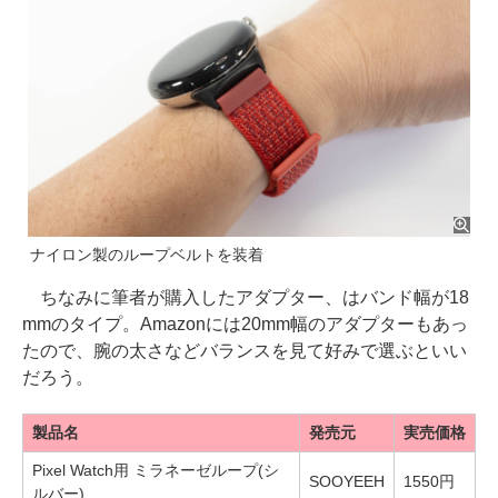
ナイロン製のループベルトを装着
ちなみに筆者が購入したアダプター、はバンド幅が18
mmのタイプ。Amazonには20mm幅のアダプターもあっ
たので、腕の太さなどバランスを見て好みで選ぶといい
だろう。
製品名
発売元
実売価格
Pixel Watch用 ミラネーゼループ(シ
SOOYEEH
1550円
ルバー)