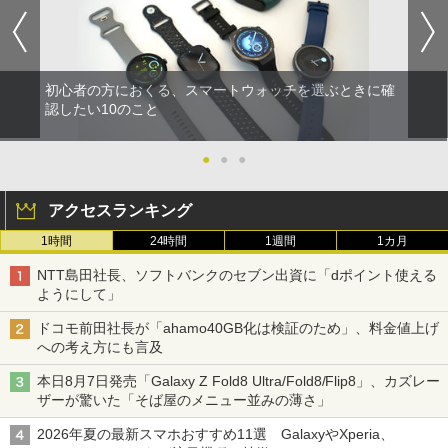
初心者の方におくる、スマートウォッチを選ぶときに確
認したい10のこと
●
●
●
アクセスランキング
1時間
24時間
1週間
1カ月
NTT島田社長、ソフトバンクのセブン出資に「dポイント使える
ようにして」
ドコモ前田社長が「ahamo40GB化は検証のため」、料金値上げ
への考え方にも言及
本日8月7日発売「Galaxy Z Fold8 Ultra/Fold8/Flip8」、カズレー
ザーが驚いた「そば屋のメニュー並みの薄さ」
2026年夏の最新スマホおすすめ11選 GalaxyやXperia、