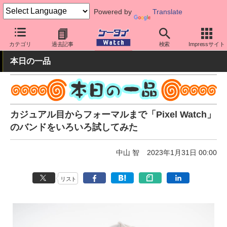
Powered by
Translate
ケータイ Watch
周辺機器/アクセサリー
ウェアラブル
スマート
カテゴリ
過去記事
検索
Impressサイト
本日の一品
カジュアル目からフォーマルまで「Pixel Watch」
のバンドをいろいろ試してみた
中山 智
2023年1月31日 00:00
リスト