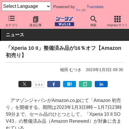
Powered by
Translate
ケータイ Watch
OS
Android
Xperia
カテゴリ
過去記事
検索
Impressサイト
ニュース
「Xperia 10 II」整備済み品が16％オフ【Amazon
初売り】
植田 むつき
2023年1月3日 09:35
リスト
アマゾンジャパンがAmazon.co.jpにて「Amazon 初売
り」を開催する。期間は2023年1月3日9時～1月7日23時
59分まで。セール品のひとつとして、「Xperia 10 II SO
V43」の整備済み品（Amazon Renewed）が対象に含ま
れている。