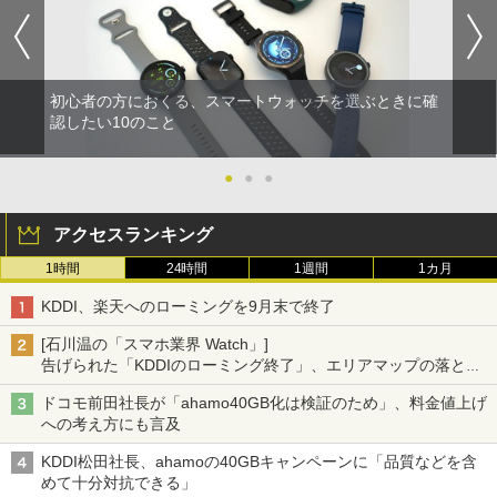
初心者の方におくる、スマートウォッチを選ぶときに確
認したい10のこと
●
●
●
アクセスランキング
1時間
24時間
1週間
1カ月
KDDI、楽天へのローミングを9月末で終了
[石川温の「スマホ業界 Watch」]
告げられた「KDDIのローミング終了」、エリアマップの落とし
穴と楽天モバイルの課題
ドコモ前田社長が「ahamo40GB化は検証のため」、料金値上げ
への考え方にも言及
KDDI松田社長、ahamoの40GBキャンペーンに「品質などを含
めて十分対抗できる」