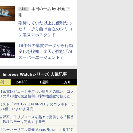
の注意点
本日の一品
by
村元 正
連載
剛
期待していた以上に便利だっ
た！ 折り曲げ自在のシリコ
ン製スマホスタンド
18年分の購買データから行動
変化を検知、楽天が挑む「AI
スーパーエージェント」
Impress Watchシリーズ 人気記事
時間
24時間
1週間
1カ月
【家電レビュー】手ごわい雑草との戦い、コメ
リの草刈機で完全勝利 掃除機感覚で使えた
ミスド「Mrs. GREEN APPLE」のコラボドーナ
ツ4種、いよいよ発売！
吉野家、牛リブロースを熱々で提供する「極旨
牛鉄板ステーキ定食」を発売
「スーパーリアル麻雀 Venus Returns」8月27