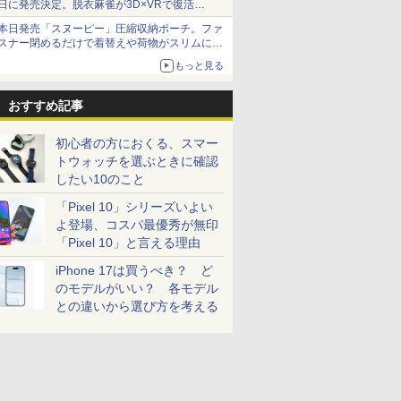
日に発売決定。脱衣麻雀が3D×VRで復活
発売から2週間は20%オフになるセールが実施
本日発売「スヌーピー」圧縮収納ポーチ。ファ
スナー閉めるだけで着替えや荷物がスリムにま
とまる
もっと見る
おすすめ記事
初心者の方におくる、スマー
トウォッチを選ぶときに確認
したい10のこと
「Pixel 10」シリーズいよい
よ登場、コスパ最優秀が無印
「Pixel 10」と言える理由
iPhone 17は買うべき？ ど
のモデルがいい？ 各モデル
との違いから選び方を考える