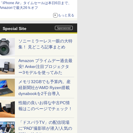
「iPhone Air」タイムセールは本日6日まで、
Amazonで最大26％オフ
もっと見る
Special Site
ソニーミラーレス一眼の大特
集！ 見どころ記事まとめ
Amazon プライムデー過去最
安! Anker注目プロジェクタ
ー3モデルを使ってみた
メモリ32GBでも予算内。産
経新聞社がAMD Ryzen搭載
dynabookを2千台導入
性能の良いお得な中古PC情
報はこのページでチェック！
「ドスパラTV」の配信現場
に“PAD”撮影班が潜入!人気の