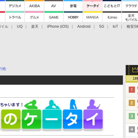
バイル
UQ
楽天
iPhone (iOS)
Android
5G
IoT
格安SI
アクセサリー
業界動向
法人向け
最新技術/その他
の他
1