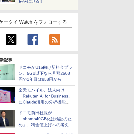
秘訣に迫る!!
ケータイ Watch をフォローする
新記事
ドコモがU15向け新料金プラ
ン、5GB以下なら月額2508
円で1年目は858円から
楽天モバイル、法人向け
「Rakuten AI for Business」
にClaude活用の分析機能な
どを追加
ドコモ前田社長が
「ahamo40GB化は検証のた
め」、料金値上げへの考え方
にも言及