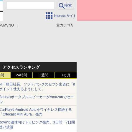
Impress サイト
全カテゴリ
M/MVNO
アクセスランキング
時間
24時間
1週間
1カ月
NTT島田社長、ソフトバンクのセブン出資に「d
ポイント使えるようにして」
BoseのポータブルスピーカーがAmazonでセー
ル
CarPlayやAndroid Autoをワイヤレス接続する
「Ottocast Mini Aura」発売
povoで連休向けトッピング発売、3日間・7日間
使い放題