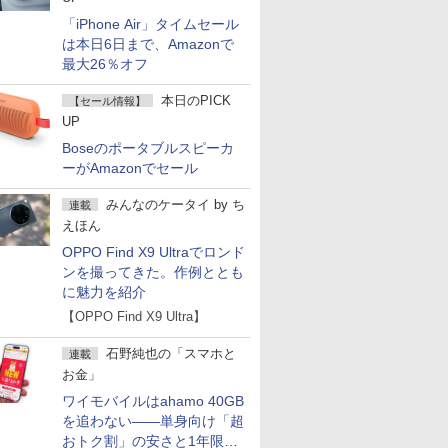
「iPhone Air」タイムセール
は本日6日まで、Amazonで
最大26％オフ
本日のPICK
【セール情報】
UP
Boseのポータブルスピーカ
ーがAmazonでセール
みんなのケータイ
by
ち
連載
えほん
OPPO Find X9 Ultraでロンド
ンを撮ってきた。作例ととも
に魅力を紹介
【OPPO Find X9 Ultra】
石野純也の「スマホと
連載
お金」
ワイモバイルはahamo 40GB
を追わない――単身向け「超
おトク割」の安さと1年限定