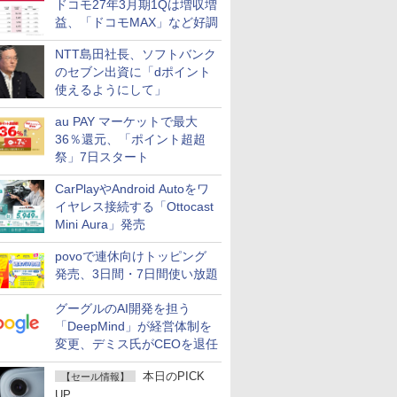
ドコモ27年3月期1Qは増収増
益、「ドコモMAX」など好調
NTT島田社長、ソフトバンク
のセブン出資に「dポイント
使えるようにして」
au PAY マーケットで最大
36％還元、「ポイント超超
祭」7日スタート
CarPlayやAndroid Autoをワ
イヤレス接続する「Ottocast
Mini Aura」発売
povoで連休向けトッピング
発売、3日間・7日間使い放題
グーグルのAI開発を担う
「DeepMind」が経営体制を
変更、デミス氏がCEOを退任
本日のPICK
【セール情報】
UP