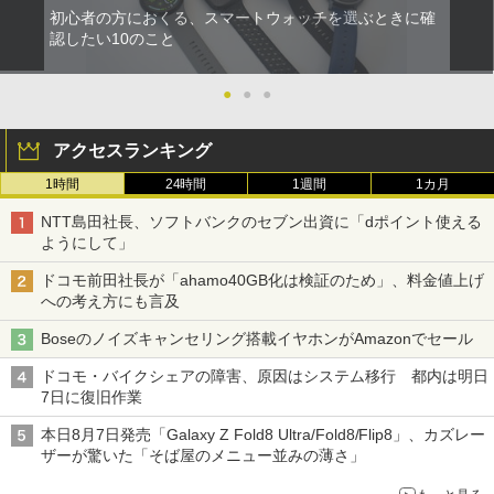
初心者の方におくる、スマートウォッチを選ぶときに確
認したい10のこと
●
●
●
アクセスランキング
1時間
24時間
1週間
1カ月
NTT島田社長、ソフトバンクのセブン出資に「dポイント使える
ようにして」
ドコモ前田社長が「ahamo40GB化は検証のため」、料金値上げ
への考え方にも言及
Boseのノイズキャンセリング搭載イヤホンがAmazonでセール
ドコモ・バイクシェアの障害、原因はシステム移行 都内は明日
7日に復旧作業
本日8月7日発売「Galaxy Z Fold8 Ultra/Fold8/Flip8」、カズレー
ザーが驚いた「そば屋のメニュー並みの薄さ」