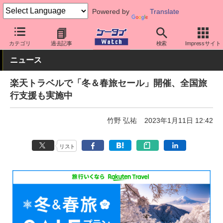
Powered by
Translate
ケータイ Watch
キャリア
楽天
アプリ・サービス
カテゴリ
過去記事
検索
Impressサイト
ニュース
楽天トラベルで「冬＆春旅セール」開催、全国旅
行支援も実施中
竹野 弘祐
2023年1月11日 12:42
リスト