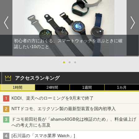
初心者の方におくる、スマートウォッチを選ぶときに確
認したい10のこと
●
●
●
アクセスランキング
1時間
24時間
1週間
1カ月
KDDI、楽天へのローミングを9月末で終了
NTTドコモ、エリクソン製の最新型装置を国内初導入
ドコモ前田社長が「ahamo40GB化は検証のため」、料金値上げ
への考え方にも言及
[石川温の「スマホ業界 Watch」]