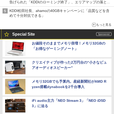
告げられた「KDDIのローミング終了」、エリアマップの落とし
穴と楽天モバイルの課題
KDDI松田社長、ahamoの40GBキャンペーンに「品質などを含
めて十分対抗できる」
もっと見る
Special Site
お値段そのままでメモリ倍増！メモリ32GBの
「お得なゲーミングノート」
クリエイティブが作った2万円台の“小さなピュ
アオーディオスピーカー”
メモリ32GBでも予算内。産経新聞社がAMD R
yzen搭載dynabookを2千台導入
iFi audio主力「NEO Stream 3」「NEO iDSD
3」に迫る