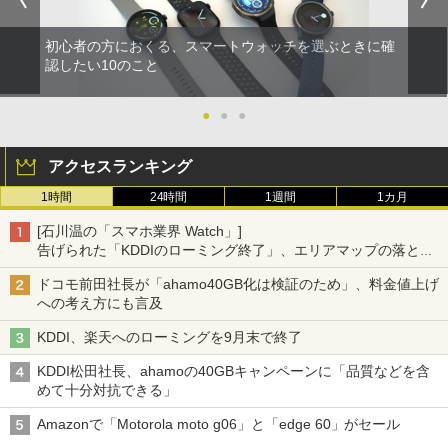
初心者の方におくる、スマートウォッチを選ぶときに確
認したい10のこと
●
●
●
アクセスランキング
1時間
24時間
1週間
1カ月
[石川温の「スマホ業界 Watch」]
告げられた「KDDIのローミング終了」、エリアマップの落とし
穴と楽天モバイルの課題
ドコモ前田社長が「ahamo40GB化は検証のため」、料金値上げ
への考え方にも言及
KDDI、楽天へのローミングを9月末で終了
KDDI松田社長、ahamoの40GBキャンペーンに「品質などを含
めて十分対抗できる」
Amazonで「Motorola moto g06」と「edge 60」がセール