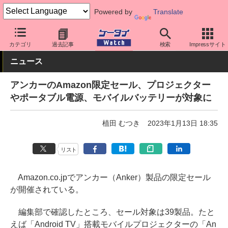
Powered by
Translate
ケータイ Watch
周辺機器/アクセサリー
充電器
カテゴリ
過去記事
検索
Impressサイト
ニュース
アンカーのAmazon限定セール、プロジェクター
やポータブル電源、モバイルバッテリーが対象に
植田 むつき
2023年1月13日 18:35
リスト
Amazon.co.jpでアンカー（Anker）製品の限定セール
が開催されている。
編集部で確認したところ、セール対象は39製品。たと
えば「Android TV」搭載モバイルプロジェクターの「An