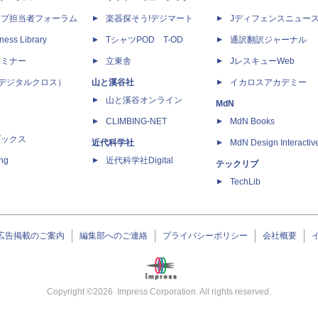
ップ担当者フォーラム
楽器探そう!デジマート
Jディフェンスニュー
ness Library
TシャツPOD T-OD
通訳翻訳ジャーナル
セミナー
立東舎
JレスキューWeb
 X（デジタルクロス）
山と溪谷社
イカロスアカデミー
山と溪谷オンライン
MdN
CLIMBING-NET
MdN Books
ブックス
近代科学社
MdN Design Interactiv
ing
近代科学社Digital
テックリブ
TechLib
広告掲載のご案内
編集部へのご連絡
プライバシーポリシー
会社概要
Copyright ©
2026
Impress Corporation. All rights reserved.