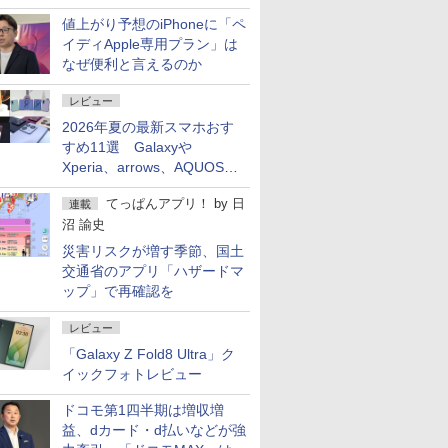
値上がり予想のiPhoneに「ペ
イディApple専用プラン」は
なぜ便利と言えるのか
レビュー
2026年夏の最新スマホおす
すめ11選 Galaxyや
Xperia、arrows、AQUOSな
ど注目機種の特徴は
てっぱんアプリ！
by
日
連載
沼 諭史
災害リスクが増す季節、国土
交通省のアプリ「ハザードマ
ップ」で再確認を
レビュー
「Galaxy Z Fold8 Ultra」ク
イックフォトレビュー
ドコモ第1四半期は増収増
益、dカード・d払いなどが強