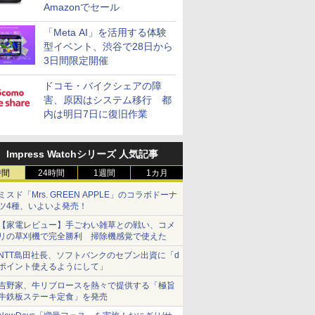
Amazonでセール
「Meta AI」を活用する体験
型イベント、渋谷で28日から
3日間限定開催
ドコモ・バイクシェアの障
害、原因はシステム移行 都
内は明日7日に復旧作業
Impress Watchシリーズ 人気記事
時間
24時間
1週間
1カ月
ミスド「Mrs. GREEN APPLE」のコラボドーナ
ツ4種、いよいよ発売！
【家電レビュー】手ごわい雑草との戦い、コメ
リの草刈機で完全勝利 掃除機感覚で使えた
NTT島田社長、ソフトバンクのセブン出資に「d
ポイント使えるようにして」
吉野家、牛リブロースを熱々で提供する「極旨
牛鉄板ステーキ定食」を発売