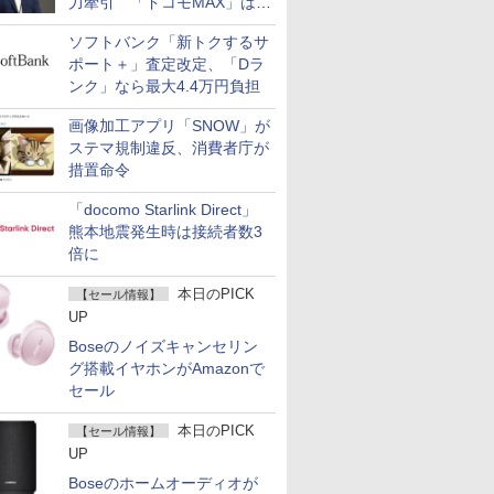
力牽引 「ドコモMAX」は
400万契約突破
ソフトバンク「新トクするサ
ポート＋」査定改定、「Dラ
ンク」なら最大4.4万円負担
画像加工アプリ「SNOW」が
ステマ規制違反、消費者庁が
措置命令
「docomo Starlink Direct」
熊本地震発生時は接続者数3
倍に
本日のPICK
【セール情報】
UP
Boseのノイズキャンセリン
グ搭載イヤホンがAmazonで
セール
本日のPICK
【セール情報】
UP
Boseのホームオーディオが