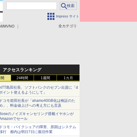
Impress サイト
全カテゴリ
M/MVNO
アクセスランキング
時間
24時間
1週間
1カ月
NTT島田社長、ソフトバンクのセブン出資に「d
ポイント使えるようにして」
ドコモ前田社長が「ahamo40GB化は検証のた
め」、料金値上げへの考え方にも言及
Boseのノイズキャンセリング搭載イヤホンが
Amazonでセール
ドコモ・バイクシェアの障害、原因はシステム
移行 都内は明日7日に復旧作業