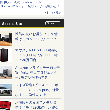
本日8月7日発売「Galaxy Z Fold8
Ultra/Fold8/Flip8」、カズレーザーが驚いた「そ
ば屋のメニュー並みの薄さ」
もっと見る
Special Site
性能の良いお得な中古PC情
報はこのページでチェック！
マウス、RTX 5060 Ti搭載ゲ
ーミングPCが7万5,000円オ
フで30万円台！
Amazon プライムデー過去最
安! Anker注目プロジェクタ
ー3モデルを使ってみた
レイズ鍛造1ピースアルミホ
イール「CE28 N-plus」軽量
なままに剛性を向上
お値段そのままでメモリ倍
増！メモリ32GBの「お得な