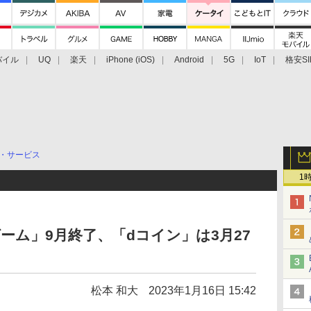
バイル
UQ
楽天
iPhone (iOS)
Android
5G
IoT
格安SI
アクセサリー
業界動向
法人向け
最新技術/その他
・サービス
1
ーム」9月終了、「dコイン」は3月27
松本 和大
2023年1月16日 15:42