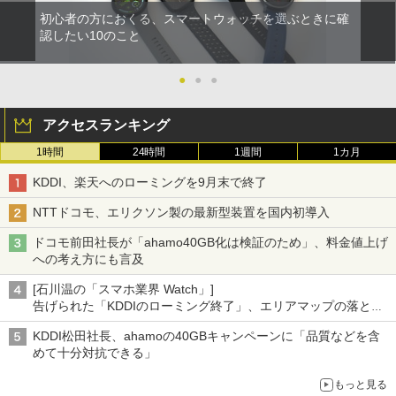
初心者の方におくる、スマートウォッチを選ぶときに確
認したい10のこと
●
●
●
アクセスランキング
1時間
24時間
1週間
1カ月
KDDI、楽天へのローミングを9月末で終了
NTTドコモ、エリクソン製の最新型装置を国内初導入
ドコモ前田社長が「ahamo40GB化は検証のため」、料金値上げ
への考え方にも言及
[石川温の「スマホ業界 Watch」]
告げられた「KDDIのローミング終了」、エリアマップの落とし
穴と楽天モバイルの課題
KDDI松田社長、ahamoの40GBキャンペーンに「品質などを含
めて十分対抗できる」
もっと見る