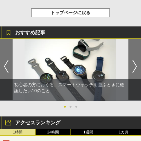
トップページに戻る
おすすめ記事
初心者の方におくる、スマートウォッチを選ぶときに確
認したい10のこと
●
●
●
アクセスランキング
1時間
24時間
1週間
1カ月