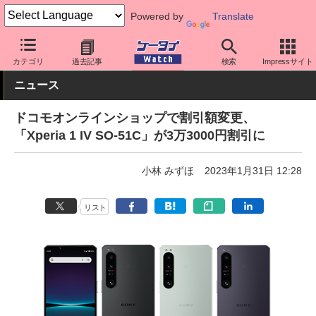
Powered by
Translate
ケータイ Watch
キャリア
ドコモ
スマホ・ケータイ
カテゴリ
過去記事
検索
Impressサイト
ニュース
ドコモオンラインショップで割引額変更、
「Xperia 1 IV SO-51C」が3万3000円割引に
小林 みずほ
2023年1月31日 12:28
リスト