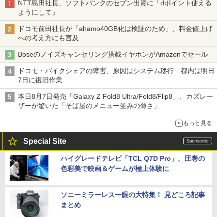
NTT島田社長、ソフトバンクのセブン出資に「dポイント使える
ようにして」
ドコモ前田社長が「ahamo40GB化は検証のため」、料金値上げ
への考え方にも言及
Boseのノイズキャンセリング搭載イヤホンがAmazonでセール
ドコモ・バイクシェアの障害、原因はシステム移行 都内は明日
7日に復旧作業
本日8月7日発売「Galaxy Z Fold8 Ultra/Fold8/Flip8」、カズレー
ザーが驚いた「そば屋のメニュー並みの薄さ」
もっと見る
Special Site
ハイグレードテレビ「TCL Q7D Pro」。圧巻の
色彩美で映画＆ゲームが極上体験に
ソニーミラーレス一眼の大特集！ 見どころ記事
まとめ